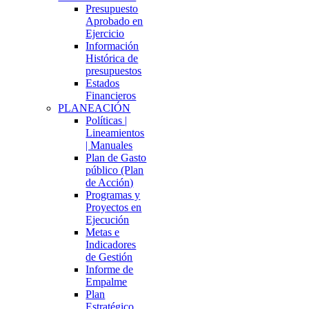
Presupuesto
Aprobado en
Ejercicio
Información
Histórica de
presupuestos
Estados
Financieros
PLANEACIÓN
Políticas |
Lineamientos
| Manuales
Plan de Gasto
público (Plan
de Acción)
Programas y
Proyectos en
Ejecución
Metas e
Indicadores
de Gestión
Informe de
Empalme
Plan
Estratégico