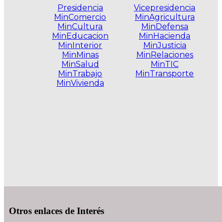
Presidencia
Vicepresidencia
MinComercio
MinAgricultura
MinCultura
MinDefensa
MinEducacion
MinHacienda
MinInterior
MinJusticia
MinMinas
MinRelaciones
MinSalud
MinTIC
MinTrabajo
MinTransporte
MinVivienda
.
Otros enlaces de Interés