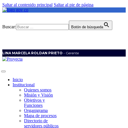
Saltar al contenido principal
Saltar al pie de página
Buscar:
Botón de búsqueda
LINA MARCELA ROLDAN PRIETO
- Gerente
Inicio
Institucional
Quienes somos
Misión y Visión
Objetivos y
Funciones
Organigrama
Mapa de procesos
Directorio de
servidores públicos