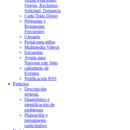
virtual Peticiones,
Quejas, Reclamos,
Solicitud, Denuncia
Carta Trato Digno
Preguntas y
Respuestas
Frecuentes
Glosario
Portal para niños
Multimedia Videos
Encuestas
Ayuda para
Navegar este Sitio
calendario de
Eventos
Notificación RSS
Participa
Descripción
general.
Diagnóstico e
identificación de
problemas
Planeación y
presupuesto
participativo