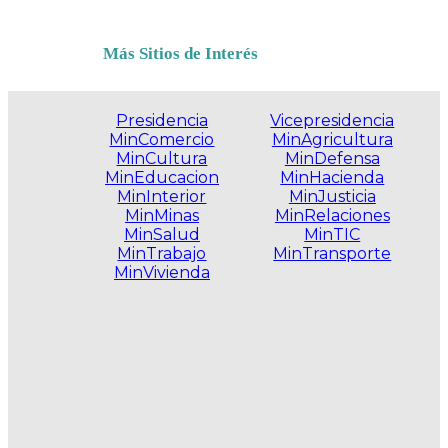
Más Sitios de Interés
Presidencia
Vicepresidencia
MinComercio
MinAgricultura
MinCultura
MinDefensa
MinEducacion
MinHacienda
MinInterior
MinJusticia
MinMinas
MinRelaciones
MinSalud
MinTIC
MinTrabajo
MinTransporte
MinVivienda
.