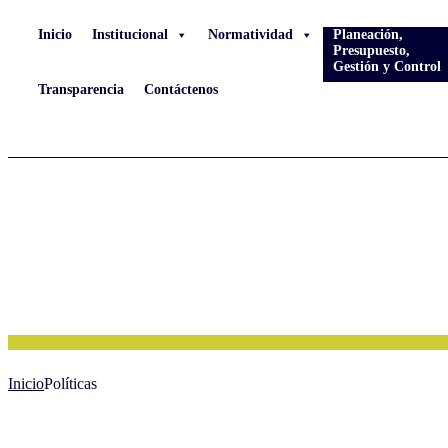
Inicio
Institucional
Normatividad
Planeación,
Presupuesto,
Gestión y Control
Transparencia
Contáctenos
Inicio
Políticas