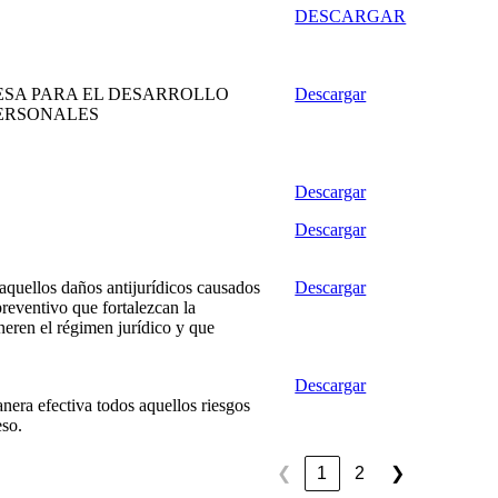
DESCARGAR
ESA PARA EL DESARROLLO
Descargar
PERSONALES
Descargar
Descargar
aquellos daños antijurídicos causados
Descargar
preventivo que fortalezcan la
neren el régimen jurídico y que
Descargar
nera efectiva todos aquellos riesgos
eso.
1
2
❮
❯