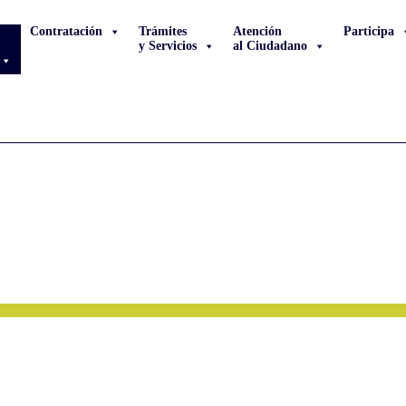
Contratación
Trámites
Atención
Participa
y Servicios
al Ciudadano