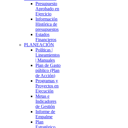
Presupuesto
Aprobado en
Ejercicio
Información
Histórica de
presupuestos
Estados
Financieros
PLANEACIÓN
Políticas |
Lineamientos
| Manuales
Plan de Gasto
público (Plan
de Acción)
Programas y
Proyectos en
Ejecución
Metas e
Indicadores
de Gestión
Informe de
Empalme
Plan
Estratégico