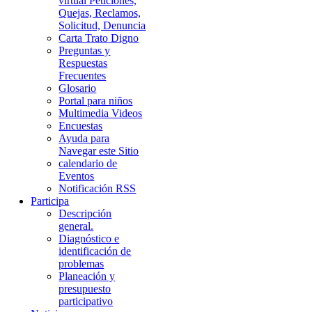
virtual Peticiones,
Quejas, Reclamos,
Solicitud, Denuncia
Carta Trato Digno
Preguntas y
Respuestas
Frecuentes
Glosario
Portal para niños
Multimedia Videos
Encuestas
Ayuda para
Navegar este Sitio
calendario de
Eventos
Notificación RSS
Participa
Descripción
general.
Diagnóstico e
identificación de
problemas
Planeación y
presupuesto
participativo