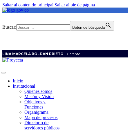
Saltar al contenido principal
Saltar al pie de página
Buscar:
Botón de búsqueda
LINA MARCELA ROLDAN PRIETO
- Gerente
Inicio
Institucional
Quienes somos
Misión y Visión
Objetivos y
Funciones
Organigrama
Mapa de procesos
Directorio de
servidores públicos