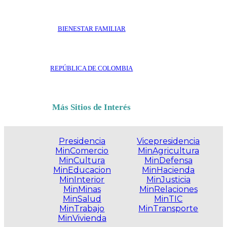
BIENESTAR FAMILIAR
REPÚBLICA DE COLOMBIA
Más Sitios de Interés
Presidencia
Vicepresidencia
MinComercio
MinAgricultura
MinCultura
MinDefensa
MinEducacion
MinHacienda
MinInterior
MinJusticia
MinMinas
MinRelaciones
MinSalud
MinTIC
MinTrabajo
MinTransporte
MinVivienda
.