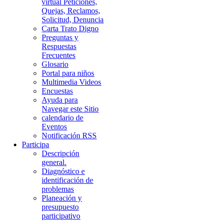
virtual Peticiones,
Quejas, Reclamos,
Solicitud, Denuncia
Carta Trato Digno
Preguntas y
Respuestas
Frecuentes
Glosario
Portal para niños
Multimedia Videos
Encuestas
Ayuda para
Navegar este Sitio
calendario de
Eventos
Notificación RSS
Participa
Descripción
general.
Diagnóstico e
identificación de
problemas
Planeación y
presupuesto
participativo