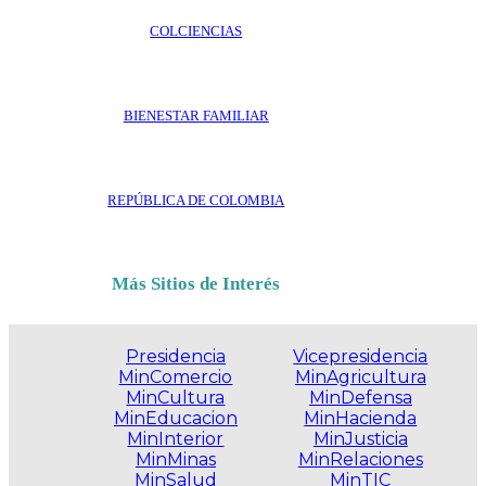
COLCIENCIAS
BIENESTAR FAMILIAR
REPÚBLICA DE COLOMBIA
Más Sitios de Interés
Presidencia
Vicepresidencia
MinComercio
MinAgricultura
MinCultura
MinDefensa
MinEducacion
MinHacienda
MinInterior
MinJusticia
MinMinas
MinRelaciones
MinSalud
MinTIC