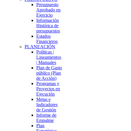
Presupuesto
Aprobado en
Ejercicio
Información
Histórica de
presupuestos
Estados
Financieros
PLANEACIÓN
Políticas |
Lineamientos
| Manuales
Plan de Gasto
público (Plan
de Acción)
Programas y
Proyectos en
Ejecución
Metas e
Indicadores
de Gestión
Informe de
Empalme
Plan
Estratégico