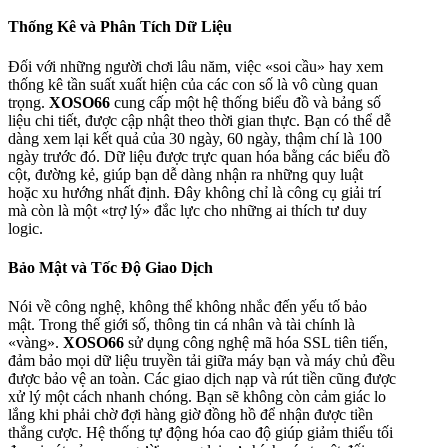
Thống Kê và Phân Tích Dữ Liệu
Đối với những người chơi lâu năm, việc «soi cầu» hay xem
thống kê tần suất xuất hiện của các con số là vô cùng quan
trọng.
XOSO66
cung cấp một hệ thống biểu đồ và bảng số
liệu chi tiết, được cập nhật theo thời gian thực. Bạn có thể dễ
dàng xem lại kết quả của 30 ngày, 60 ngày, thậm chí là 100
ngày trước đó. Dữ liệu được trực quan hóa bằng các biểu đồ
cột, đường kẻ, giúp bạn dễ dàng nhận ra những quy luật
hoặc xu hướng nhất định. Đây không chỉ là công cụ giải trí
mà còn là một «trợ lý» đắc lực cho những ai thích tư duy
logic.
Bảo Mật và Tốc Độ Giao Dịch
Nói về công nghệ, không thể không nhắc đến yếu tố bảo
mật. Trong thế giới số, thông tin cá nhân và tài chính là
«vàng».
XOSO66
sử dụng công nghệ mã hóa SSL tiên tiến,
đảm bảo mọi dữ liệu truyền tải giữa máy bạn và máy chủ đều
được bảo vệ an toàn. Các giao dịch nạp và rút tiền cũng được
xử lý một cách nhanh chóng. Bạn sẽ không còn cảm giác lo
lắng khi phải chờ đợi hàng giờ đồng hồ để nhận được tiền
thắng cược. Hệ thống tự động hóa cao độ giúp giảm thiểu tối