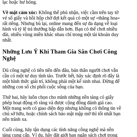
lạc hoặc hư hỏng.
Về mặt cảm xúc:
Không thể phủ nhận, việc cầm trên tay tờ
vé số giấy và hồi hộp chờ đợi kết quả có một sự «thăng hoa»
rất riêng. Nhưng bù lại, online mang đến sự đa dạng về loại
hình và tỷ lệ trả thưởng hấp dẫn hơn. Bạn có thể chơi nhiều
đài, nhiều vùng miền khác nhau chỉ trong một tài khoản duy
nhất.
Những Lưu Ý Khi Tham Gia Sân Chơi Công
Nghệ
Dù công nghệ có tiên tiến đến đâu, bản thân người chơi vẫn
cần có một tư duy tỉnh táo. Trước hết, hãy xác định rõ đây là
một hình thức giải trí, không phải một kế sinh nhai. Đừng để
những con số chi phối cuộc sống của bạn.
Thứ hai, hãy luôn chọn cho mình những nền tảng có giấy
phép hoạt động rõ ràng và được cộng đồng đánh giá cao.
Một trang web có giao diện đẹp nhưng không có thông tin về
chủ sở hữu, hoặc chính sách bảo mật mập mờ thì tốt nhất bạn
nên tránh xa.
Cuối cùng, hãy tận dụng các tính năng công nghệ mà nền
tảng cung cấp. Ví dụ, hãy đặt giới hạn ngân sách chơi trong