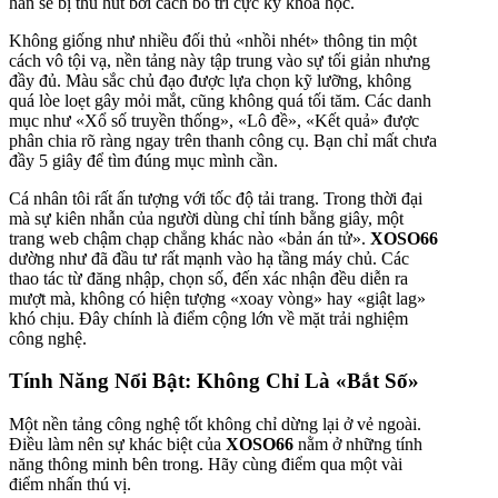
hẳn sẽ bị thu hút bởi cách bố trí cực kỳ khoa học.
Không giống như nhiều đối thủ «nhồi nhét» thông tin một
cách vô tội vạ, nền tảng này tập trung vào sự tối giản nhưng
đầy đủ. Màu sắc chủ đạo được lựa chọn kỹ lưỡng, không
quá lòe loẹt gây mỏi mắt, cũng không quá tối tăm. Các danh
mục như «Xổ số truyền thống», «Lô đề», «Kết quả» được
phân chia rõ ràng ngay trên thanh công cụ. Bạn chỉ mất chưa
đầy 5 giây để tìm đúng mục mình cần.
Cá nhân tôi rất ấn tượng với tốc độ tải trang. Trong thời đại
mà sự kiên nhẫn của người dùng chỉ tính bằng giây, một
trang web chậm chạp chẳng khác nào «bản án tử».
XOSO66
dường như đã đầu tư rất mạnh vào hạ tầng máy chủ. Các
thao tác từ đăng nhập, chọn số, đến xác nhận đều diễn ra
mượt mà, không có hiện tượng «xoay vòng» hay «giật lag»
khó chịu. Đây chính là điểm cộng lớn về mặt trải nghiệm
công nghệ.
Tính Năng Nổi Bật: Không Chỉ Là «Bắt Số»
Một nền tảng công nghệ tốt không chỉ dừng lại ở vẻ ngoài.
Điều làm nên sự khác biệt của
XOSO66
nằm ở những tính
năng thông minh bên trong. Hãy cùng điểm qua một vài
điểm nhấn thú vị.