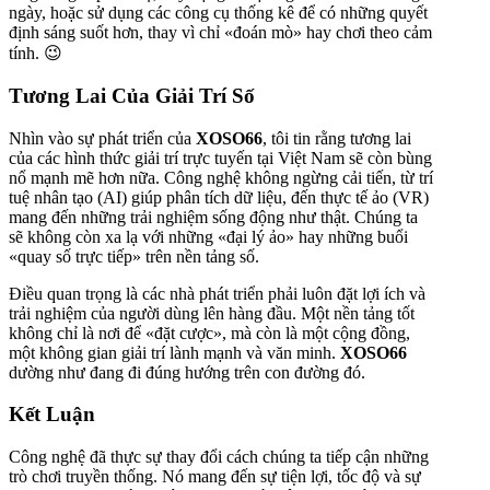
ngày, hoặc sử dụng các công cụ thống kê để có những quyết
định sáng suốt hơn, thay vì chỉ «đoán mò» hay chơi theo cảm
tính. 😉
Tương Lai Của Giải Trí Số
Nhìn vào sự phát triển của
XOSO66
, tôi tin rằng tương lai
của các hình thức giải trí trực tuyến tại Việt Nam sẽ còn bùng
nổ mạnh mẽ hơn nữa. Công nghệ không ngừng cải tiến, từ trí
tuệ nhân tạo (AI) giúp phân tích dữ liệu, đến thực tế ảo (VR)
mang đến những trải nghiệm sống động như thật. Chúng ta
sẽ không còn xa lạ với những «đại lý ảo» hay những buổi
«quay số trực tiếp» trên nền tảng số.
Điều quan trọng là các nhà phát triển phải luôn đặt lợi ích và
trải nghiệm của người dùng lên hàng đầu. Một nền tảng tốt
không chỉ là nơi để «đặt cược», mà còn là một cộng đồng,
một không gian giải trí lành mạnh và văn minh.
XOSO66
dường như đang đi đúng hướng trên con đường đó.
Kết Luận
Công nghệ đã thực sự thay đổi cách chúng ta tiếp cận những
trò chơi truyền thống. Nó mang đến sự tiện lợi, tốc độ và sự