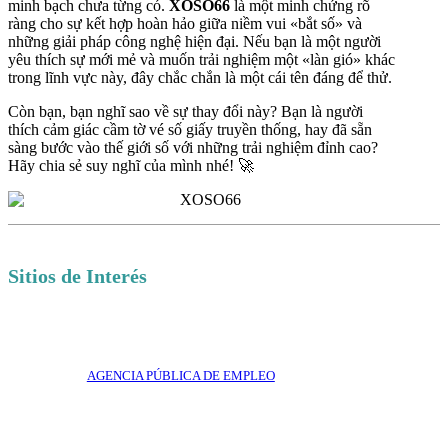
minh bạch chưa từng có.
XOSO66
là một minh chứng rõ
ràng cho sự kết hợp hoàn hảo giữa niềm vui «bắt số» và
những giải pháp công nghệ hiện đại. Nếu bạn là một người
yêu thích sự mới mẻ và muốn trải nghiệm một «làn gió» khác
trong lĩnh vực này, đây chắc chắn là một cái tên đáng để thử.
Còn bạn, bạn nghĩ sao về sự thay đổi này? Bạn là người
thích cảm giác cầm tờ vé số giấy truyền thống, hay đã sẵn
sàng bước vào thế giới số với những trải nghiệm đỉnh cao?
Hãy chia sẻ suy nghĩ của mình nhé! 🚀
Sitios de Interés
AGENCIA PÚBLICA DE EMPLEO