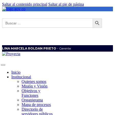
Saltar al contenido principal
Saltar al pie de página
Botón de búsqueda
Buscar:
LINA MARCELA ROLDAN PRIETO
- Gerente
Inicio
Institucional
Quienes somos
Misión y Visión
Objetivos y
Funciones
Organigrama
Mapa de procesos
Directorio de
servidores públicos