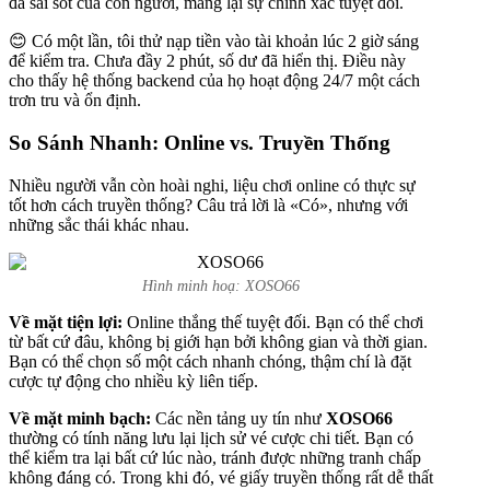
đa sai sót của con người, mang lại sự chính xác tuyệt đối.
😊 Có một lần, tôi thử nạp tiền vào tài khoản lúc 2 giờ sáng
để kiểm tra. Chưa đầy 2 phút, số dư đã hiển thị. Điều này
cho thấy hệ thống backend của họ hoạt động 24/7 một cách
trơn tru và ổn định.
So Sánh Nhanh: Online vs. Truyền Thống
Nhiều người vẫn còn hoài nghi, liệu chơi online có thực sự
tốt hơn cách truyền thống? Câu trả lời là «Có», nhưng với
những sắc thái khác nhau.
Hình minh hoạ: XOSO66
Về mặt tiện lợi:
Online thắng thế tuyệt đối. Bạn có thể chơi
từ bất cứ đâu, không bị giới hạn bởi không gian và thời gian.
Bạn có thể chọn số một cách nhanh chóng, thậm chí là đặt
cược tự động cho nhiều kỳ liên tiếp.
Về mặt minh bạch:
Các nền tảng uy tín như
XOSO66
thường có tính năng lưu lại lịch sử vé cược chi tiết. Bạn có
thể kiểm tra lại bất cứ lúc nào, tránh được những tranh chấp
không đáng có. Trong khi đó, vé giấy truyền thống rất dễ thất