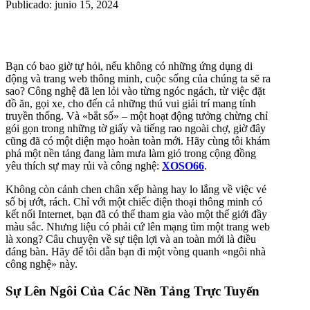
Publicado: junio 15, 2024
Bạn có bao giờ tự hỏi, nếu không có những ứng dụng di
động và trang web thông minh, cuộc sống của chúng ta sẽ ra
sao? Công nghệ đã len lỏi vào từng ngóc ngách, từ việc đặt
đồ ăn, gọi xe, cho đến cả những thú vui giải trí mang tính
truyền thống. Và «bắt số» – một hoạt động tưởng chừng chỉ
gói gọn trong những tờ giấy và tiếng rao ngoài chợ, giờ đây
cũng đã có một diện mạo hoàn toàn mới. Hãy cùng tôi khám
phá một nền tảng đang làm mưa làm gió trong cộng đồng
yêu thích sự may rủi và công nghệ:
XOSO66
.
Không còn cảnh chen chân xếp hàng hay lo lắng về việc vé
số bị ướt, rách. Chỉ với một chiếc điện thoại thông minh có
kết nối Internet, bạn đã có thể tham gia vào một thế giới đầy
màu sắc. Nhưng liệu có phải cứ lên mạng tìm một trang web
là xong? Câu chuyện về sự tiện lợi và an toàn mới là điều
đáng bàn. Hãy để tôi dẫn bạn đi một vòng quanh «ngôi nhà
công nghệ» này.
Sự Lên Ngôi Của Các Nền Tảng Trực Tuyến