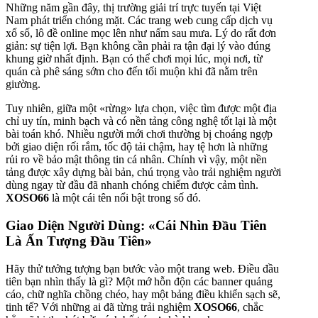
Những năm gần đây, thị trường giải trí trực tuyến tại Việt
Nam phát triển chóng mặt. Các trang web cung cấp dịch vụ
xổ số, lô đề online mọc lên như nấm sau mưa. Lý do rất đơn
giản: sự tiện lợi. Bạn không cần phải ra tận đại lý vào đúng
khung giờ nhất định. Bạn có thể chơi mọi lúc, mọi nơi, từ
quán cà phê sáng sớm cho đến tối muộn khi đã nằm trên
giường.
Tuy nhiên, giữa một «rừng» lựa chọn, việc tìm được một địa
chỉ uy tín, minh bạch và có nền tảng công nghệ tốt lại là một
bài toán khó. Nhiều người mới chơi thường bị choáng ngợp
bởi giao diện rối rắm, tốc độ tải chậm, hay tệ hơn là những
rủi ro về bảo mật thông tin cá nhân. Chính vì vậy, một nền
tảng được xây dựng bài bản, chú trọng vào trải nghiệm người
dùng ngay từ đầu đã nhanh chóng chiếm được cảm tình.
XOSO66
là một cái tên nổi bật trong số đó.
Giao Diện Người Dùng: «Cái Nhìn Đầu Tiên
Là Ấn Tượng Đầu Tiên»
Hãy thử tưởng tượng bạn bước vào một trang web. Điều đầu
tiên bạn nhìn thấy là gì? Một mớ hỗn độn các banner quảng
cáo, chữ nghĩa chồng chéo, hay một bảng điều khiển sạch sẽ,
tinh tế? Với những ai đã từng trải nghiệm
XOSO66
, chắc