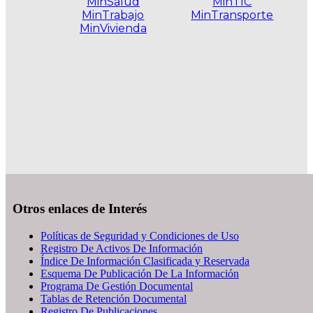
MinSalud
MinTIC
MinTrabajo
MinTransporte
MinVivienda
.
Otros enlaces de Interés
Políticas de Seguridad y Condiciones de Uso
Registro De Activos De Información
Índice De Información Clasificada y Reservada
Esquema De Publicación De La Información
Programa De Gestión Documental
Tablas de Retención Documental
Registro De Publicaciones