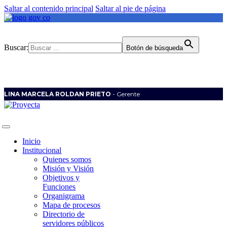
Saltar al contenido principal
Saltar al pie de página
Buscar:
Botón de búsqueda
LINA MARCELA ROLDAN PRIETO
- Gerente
Inicio
Institucional
Quienes somos
Misión y Visión
Objetivos y
Funciones
Organigrama
Mapa de procesos
Directorio de
servidores públicos