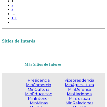
1
2
3
…
111
→
Sitios de Interés
Más Sitios de Interés
Presidencia
Vicepresidencia
MinComercio
MinAgricultura
MinCultura
MinDefensa
MinEducacion
MinHacienda
MinInterior
MinJusticia
MinMinas
MinRelaciones