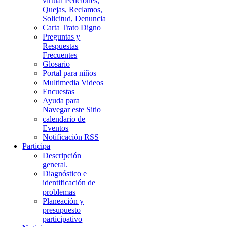
virtual Peticiones,
Quejas, Reclamos,
Solicitud, Denuncia
Carta Trato Digno
Preguntas y
Respuestas
Frecuentes
Glosario
Portal para niños
Multimedia Videos
Encuestas
Ayuda para
Navegar este Sitio
calendario de
Eventos
Notificación RSS
Participa
Descripción
general.
Diagnóstico e
identificación de
problemas
Planeación y
presupuesto
participativo