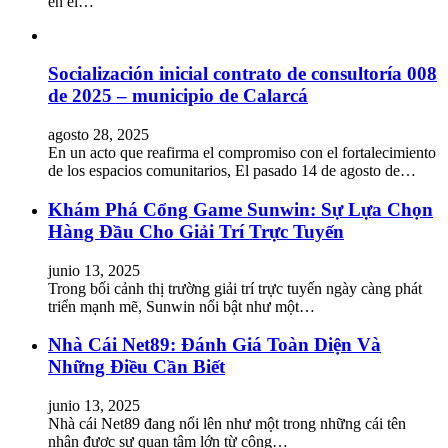
en el…
Socialización inicial contrato de consultoría 008
de 2025 – municipio de Calarcá
agosto 28, 2025
En un acto que reafirma el compromiso con el fortalecimiento
de los espacios comunitarios, El pasado 14 de agosto de…
Khám Phá Cổng Game Sunwin: Sự Lựa Chọn
Hàng Đầu Cho Giải Trí Trực Tuyến
junio 13, 2025
Trong bối cảnh thị trường giải trí trực tuyến ngày càng phát
triển mạnh mẽ, Sunwin nổi bật như một…
Nhà Cái Net89: Đánh Giá Toàn Diện Và
Những Điều Cần Biết
junio 13, 2025
Nhà cái Net89 đang nổi lên như một trong những cái tên
nhận được sự quan tâm lớn từ cộng…