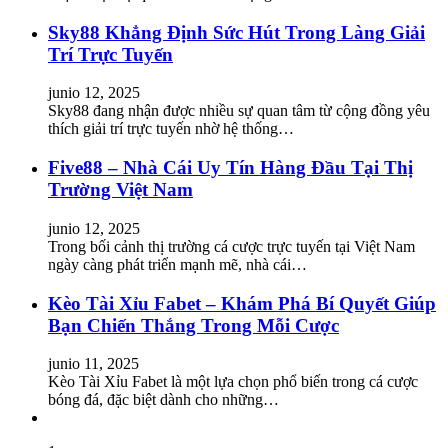
Sky88 Khẳng Định Sức Hút Trong Làng Giải
Trí Trực Tuyến
junio 12, 2025
Sky88 đang nhận được nhiều sự quan tâm từ cộng đồng yêu
thích giải trí trực tuyến nhờ hệ thống…
Five88 – Nhà Cái Uy Tín Hàng Đầu Tại Thị
Trường Việt Nam
junio 12, 2025
Trong bối cảnh thị trường cá cược trực tuyến tại Việt Nam
ngày càng phát triển mạnh mẽ, nhà cái…
Kèo Tài Xỉu Fabet – Khám Phá Bí Quyết Giúp
Bạn Chiến Thắng Trong Mỗi Cược
junio 11, 2025
Kèo Tài Xỉu Fabet là một lựa chọn phổ biến trong cá cược
bóng đá, đặc biệt dành cho những…