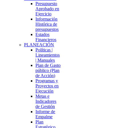
Presupuesto
Aprobado en
Ejercicio
Información
Histórica de
presupuestos
Estados
Financieros
PLANEACIÓN
Políticas |
Lineamientos
| Manuales
Plan de Gasto
público (Plan
de Acción)
Programas y
Proyectos en
Ejecución
Metas e
Indicadores
de Gestión
Informe de
Empalme
Plan
Estratégico