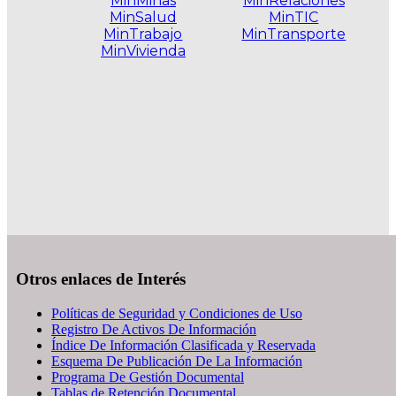
MinMinas
MinRelaciones
MinSalud
MinTIC
MinTrabajo
MinTransporte
MinVivienda
.
Otros enlaces de Interés
Políticas de Seguridad y Condiciones de Uso
Registro De Activos De Información
Índice De Información Clasificada y Reservada
Esquema De Publicación De La Información
Programa De Gestión Documental
Tablas de Retención Documental