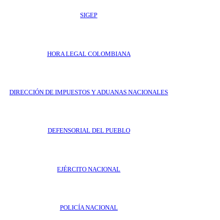
SIGEP
HORA LEGAL COLOMBIANA
DIRECCIÓN DE IMPUESTOS Y ADUANAS NACIONALES
DEFENSORIAL DEL PUEBLO
EJÉRCITO NACIONAL
POLICÍA NACIONAL