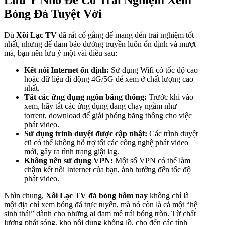
Bóng Đá Tuyệt Vời
Dù
Xôi Lạc TV
đã rất cố gắng để mang đến trải nghiệm tốt
nhất, nhưng để đảm bảo đường truyền luôn ổn định và mượt
mà, bạn nên lưu ý một vài điều sau:
Kết nối Internet ổn định:
Sử dụng Wifi có tốc độ cao
hoặc dữ liệu di động 4G/5G để xem ở chất lượng cao
nhất.
Tắt các ứng dụng ngốn băng thông:
Trước khi vào
xem, hãy tắt các ứng dụng đang chạy ngầm như
torrent, download để giải phóng băng thông cho việc
phát video.
Sử dụng trình duyệt được cập nhật:
Các trình duyệt
cũ có thể không hỗ trợ tốt các công nghệ phát video
mới, gây ra tình trạng giật lag.
Không nên sử dụng VPN:
Một số VPN có thể làm
chậm kết nối Internet của bạn, ảnh hưởng đến tốc độ
phát video.
Nhìn chung,
Xôi Lạc TV đá bóng hôm nay
không chỉ là
một địa chỉ xem bóng đá trực tuyến, mà nó còn là cả một “hệ
sinh thái” dành cho những ai đam mê trái bóng tròn. Từ chất
lượng phát sóng, kho nội dung khổng lồ, cho đến các tính