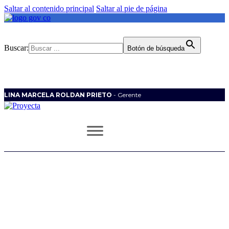
Saltar al contenido principal
Saltar al pie de página
Buscar:
Botón de búsqueda
LINA MARCELA ROLDAN PRIETO
- Gerente