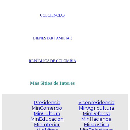
COLCIENCIAS
BIENESTAR FAMILIAR
REPÚBLICA DE COLOMBIA
Más Sitios de Interés
Presidencia
Vicepresidencia
MinComercio
MinAgricultura
MinCultura
MinDefensa
MinEducacion
MinHacienda
MinInterior
MinJusticia