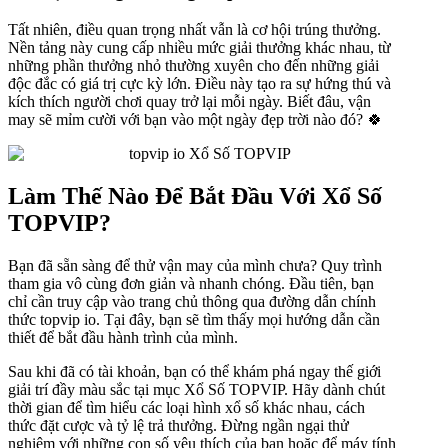
Tất nhiên, điều quan trọng nhất vẫn là cơ hội trúng thưởng.
Nền tảng này cung cấp nhiều mức giải thưởng khác nhau, từ
những phần thưởng nhỏ thường xuyên cho đến những giải
độc đắc có giá trị cực kỳ lớn. Điều này tạo ra sự hứng thú và
kích thích người chơi quay trở lại mỗi ngày. Biết đâu, vận
may sẽ mỉm cười với bạn vào một ngày đẹp trời nào đó? 🍀
Làm Thế Nào Để Bắt Đầu Với Xổ Số
TOPVIP?
Bạn đã sẵn sàng để thử vận may của mình chưa? Quy trình
tham gia vô cùng đơn giản và nhanh chóng. Đầu tiên, bạn
chỉ cần truy cập vào trang chủ thông qua đường dẫn chính
thức topvip io. Tại đây, bạn sẽ tìm thấy mọi hướng dẫn cần
thiết để bắt đầu hành trình của mình.
Sau khi đã có tài khoản, bạn có thể khám phá ngay thế giới
giải trí đầy màu sắc tại mục Xổ Số TOPVIP. Hãy dành chút
thời gian để tìm hiểu các loại hình xổ số khác nhau, cách
thức đặt cược và tỷ lệ trả thưởng. Đừng ngần ngại thử
nghiệm với những con số yêu thích của bạn hoặc để máy tính