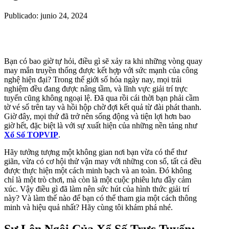
Publicado: junio 24, 2024
Bạn có bao giờ tự hỏi, điều gì sẽ xảy ra khi những vòng quay
may mắn truyền thống được kết hợp với sức mạnh của công
nghệ hiện đại? Trong thế giới số hóa ngày nay, mọi trải
nghiệm đều đang được nâng tầm, và lĩnh vực giải trí trực
tuyến cũng không ngoại lệ. Đã qua rồi cái thời bạn phải cầm
tờ vé số trên tay và hồi hộp chờ đợi kết quả từ đài phát thanh.
Giờ đây, mọi thứ đã trở nên sống động và tiện lợi hơn bao
giờ hết, đặc biệt là với sự xuất hiện của những nền tảng như
Xổ Số TOPVIP
.
Hãy tưởng tượng một không gian nơi bạn vừa có thể thư
giãn, vừa có cơ hội thử vận may với những con số, tất cả đều
được thực hiện một cách minh bạch và an toàn. Đó không
chỉ là một trò chơi, mà còn là một cuộc phiêu lưu đầy cảm
xúc. Vậy điều gì đã làm nên sức hút của hình thức giải trí
này? Và làm thế nào để bạn có thể tham gia một cách thông
minh và hiệu quả nhất? Hãy cùng tôi khám phá nhé.
Sự Lên Ngôi Của Xổ Số Trực Tuyến: