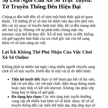
Từ Truyền Thống Đến Hiện Đại
Chúng ta đều biết đến xổ số như một hình thức giải trí quen
thuộc. Từ những tờ vé số nhỏ bé được bán dạo trên phố cho
đến các kỳ quay số truyền hình trực tiếp, tất cả đều mang một
sức hút kỳ lạ. Nhưng với sự phát triển chóng mặt của
internet, mọi thứ đã thay đổi. Xổ số trực tuyến ra đời, không
chỉ giữ nguyên tinh thần của trò chơi gốc mà còn bổ sung
thêm vô số tính năng ưu việt.
Lợi Ích Không Thể Phủ Nhận Của Việc Chơi
Xổ Số Online
Không phải tự nhiên mà ngày càng nhiều người chuyển sang
chơi xổ số trực tuyến. Dưới đây là một vài lý do điển hình:
Tiện lợi tuyệt đối:
Bạn có thể tham gia bất cứ lúc nào,
bất cứ nơi đâu, chỉ với một chiếc điện thoại thông minh
hoặc máy tính có kết nối internet. Không cần phải xếp
hàng hay lo lắng về giờ giấc.
Đa dạng lựa chọn:
Các nền tảng trực tuyến thường
cung cấp rất nhiều loại hình xổ số khác nhau, từ xổ số
truyền thống đến các biến thể hiện đại, đáp ứng mọi sở