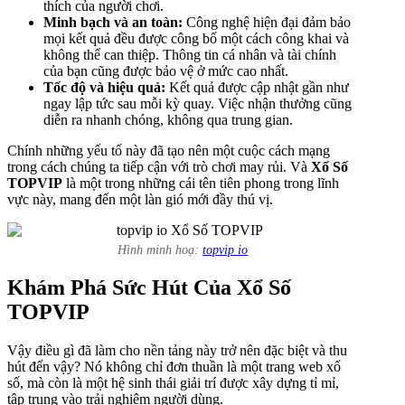
thích của người chơi.
Minh bạch và an toàn:
Công nghệ hiện đại đảm bảo
mọi kết quả đều được công bố một cách công khai và
không thể can thiệp. Thông tin cá nhân và tài chính
của bạn cũng được bảo vệ ở mức cao nhất.
Tốc độ và hiệu quả:
Kết quả được cập nhật gần như
ngay lập tức sau mỗi kỳ quay. Việc nhận thưởng cũng
diễn ra nhanh chóng, không qua trung gian.
Chính những yếu tố này đã tạo nên một cuộc cách mạng
trong cách chúng ta tiếp cận với trò chơi may rủi. Và
Xổ Số
TOPVIP
là một trong những cái tên tiên phong trong lĩnh
vực này, mang đến một làn gió mới đầy thú vị.
Hình minh hoạ:
topvip io
Khám Phá Sức Hút Của Xổ Số
TOPVIP
Vậy điều gì đã làm cho nền tảng này trở nên đặc biệt và thu
hút đến vậy? Nó không chỉ đơn thuần là một trang web xổ
số, mà còn là một hệ sinh thái giải trí được xây dựng tỉ mỉ,
tập trung vào trải nghiệm người dùng.