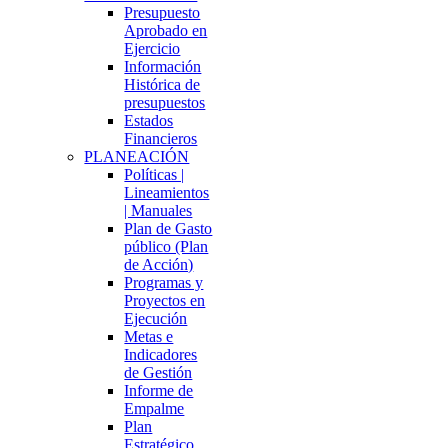
Presupuesto
Aprobado en
Ejercicio
Información
Histórica de
presupuestos
Estados
Financieros
PLANEACIÓN
Políticas |
Lineamientos
| Manuales
Plan de Gasto
público (Plan
de Acción)
Programas y
Proyectos en
Ejecución
Metas e
Indicadores
de Gestión
Informe de
Empalme
Plan
Estratégico