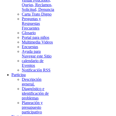
virtual Peticiones,
Quejas, Reclamos,
Solicitud, Denuncia
Carta Trato Digno
Preguntas y
Respuestas
Frecuentes
Glosario
Portal para niños
Multimedia Videos
Encuestas
Ayuda para
Navegar este Sitio
calendario de
Eventos
Notificación RSS
Participa
Descripción
general.
Diagnóstico e
identificación de
problemas
Planeación y
presupuesto
participativo