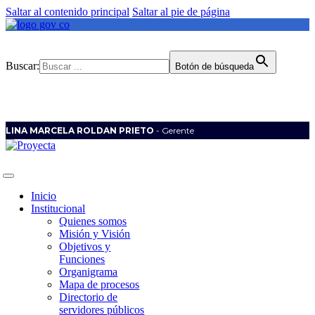
Saltar al contenido principal
Saltar al pie de página
Buscar:
Botón de búsqueda
LINA MARCELA ROLDAN PRIETO
- Gerente
Inicio
Institucional
Quienes somos
Misión y Visión
Objetivos y
Funciones
Organigrama
Mapa de procesos
Directorio de
servidores públicos