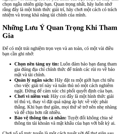
chọn ngẫu nhiên giúp bạn. Quan trọng nhất, hãy luôn nhớ
rằng đây là một hình thức giải trí, hãy chơi một cách có trách
nhiệm và trong khả năng tài chính của mình.
Những Lưu Ý Quan Trọng Khi Tham
Gia
Để có một trải nghiệm trọn vẹn và an toàn, có một vài điều
bạn cần ghi nhớ:
Chọn nền tảng uy tín:
Luôn đảm bảo bạn đang tham
gia đúng địa chỉ chính thức để tránh các rủi ro về bảo
mật và tài chính.
Quản lý ngân sách:
Hãy đặt ra một giới hạn chi tiêu
cho việc giải trí này và tuân thủ nó một cách nghiêm
ngặt. Đừng để cảm xúc chi phối quyết định của bạn.
Chơi vì niềm vui:
Hãy coi đây là một hình thức giải
trí thú vị, thay vì đặt quá nặng áp lực về việc phải
thắng. Khi bạn thư giãn, mọi thứ sẽ trở nên nhẹ nhàng
và dễ chịu hơn rất nhiều.
Bảo vệ thông tin cá nhân:
Tuyệt đối không chia sẻ
thông tin tài khoản và mật khẩu của bạn với bất kỳ ai.
Chơi xổ số trực tuyến là một cách tuyệt vời để thư giãn sau