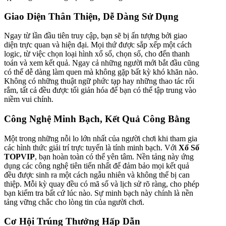
Giao Diện Thân Thiện, Dễ Dàng Sử Dụng
Ngay từ lần đầu tiên truy cập, bạn sẽ bị ấn tượng bởi giao
diện trực quan và hiện đại. Mọi thứ được sắp xếp một cách
logic, từ việc chọn loại hình xổ số, chọn số, cho đến thanh
toán và xem kết quả. Ngay cả những người mới bắt đầu cũng
có thể dễ dàng làm quen mà không gặp bất kỳ khó khăn nào.
Không có những thuật ngữ phức tạp hay những thao tác rối
rắm, tất cả đều được tối giản hóa để bạn có thể tập trung vào
niềm vui chính.
Công Nghệ Minh Bạch, Kết Quả Công Bằng
Một trong những nỗi lo lớn nhất của người chơi khi tham gia
các hình thức giải trí trực tuyến là tính minh bạch. Với
Xổ Số
TOPVIP
, bạn hoàn toàn có thể yên tâm. Nền tảng này ứng
dụng các công nghệ tiên tiến nhất để đảm bảo mọi kết quả
đều được sinh ra một cách ngẫu nhiên và không thể bị can
thiệp. Mỗi kỳ quay đều có mã số và lịch sử rõ ràng, cho phép
bạn kiểm tra bất cứ lúc nào. Sự minh bạch này chính là nền
tảng vững chắc cho lòng tin của người chơi.
Cơ Hội Trúng Thưởng Hấp Dẫn