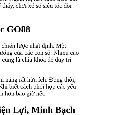
thấy, chơi xổ số siêu tốc đòi
ốc GO88
 chiến lược nhất định. Một
hướng của các con số. Nhiều cao
cũng là chìa khóa để duy trì
m năng rất hữu ích. Đồng thời,
Khi biết cách phối hợp các yếu
nh hơn bao giờ hết.
iện Lợi, Minh Bạch