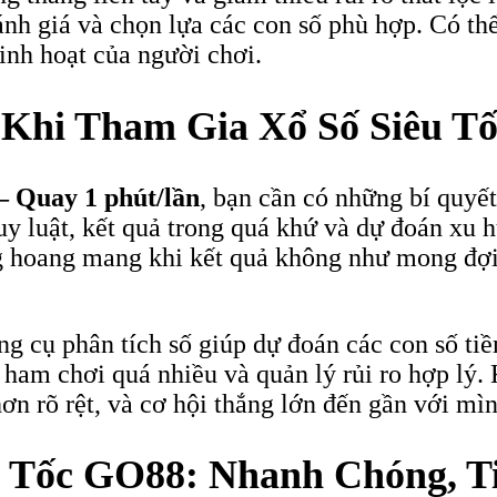
nh giá và chọn lựa các con số phù hợp. Có thể 
inh hoạt của người chơi.
 Khi Tham Gia Xổ Số Siêu T
 – Quay 1 phút/lần
, bạn cần có những bí quyết
uy luật, kết quả trong quá khứ và dự đoán xu 
g hoang mang khi kết quả không như mong đợi 
 cụ phân tích số giúp dự đoán các con số tiề
am chơi quá nhiều và quản lý rủi ro hợp lý. 
hơn rõ rệt, và cơ hội thắng lớn đến gần với mì
u Tốc GO88: Nhanh Chóng, T