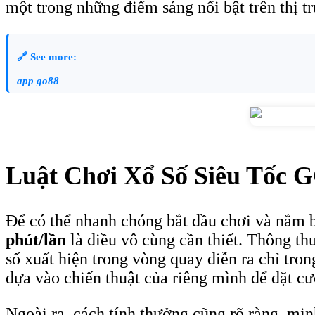
một trong những điểm sáng nổi bật trên thị t
🔗 See more:
app go88
Luật Chơi Xổ Số Siêu Tốc G
Để có thể nhanh chóng bắt đầu chơi và nắm bắ
phút/lần
là điều vô cùng cần thiết. Thông th
số xuất hiện trong vòng quay diễn ra chỉ tro
dựa vào chiến thuật của riêng mình để đặt cư
Ngoài ra, cách tính thưởng cũng rõ ràng, mi