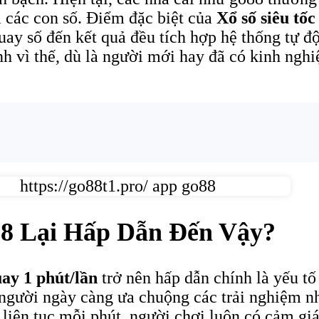
a các con số. Điểm đặc biệt của
Xổ số siêu tố
uay số đến kết quả đều tích hợp hệ thống tự độ
nh vì thế, dù là người mới hay đã có kinh ngh
88 Lại Hấp Dẫn Đến Vậy?
uay 1 phút/lần
trở nên hấp dẫn chính là yếu tố
n người ngày càng ưa chuộng các trải nghiệm n
y liên tục mỗi phút, người chơi luôn có cảm gi