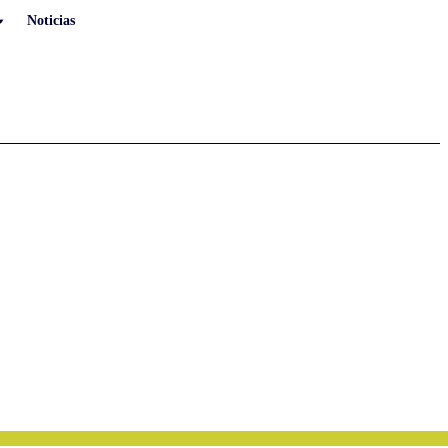
Noticias