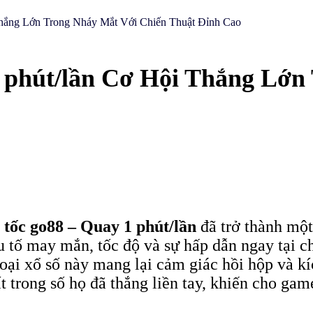
 Thắng Lớn Trong Nháy Mắt Với Chiến Thuật Đỉnh Cao
 1 phút/lần Cơ Hội Thắng Lớ
u tốc go88 – Quay 1 phút/lần
đã trở thành một
ếu tố may mắn, tốc độ và sự hấp dẫn ngay tại 
oại xổ số này mang lại cảm giác hồi hộp và kíc
t trong số họ đã thắng liền tay, khiến cho ga