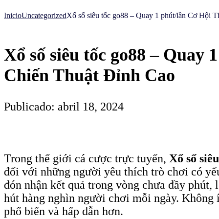
Inicio
Uncategorized
Xổ số siêu tốc go88 – Quay 1 phút/lần Cơ Hội
Xổ số siêu tốc go88 – Quay
Chiến Thuật Đỉnh Cao
Publicado: abril 18, 2024
Trong thế giới cá cược trực tuyến,
Xổ số siê
đối với những người yêu thích trò chơi có y
đón nhận kết quả trong vòng chưa đầy phút, l
hút hàng nghìn người chơi mỗi ngày. Không í
phổ biến và hấp dẫn hơn.