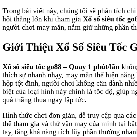
Trong bài viết này, chúng tôi sẽ phân tích chi
hội thắng lớn khi tham gia
Xổ số siêu tốc go
người chơi may mắn, nắm giữ những phần thư
Giới Thiệu Xổ Số Siêu Tốc
Xổ số siêu tốc go88 – Quay 1 phút/lần
không
thích sự nhanh nhạy, may mắn thể hiện năng 
hộp tột đỉnh, người chơi không cần dành nhiề
biệt của loại hình này chính là tốc độ, giúp 
quả thắng thua ngay lập tức.
Hình thức chơi đơn giản, dễ truy cập qua cá
thể tham gia và thử vận may của mình tại bất 
tay, tăng khả năng tích lũy phần thưởng nha