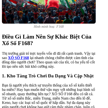
Hình minh hoạ: F168
Điều Gì Làm Nên Sự Khác Biệt Của
Xổ Số F168?
Thị trường giải trí trực tuyến vốn dĩ đã rất cạnh tranh. Vậy tại
sao
XỔ SỐ F168
lại nhanh chóng chiếm được cảm tình của
đông đảo người chơi? Theo quan sát của tôi, có ba yếu tố cốt
lõi tạo nên sức hút khó cưỡng này.
1. Kho Tàng Trò Chơi Đa Dạng Và Cập Nhật
Bạn là người yêu thích sự truyền thống của xổ số kiến thiết
ba miền? Hay bạn muốn thử vận may với những loại hình xổ
số nhanh, quay thưởng liên tục? XỔ SỐ F168 đều có tất cả.
Từ xổ số miền Bắc, miền Trung, miền Nam cho đến lô đề,
Keno, hay các loại xổ số quốc tế hấp dẫn. Sự đa dạng này
giúp người chơi không bao giờ cảm thấy nhàm chán, luôn có