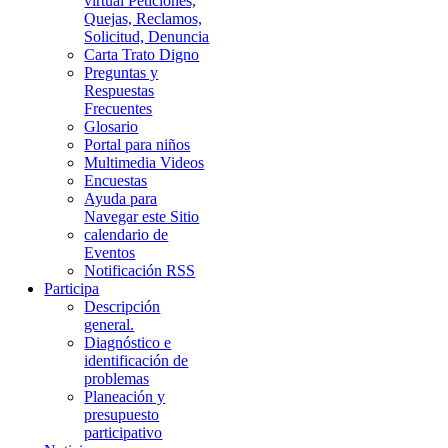
virtual Peticiones,
Quejas, Reclamos,
Solicitud, Denuncia
Carta Trato Digno
Preguntas y
Respuestas
Frecuentes
Glosario
Portal para niños
Multimedia Videos
Encuestas
Ayuda para
Navegar este Sitio
calendario de
Eventos
Notificación RSS
Participa
Descripción
general.
Diagnóstico e
identificación de
problemas
Planeación y
presupuesto
participativo