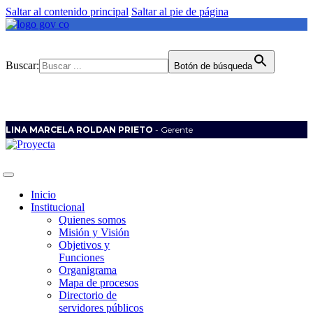
Saltar al contenido principal
Saltar al pie de página
Buscar:
Botón de búsqueda
LINA MARCELA ROLDAN PRIETO
- Gerente
Inicio
Institucional
Quienes somos
Misión y Visión
Objetivos y
Funciones
Organigrama
Mapa de procesos
Directorio de
servidores públicos