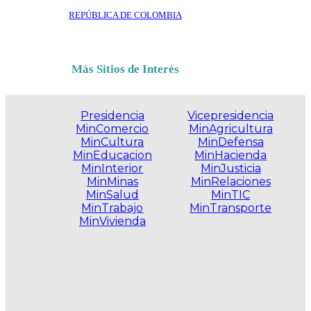
REPÚBLICA DE COLOMBIA
Más Sitios de Interés
Presidencia
Vicepresidencia
MinComercio
MinAgricultura
MinCultura
MinDefensa
MinEducacion
MinHacienda
MinInterior
MinJusticia
MinMinas
MinRelaciones
MinSalud
MinTIC
MinTrabajo
MinTransporte
MinVivienda
.