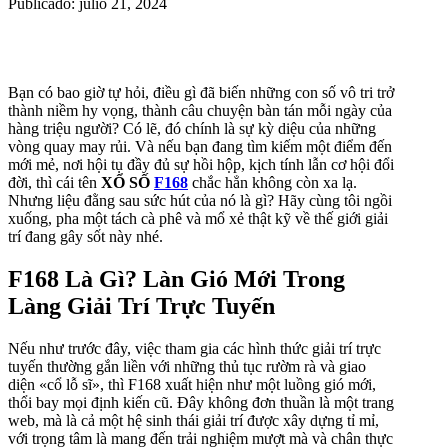
Publicado: julio 21, 2024
Bạn có bao giờ tự hỏi, điều gì đã biến những con số vô tri trở
thành niềm hy vọng, thành câu chuyện bàn tán mỗi ngày của
hàng triệu người? Có lẽ, đó chính là sự kỳ diệu của những
vòng quay may rủi. Và nếu bạn đang tìm kiếm một điểm đến
mới mẻ, nơi hội tụ đầy đủ sự hồi hộp, kịch tính lẫn cơ hội đổi
đời, thì cái tên
XỔ SỐ
F168
chắc hẳn không còn xa lạ.
Nhưng liệu đằng sau sức hút của nó là gì? Hãy cùng tôi ngồi
xuống, pha một tách cà phê và mổ xẻ thật kỹ về thế giới giải
trí đang gây sốt này nhé.
F168 Là Gì? Làn Gió Mới Trong
Làng Giải Trí Trực Tuyến
Nếu như trước đây, việc tham gia các hình thức giải trí trực
tuyến thường gắn liền với những thủ tục rườm rà và giao
diện «cổ lỗ sĩ», thì F168 xuất hiện như một luồng gió mới,
thổi bay mọi định kiến cũ. Đây không đơn thuần là một trang
web, mà là cả một hệ sinh thái giải trí được xây dựng tỉ mỉ,
với trọng tâm là mang đến trải nghiệm mượt mà và chân thực