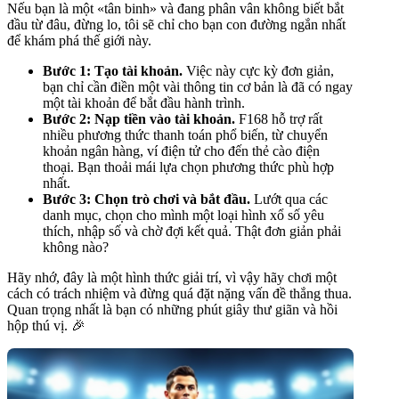
Nếu bạn là một «tân binh» và đang phân vân không biết bắt
đầu từ đâu, đừng lo, tôi sẽ chỉ cho bạn con đường ngắn nhất
để khám phá thế giới này.
Bước 1: Tạo tài khoản.
Việc này cực kỳ đơn giản,
bạn chỉ cần điền một vài thông tin cơ bản là đã có ngay
một tài khoản để bắt đầu hành trình.
Bước 2: Nạp tiền vào tài khoản.
F168 hỗ trợ rất
nhiều phương thức thanh toán phổ biến, từ chuyển
khoản ngân hàng, ví điện tử cho đến thẻ cào điện
thoại. Bạn thoải mái lựa chọn phương thức phù hợp
nhất.
Bước 3: Chọn trò chơi và bắt đầu.
Lướt qua các
danh mục, chọn cho mình một loại hình xổ số yêu
thích, nhập số và chờ đợi kết quả. Thật đơn giản phải
không nào?
Hãy nhớ, đây là một hình thức giải trí, vì vậy hãy chơi một
cách có trách nhiệm và đừng quá đặt nặng vấn đề thắng thua.
Quan trọng nhất là bạn có những phút giây thư giãn và hồi
hộp thú vị. 🎉