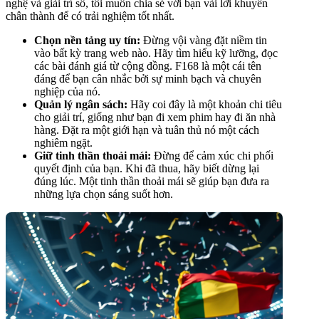
nghệ và giải trí số, tôi muốn chia sẻ với bạn vài lời khuyên
chân thành để có trải nghiệm tốt nhất.
Chọn nền tảng uy tín:
Đừng vội vàng đặt niềm tin
vào bất kỳ trang web nào. Hãy tìm hiểu kỹ lưỡng, đọc
các bài đánh giá từ cộng đồng. F168 là một cái tên
đáng để bạn cân nhắc bởi sự minh bạch và chuyên
nghiệp của nó.
Quản lý ngân sách:
Hãy coi đây là một khoản chi tiêu
cho giải trí, giống như bạn đi xem phim hay đi ăn nhà
hàng. Đặt ra một giới hạn và tuân thủ nó một cách
nghiêm ngặt.
Giữ tinh thần thoải mái:
Đừng để cảm xúc chi phối
quyết định của bạn. Khi đã thua, hãy biết dừng lại
đúng lúc. Một tinh thần thoải mái sẽ giúp bạn đưa ra
những lựa chọn sáng suốt hơn.