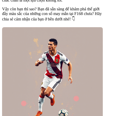
chắc chắn là một lựa chọn không tồi.
Vậy còn bạn thì sao? Bạn đã sẵn sàng để khám phá thế giới
đầy màu sắc của những con số may mắn tại F168 chưa? Hãy
chia sẻ cảm nhận của bạn ở bên dưới nhé! 👇