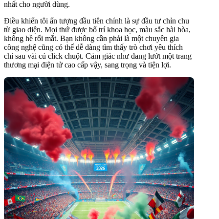
nhất cho người dùng.
Điều khiến tôi ấn tượng đầu tiên chính là sự đầu tư chỉn chu
từ giao diện. Mọi thứ được bố trí khoa học, màu sắc hài hòa,
không hề rối mắt. Bạn không cần phải là một chuyên gia
công nghệ cũng có thể dễ dàng tìm thấy trò chơi yêu thích
chỉ sau vài cú click chuột. Cảm giác như đang lướt một trang
thương mại điện tử cao cấp vậy, sang trọng và tiện lợi.