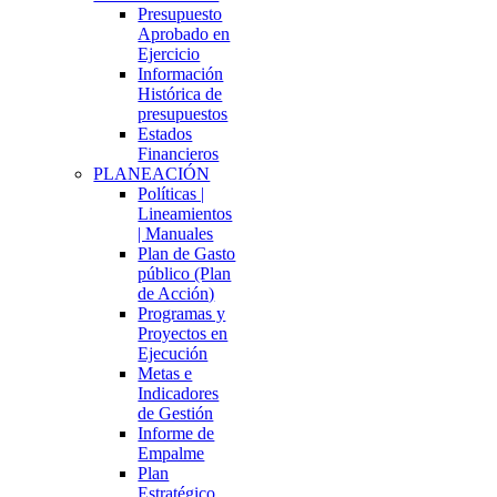
Presupuesto
Aprobado en
Ejercicio
Información
Histórica de
presupuestos
Estados
Financieros
PLANEACIÓN
Políticas |
Lineamientos
| Manuales
Plan de Gasto
público (Plan
de Acción)
Programas y
Proyectos en
Ejecución
Metas e
Indicadores
de Gestión
Informe de
Empalme
Plan
Estratégico