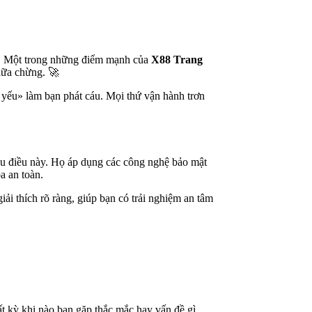
ậy. Một trong những điểm mạnh của
X88 Trang
giữa chừng. 🚀
 yếu» làm bạn phát cáu. Mọi thứ vận hành trơn
ểu điều này. Họ áp dụng các công nghệ bảo mật
a an toàn.
i thích rõ ràng, giúp bạn có trải nghiệm an tâm
t kỳ khi nào bạn gặp thắc mắc hay vấn đề gì,