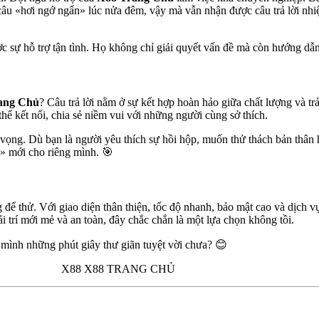
 câu «hơi ngớ ngẩn» lúc nửa đêm, vậy mà vẫn nhận được câu trả lời nhiệ
 sự hỗ trợ tận tình. Họ không chỉ giải quyết vấn đề mà còn hướng dẫn
ang Chủ
? Câu trả lời nằm ở sự kết hợp hoàn hảo giữa chất lượng và t
hể kết nối, chia sẻ niềm vui với những người cùng sở thích.
ất vọng. Dù bạn là người yêu thích sự hồi hộp, muốn thử thách bản thân 
i» mới cho riêng mình. 🎯
g để thử. Với giao diện thân thiện, tốc độ nhanh, bảo mật cao và dịch vụ
 trí mới mẻ và an toàn, đây chắc chắn là một lựa chọn không tồi.
 mình những phút giây thư giãn tuyệt vời chưa? 😊