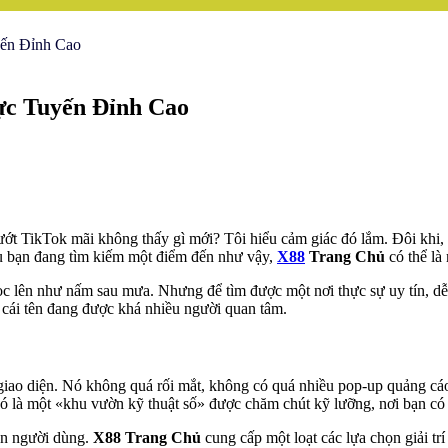
yến Đỉnh Cao
ực Tuyến Đỉnh Cao
t TikTok mãi không thấy gì mới? Tôi hiểu cảm giác đó lắm. Đôi khi, c
ếu bạn đang tìm kiếm một điểm đến như vậy,
X88
Trang Chủ
có thể là 
 mọc lên như nấm sau mưa. Nhưng để tìm được một nơi thực sự uy tín, 
cái tên đang được khá nhiều người quan tâm.
à giao diện. Nó không quá rối mắt, không có quá nhiều pop-up quảng cá
là một «khu vườn kỹ thuật số» được chăm chút kỹ lưỡng, nơi bạn có t
hân người dùng.
X88 Trang Chủ
cung cấp một loạt các lựa chọn giải tr