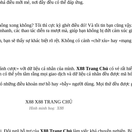
phá điều mới mẻ, nơi đây đều có thể đáp ứng.
 không xong không? Tôi thì cực kỳ ghét điều đó! Và tôi tin bạn cũng v
 nhanh, các thao tác diễn ra mượt mà, giúp bạn không bị đứt cảm xúc 
, bạn sẽ thấy sự khác biệt rõ rệt. Không có cảnh «chờ xíu» hay «mạng
«đánh cược» với dữ liệu cá nhân của mình.
X88 Trang Chủ
có vẻ rất hi
n có thể yên tâm rằng mọi giao dịch và dữ liệu cá nhân đều được mã hó
có những điều khoản mơ hồ hay «bẫy» người dùng. Mọi thứ đều được giả
Hình minh hoạ: X88
i. Đội ngũ hỗ trợ của
X88 Trang Chủ
làm việc khá chuyên nghiệp. Bấ