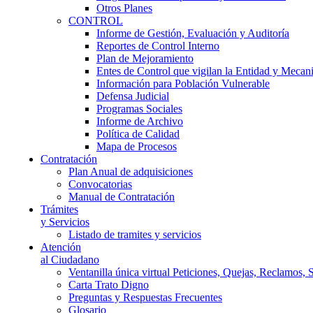
Otros Planes
CONTROL
Informe de Gestión, Evaluación y Auditoría
Reportes de Control Interno
Plan de Mejoramiento
Entes de Control que vigilan la Entidad y Mecan
Información para Población Vulnerable
Defensa Judicial
Programas Sociales
Informe de Archivo
Política de Calidad
Mapa de Procesos
Contratación
Plan Anual de adquisiciones
Convocatorias
Manual de Contratación
Trámites
y Servicios
Listado de tramites y servicios
Atención
al Ciudadano
Ventanilla única virtual Peticiones, Quejas, Reclamos, 
Carta Trato Digno
Preguntas y Respuestas Frecuentes
Glosario