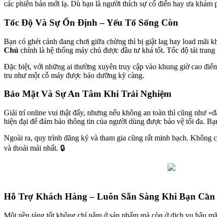
các phiên bản mới lạ. Dù bạn là người thích sự cổ điển hay ưa khám 
Tốc Độ Và Sự Ổn Định – Yếu Tố Sống Còn
Bạn có ghét cảnh đang chơi giữa chừng thì bị giật lag hay load mãi
Chủ
chính là hệ thống máy chủ được đầu tư khá tốt. Tốc độ tải trang
Đặc biệt, với những ai thường xuyên truy cập vào khung giờ cao điểm
tru như một cỗ máy được bảo dưỡng kỹ càng.
Bảo Mật Và Sự An Tâm Khi Trải Nghiệm
Giải trí online vui thật đấy, nhưng nếu không an toàn thì cũng như 
hiện đại để đảm bảo thông tin của người dùng được bảo vệ tối đa. Bạ
Ngoài ra, quy trình đăng ký và tham gia cũng rất minh bạch. Không 
và thoải mái nhất. 🔒
Hỗ Trợ Khách Hàng – Luôn Sẵn Sàng Khi Bạn Cần
Một nền tảng tốt không chỉ nằm ở sản phẩm mà còn ở dịch vụ hậu mã