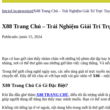
Inicio
Uncategorized
X88 Trang Chủ – Trải Nghiệm Giải Trí Trực Tu
X88 Trang Chủ – Trải Nghiệm Giải Trí Tr
Publicado: junio 15, 2024
Bạn có bao giờ cảm thấy nhàm chán với những bộ phim dài tập hay lướ
nhàng, nơi có thể thư giãn sau những giờ làm việc căng thẳng. Và n
Trong thế giới công nghệ ngày nay, các nền tảng giải trí trực tuyến
chuyện dễ. Hãy để tôi chia sẻ với bạn một vài góc nhìn về
X88
– một 
X88 Trang Chủ Có Gì Đặc Biệt?
Khi lần đầu ghé thăm
X88 TRANG CHỦ
, điều tôi ấn tượng nhất l
giúp người dùng dễ dàng tìm thấy mục mình muốn. Bạn có thể xem đó 
Không chỉ dừng lại ở vẻ ngoài, nội dung bên trong mới là thứ giữ c