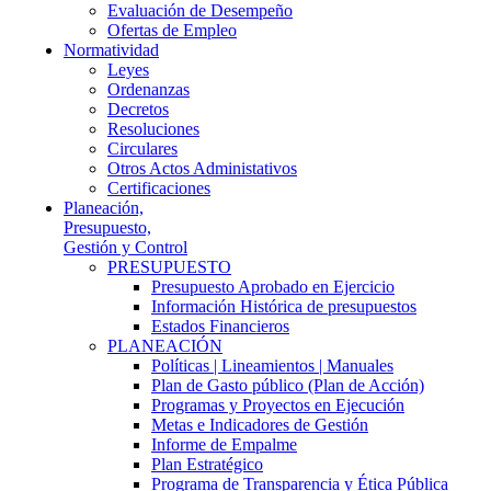
Evaluación de Desempeño
Ofertas de Empleo
Normatividad
Leyes
Ordenanzas
Decretos
Resoluciones
Circulares
Otros Actos Administativos
Certificaciones
Planeación,
Presupuesto,
Gestión y Control
PRESUPUESTO
Presupuesto Aprobado en Ejercicio
Información Histórica de presupuestos
Estados Financieros
PLANEACIÓN
Políticas | Lineamientos | Manuales
Plan de Gasto público (Plan de Acción)
Programas y Proyectos en Ejecución
Metas e Indicadores de Gestión
Informe de Empalme
Plan Estratégico
Programa de Transparencia y Ética Pública