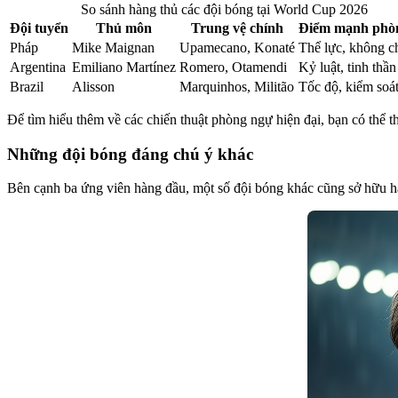
So sánh hàng thủ các đội bóng tại World Cup 2026
Đội tuyển
Thủ môn
Trung vệ chính
Điểm mạnh phò
Pháp
Mike Maignan
Upamecano, Konaté
Thể lực, không c
Argentina
Emiliano Martínez
Romero, Otamendi
Kỷ luật, tinh thần
Brazil
Alisson
Marquinhos, Militão
Tốc độ, kiểm soá
Để tìm hiểu thêm về các chiến thuật phòng ngự hiện đại, bạn có thể t
Những đội bóng đáng chú ý khác
Bên cạnh ba ứng viên hàng đầu, một số đội bóng khác cũng sở hữu 