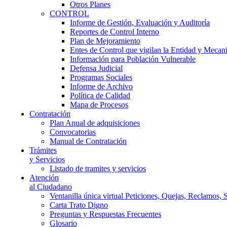
Otros Planes
CONTROL
Informe de Gestión, Evaluación y Auditoría
Reportes de Control Interno
Plan de Mejoramiento
Entes de Control que vigilan la Entidad y Mecan
Información para Población Vulnerable
Defensa Judicial
Programas Sociales
Informe de Archivo
Política de Calidad
Mapa de Procesos
Contratación
Plan Anual de adquisiciones
Convocatorias
Manual de Contratación
Trámites
y Servicios
Listado de tramites y servicios
Atención
al Ciudadano
Ventanilla única virtual Peticiones, Quejas, Reclamos, 
Carta Trato Digno
Preguntas y Respuestas Frecuentes
Glosario