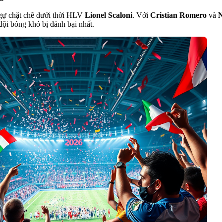
 ngự chặt chẽ dưới thời HLV
Lionel Scaloni
. Với
Cristian Romero
và
N
đội bóng khó bị đánh bại nhất.