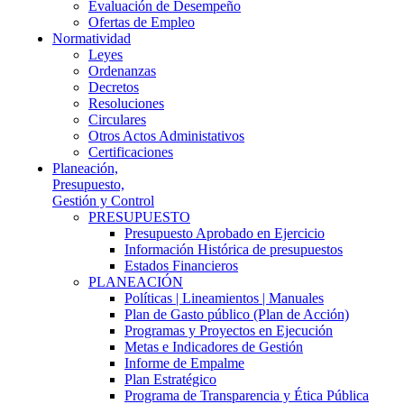
Evaluación de Desempeño
Ofertas de Empleo
Normatividad
Leyes
Ordenanzas
Decretos
Resoluciones
Circulares
Otros Actos Administativos
Certificaciones
Planeación,
Presupuesto,
Gestión y Control
PRESUPUESTO
Presupuesto Aprobado en Ejercicio
Información Histórica de presupuestos
Estados Financieros
PLANEACIÓN
Políticas | Lineamientos | Manuales
Plan de Gasto público (Plan de Acción)
Programas y Proyectos en Ejecución
Metas e Indicadores de Gestión
Informe de Empalme
Plan Estratégico
Programa de Transparencia y Ética Pública