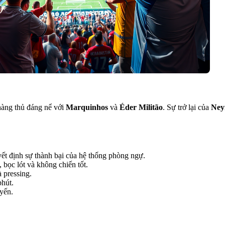
hàng thủ đáng nể với
Marquinhos
và
Éder Militão
. Sự trở lại của
Ney
ết định sự thành bại của hệ thống phòng ngự.
bọc lót và không chiến tốt.
à pressing.
phút.
uyến.