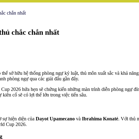
ắc chắn nhất
thủ chắc chắn nhất
 thể sở hữu hệ thống phòng ngự kỷ luật, thủ môn xuất sắc và khả năng
nh phòng ngự qua các giải đấu gần đây.
d Cup 2026 hứa hẹn sẽ chứng kiến những màn trình diễn phòng ngự đỉnh
iên cố sẽ có lợi thế lớn trong việc tiến sâu.
ờ sự hiện diện của
Dayot Upamecano
và
Ibrahima Konaté
. Với thủ
rld Cup 2026.
g