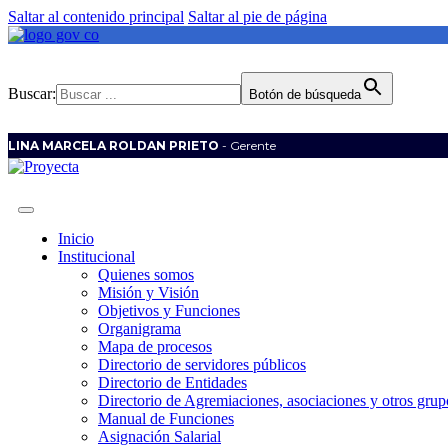
Saltar al contenido principal
Saltar al pie de página
Buscar:
Botón de búsqueda
LINA MARCELA ROLDAN PRIETO
- Gerente
Inicio
Institucional
Quienes somos
Misión y Visión
Objetivos y Funciones
Organigrama
Mapa de procesos
Directorio de servidores públicos
Directorio de Entidades
Directorio de Agremiaciones, asociaciones y otros grupo
Manual de Funciones
Asignación Salarial