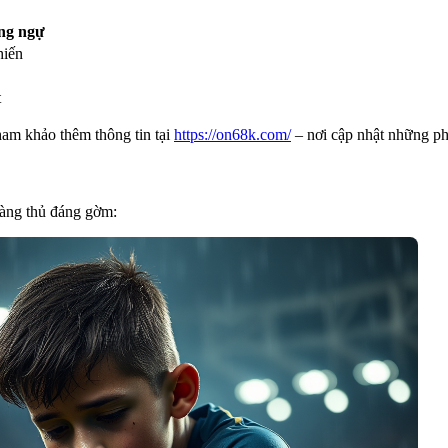
ng ngự
hiến
t
ham khảo thêm thông tin tại
https://on68k.com/
– nơi cập nhật những phâ
hàng thủ đáng gờm: