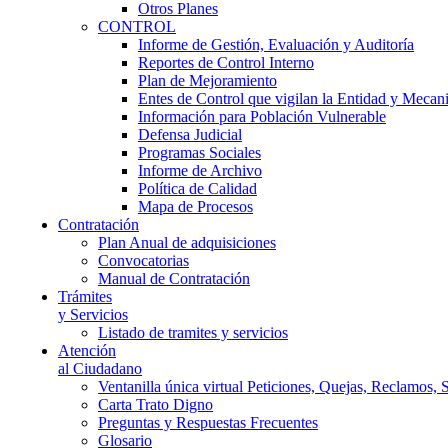
Otros Planes
CONTROL
Informe de Gestión, Evaluación y Auditoría
Reportes de Control Interno
Plan de Mejoramiento
Entes de Control que vigilan la Entidad y Mecan
Información para Población Vulnerable
Defensa Judicial
Programas Sociales
Informe de Archivo
Política de Calidad
Mapa de Procesos
Contratación
Plan Anual de adquisiciones
Convocatorias
Manual de Contratación
Trámites
y Servicios
Listado de tramites y servicios
Atención
al Ciudadano
Ventanilla única virtual Peticiones, Quejas, Reclamos, 
Carta Trato Digno
Preguntas y Respuestas Frecuentes
Glosario