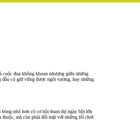
n là cuộc đua không khoan nhượng giữa những
ng đầu có giữ vững được ngôi vương, hay những
i bóng nhỏ hơn có cơ hội tham dự ngày hội lớn
n thuộc, mà còn phải đối mặt với những lối chơi