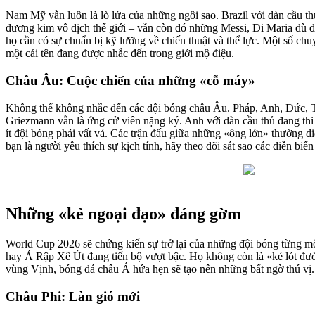
Nam Mỹ vẫn luôn là lò lửa của những ngôi sao. Brazil với dàn cầu th
đương kim vô địch thế giới – vẫn còn đó những Messi, Di Maria dù đã
họ cần có sự chuẩn bị kỹ lưỡng về chiến thuật và thể lực. Một số chuy
một cái tên đang được nhắc đến trong giới mộ điệu.
Châu Âu: Cuộc chiến của những «cỗ máy»
Không thể không nhắc đến các đội bóng châu Âu. Pháp, Anh, Đức, Tâ
Griezmann vẫn là ứng cử viên nặng ký. Anh với dàn cầu thủ đang thi
ít đội bóng phải vất vả. Các trận đấu giữa những «ông lớn» thường d
bạn là người yêu thích sự kịch tính, hãy theo dõi sát sao các diễn bi
Những «kẻ ngoại đạo» đáng gờm
World Cup 2026 sẽ chứng kiến sự trở lại của những đội bóng từng 
hay Ả Rập Xê Út đang tiến bộ vượt bậc. Họ không còn là «kẻ lót đườ
vùng Vịnh, bóng đá châu Á hứa hẹn sẽ tạo nên những bất ngờ thú vị.
Châu Phi: Làn gió mới