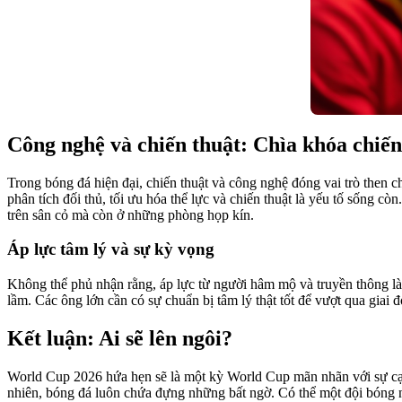
Công nghệ và chiến thuật: Chìa khóa chiến
Trong bóng đá hiện đại, chiến thuật và công nghệ đóng vai trò then 
phân tích đối thủ, tối ưu hóa thể lực và chiến thuật là yếu tố sống cò
trên sân cỏ mà còn ở những phòng họp kín.
Áp lực tâm lý và sự kỳ vọng
Không thể phủ nhận rằng, áp lực từ người hâm mộ và truyền thông là 
lầm. Các ông lớn cần có sự chuẩn bị tâm lý thật tốt để vượt qua giai
Kết luận: Ai sẽ lên ngôi?
World Cup 2026 hứa hẹn sẽ là một kỳ World Cup mãn nhãn với sự cạn
nhiên, bóng đá luôn chứa đựng những bất ngờ. Có thể một đội bóng nh