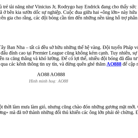
ủ trẻ tài năng như Vinicius Jr, Rodrygo hay Endrick đang cho thấy sức 
 ở bên kia sườn dốc sự nghiệp. Cuộc đua giữa hai «ông lớn» này hứa h
ên gia cho rằng, các đội bóng cần tìm đến những nền tảng hỗ trợ phân t
y Ban Nha – tất cả đều sở hữu những thế hệ vàng. Đội tuyển Pháp vớ
 đấu đỉnh cao tại Premier League cũng không kém cạnh. Tuy nhiên, sự 
iễn ra căng thẳng và khó lường. Để có lợi thế, nhiều đội bóng đã đầu t
ến qua các kênh thông tin uy tín, và đừng quên ghé thăm
AO888
để cập n
Hình minh hoạ: AO88
một thời làm mưa làm gió, nhưng cũng chào đón những gương mặt mới
ng» mà đã trở thành những đối thủ khiến các ông lớn phải dè chừng. Đ