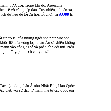
mạnh vượt trội. Trong khi đó, Argentina –
ẹn sẽ vô cùng hấp dẫn. Tuy nhiên, để tiến xa,
ích dữ liệu để tối ưu hóa lối chơi, và
AO88
là
i sự trở lại của những ngôi sao như Mbappé,
khốc liệt của vòng loại châu Âu sẽ khiến không
ư mạnh vào công nghệ và phân tích đối thủ. Nếu
hật những phân tích chuyên sâu.
. Các đội bóng châu Á như Nhật Bản, Hàn Quốc
ặc biệt, với sự đầu tư mạnh mẽ từ các quốc gia