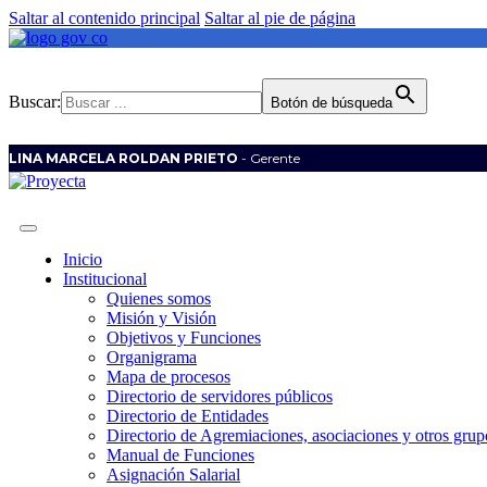
Saltar al contenido principal
Saltar al pie de página
Buscar:
Botón de búsqueda
LINA MARCELA ROLDAN PRIETO
- Gerente
Inicio
Institucional
Quienes somos
Misión y Visión
Objetivos y Funciones
Organigrama
Mapa de procesos
Directorio de servidores públicos
Directorio de Entidades
Directorio de Agremiaciones, asociaciones y otros grupo
Manual de Funciones
Asignación Salarial