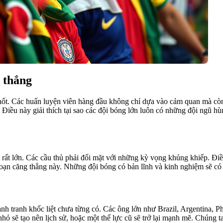
 thắng
chốt. Các huấn luyện viên hàng đầu không chỉ dựa vào cảm quan mà còn
n. Điều này giải thích tại sao các đội bóng lớn luôn có những đội ngũ h
rất lớn. Các cầu thủ phải đối mặt với những kỳ vọng khủng khiếp. Điều
 đoạn căng thẳng này. Những đội bóng có bản lĩnh và kinh nghiệm sẽ có 
h tranh khốc liệt chưa từng có. Các ông lớn như Brazil, Argentina, 
ỏ sẽ tạo nên lịch sử, hoặc một thế lực cũ sẽ trở lại mạnh mẽ. Chúng t