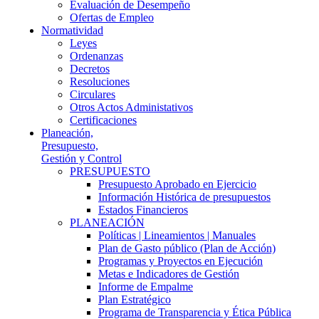
Evaluación de Desempeño
Ofertas de Empleo
Normatividad
Leyes
Ordenanzas
Decretos
Resoluciones
Circulares
Otros Actos Administativos
Certificaciones
Planeación,
Presupuesto,
Gestión y Control
PRESUPUESTO
Presupuesto Aprobado en Ejercicio
Información Histórica de presupuestos
Estados Financieros
PLANEACIÓN
Políticas | Lineamientos | Manuales
Plan de Gasto público (Plan de Acción)
Programas y Proyectos en Ejecución
Metas e Indicadores de Gestión
Informe de Empalme
Plan Estratégico
Programa de Transparencia y Ética Pública