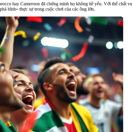
rocco hay Cameroon đã chứng minh họ không hề yếu. Với thể chất vượt 
phá bĩnh» thực sự trong cuộc chơi của các ông lớn.