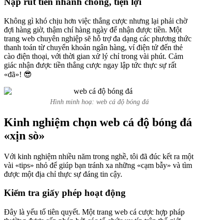
Nạp rút tiền nhanh chóng, tiện lợi
Không gì khó chịu hơn việc thắng cược nhưng lại phải chờ
đợi hàng giờ, thậm chí hàng ngày để nhận được tiền. Một
trang web chuyên nghiệp sẽ hỗ trợ đa dạng các phương thức
thanh toán từ chuyển khoản ngân hàng, ví điện tử đến thẻ
cào điện thoại, với thời gian xử lý chỉ trong vài phút. Cảm
giác nhận được tiền thắng cược ngay lập tức thực sự rất
«đã»! 😎
Hình minh hoạ: web cá độ bóng đá
Kinh nghiệm chọn web cá độ bóng đá
«xịn sò»
Với kinh nghiệm nhiều năm trong nghề, tôi đã đúc kết ra một
vài «tips» nhỏ để giúp bạn tránh xa những «cạm bẫy» và tìm
được một địa chỉ thực sự đáng tin cậy.
Kiểm tra giấy phép hoạt động
Đây là yếu tố tiên quyết. Một trang web cá cược hợp pháp