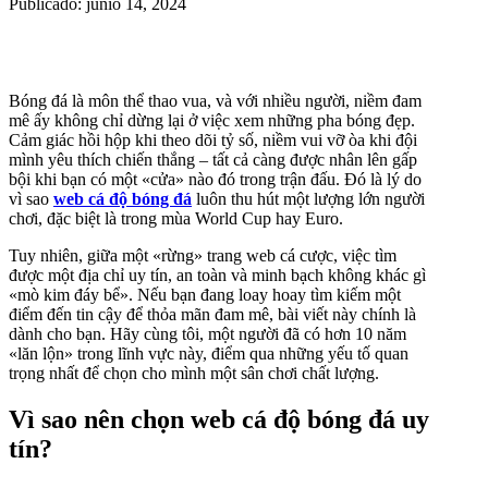
Publicado: junio 14, 2024
Bóng đá là môn thể thao vua, và với nhiều người, niềm đam
mê ấy không chỉ dừng lại ở việc xem những pha bóng đẹp.
Cảm giác hồi hộp khi theo dõi tỷ số, niềm vui vỡ òa khi đội
mình yêu thích chiến thắng – tất cả càng được nhân lên gấp
bội khi bạn có một «cửa» nào đó trong trận đấu. Đó là lý do
vì sao
web cá độ bóng đá
luôn thu hút một lượng lớn người
chơi, đặc biệt là trong mùa World Cup hay Euro.
Tuy nhiên, giữa một «rừng» trang web cá cược, việc tìm
được một địa chỉ uy tín, an toàn và minh bạch không khác gì
«mò kim đáy bể». Nếu bạn đang loay hoay tìm kiếm một
điểm đến tin cậy để thỏa mãn đam mê, bài viết này chính là
dành cho bạn. Hãy cùng tôi, một người đã có hơn 10 năm
«lăn lộn» trong lĩnh vực này, điểm qua những yếu tố quan
trọng nhất để chọn cho mình một sân chơi chất lượng.
Vì sao nên chọn web cá độ bóng đá uy
tín?