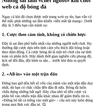
Những sai lầm «chết người» khi chơi
web cá độ bóng đá
Ngay cả khi đã chọn được một trang web uy tín, bạn vẫn có
thể mắc phải những sai lầm khiến «tiền mất tật mang». Dưới
đây là 3 điều bạn cần tránh xa:
1. Cược theo cảm tính, không có chiến lược
Đây là sai lầm phổ biến nhất của những người mới chơi. Họ
thường đặt cược dựa trên tình cảm yêu thích đội bóng hoặc
theo đám đông. Cá cược bóng đá là một trò chơi của sự tính
toán và phân tích. Hãy dành thời gian nghiên cứu phong độ,
lịch sử đối đầu, đội hình ra sân… trước khi đưa ra quyết
định.
2. «All-in» vào một trận đấu
Đừng bao giờ dồn hết số vốn của mình vào một trận đấu duy
nhất, dù bạn có chắc chắn đến đâu đi nữa. Bóng đá luôn
chứa đựng những bất ngờ. Hãy chia nhỏ số tiền cược và
phân bổ vào nhiều trận đấu khác nhau để giảm thiểu rủi ro.
«Đừng bỏ tất cả trứng vào một giỏ» – câu nói này luôn đúng
trong mọi lĩnh vực đầu tư. 🤔