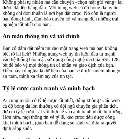
Không phải tự nhiên mà câu chuyện «chọn mặt gửi vàng» lại
được đặt lên hàng đầu. Một trang web cá độ bóng đá uy tín
không chỉ đơn thuần là nơi bạn đặt cược. Nó còn là người
bạn đồng hành, đảm bảo quyền lợi và mang đến những trải
nghiệm tốt nhất cho bạn.
An toàn thông tin và tài chính
Bạn có dám đặt niềm tin vào một trang web mà bạn không
biết rõ lai lịch? Những trang web uy tín luôn đầu tư mạnh
vào hệ thống bảo mật, sử dụng công nghệ mã hóa SSL 128-
bit để bảo vệ mọi thông tin cá nhân và giao dịch của bạn.
Điều này có nghĩa là dữ liệu của bạn sẽ được «niêm phong»
an toàn, tránh xa tầm tay của tin tặc.
Tỷ lệ cược cạnh tranh và minh bạch
Ai cũng muốn có tỷ lệ cược tốt nhất, đúng không? Các web
cá độ bóng đá lớn thường có đội ngũ chuyên gia phân tích,
đưa ra tỷ lệ cược sát với thực tế và cạnh tranh nhất thị trường.
Hơn nữa, mọi thông tin về tỷ lệ, kèo cược đều được công
khai minh bạch, giúp bạn dễ dàng so sánh và đưa ra quyết
định sáng suốt.