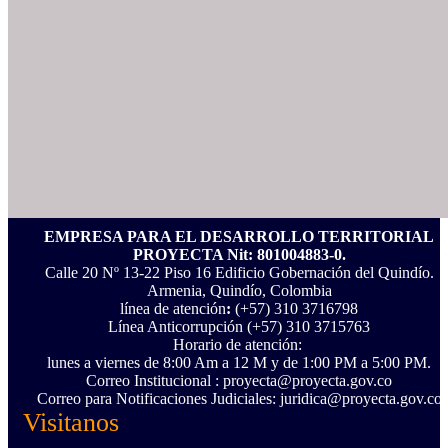
EMPRESA PARA EL DESARROLLO TERRITORIAL
PROYECTA Nit: 801004883-0.
Calle 20 Nº 13-22 Piso 16 Edificio Gobernación del Quindío.
Armenia, Quindío, Colombia
línea de atención
:
(+57) 310 3716798
Línea Anticorrupción ‪(+57) 310 3715763‬
Horario de atención:
lunes a viernes de 8:00 Am a 12 M y de 1:00 PM a 5:00 PM.
Correo Institucional : proyecta@proyecta.gov.co
Correo para Notificaciones Judiciales: juridica@proyecta.gov.co
Visitanos