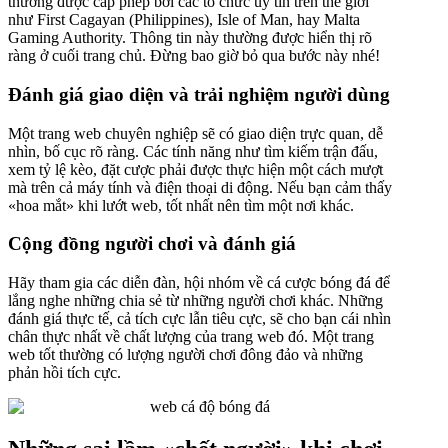
thường được cấp phép bởi các tổ chức uy tín trên thế giới
như First Cagayan (Philippines), Isle of Man, hay Malta
Gaming Authority. Thông tin này thường được hiển thị rõ
ràng ở cuối trang chủ. Đừng bao giờ bỏ qua bước này nhé!
Đánh giá giao diện và trải nghiệm người dùng
Một trang web chuyên nghiệp sẽ có giao diện trực quan, dễ
nhìn, bố cục rõ ràng. Các tính năng như tìm kiếm trận đấu,
xem tỷ lệ kèo, đặt cược phải được thực hiện một cách mượt
mà trên cả máy tính và điện thoại di động. Nếu bạn cảm thấy
«hoa mắt» khi lướt web, tốt nhất nên tìm một nơi khác.
Cộng đồng người chơi và đánh giá
Hãy tham gia các diễn đàn, hội nhóm về cá cược bóng đá để
lắng nghe những chia sẻ từ những người chơi khác. Những
đánh giá thực tế, cả tích cực lẫn tiêu cực, sẽ cho bạn cái nhìn
chân thực nhất về chất lượng của trang web đó. Một trang
web tốt thường có lượng người chơi đông đảo và những
phản hồi tích cực.