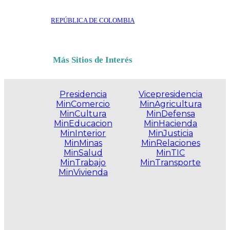
REPÚBLICA DE COLOMBIA
Más Sitios de Interés
Presidencia
Vicepresidencia
MinComercio
MinAgricultura
MinCultura
MinDefensa
MinEducacion
MinHacienda
MinInterior
MinJusticia
MinMinas
MinRelaciones
MinSalud
MinTIC
MinTrabajo
MinTransporte
MinVivienda
.