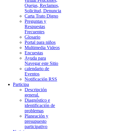
virtual Peticiones,
Quejas, Reclamos,
Solicitud, Denuncia
Carta Trato Digno
Preguntas y
Respuestas
Frecuentes
Glosario
Portal para niños
Multimedia Videos
Encuestas
Ayuda para
Navegar este Sitio
calendario de
Eventos
Notificación RSS
Participa
Descripción
general.
Diagnóstico e
identificación de
problemas
Planeación y
presupuesto
participativo