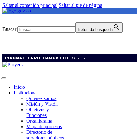
Saltar al contenido principal
Saltar al pie de página
Buscar:
Botón de búsqueda
LINA MARCELA ROLDAN PRIETO
- Gerente
Inicio
Institucional
Quienes somos
Misión y Visión
Objetivos y
Funciones
Organigrama
Mapa de procesos
Directorio de
servidores públicos