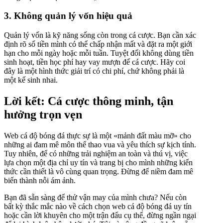
3. Không quản lý vốn hiệu quả
Quản lý vốn là kỹ năng sống còn trong cá cược. Bạn cần xác
định rõ số tiền mình có thể chấp nhận mất và đặt ra một giới
hạn cho mỗi ngày hoặc mỗi tuần. Tuyệt đối không dùng tiền
sinh hoạt, tiền học phí hay vay mượn để cá cược. Hãy coi
đây là một hình thức giải trí có chi phí, chứ không phải là
một kế sinh nhai.
Lời kết: Cá cược thông minh, tận
hưởng trọn vẹn
Web cá độ bóng đá thực sự là một «mảnh đất màu mỡ» cho
những ai đam mê môn thể thao vua và yêu thích sự kịch tính.
Tuy nhiên, để có những trải nghiệm an toàn và thú vị, việc
lựa chọn một địa chỉ uy tín và trang bị cho mình những kiến
thức cần thiết là vô cùng quan trọng. Đừng để niềm đam mê
biến thành nỗi ám ảnh.
Bạn đã sẵn sàng để thử vận may của mình chưa? Nếu còn
bất kỳ thắc mắc nào về cách chọn web cá độ bóng đá uy tín
hoặc cần lời khuyên cho một trận đấu cụ thể, đừng ngần ngại