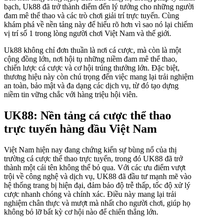
bạch, Uk88 đã trở thành điểm đến lý tưởng cho những người
đam mê thể thao và các trò chơi giải trí trực tuyến. Cùng
khám phá về nền tảng này để hiểu rõ hơn vì sao nó lại chiếm
vị trí số 1 trong lòng người chơi Việt Nam và thế giới.
Uk88 không chỉ đơn thuần là nơi cá cược, mà còn là một
cộng đồng lớn, nơi hội tụ những niềm đam mê thể thao,
chiến lược cá cược và cơ hội trúng thưởng lớn. Đặc biệt,
thương hiệu này còn chú trọng đến việc mang lại trải nghiệm
an toàn, bảo mật và đa dạng các dịch vụ, từ đó tạo dựng
niềm tin vững chắc với hàng triệu hội viên.
UK88: Nền tảng cá cược thể thao
trực tuyến hàng đầu Việt Nam
Việt Nam hiện nay đang chứng kiến sự bùng nổ của thị
trường cá cược thể thao trực tuyến, trong đó UK88 đã trở
thành một cái tên không thể bỏ qua. Với các ưu điểm vượt
trội về công nghệ và dịch vụ, UK88 đã đầu tư mạnh mẽ vào
hệ thống trang bị hiện đại, đảm bảo độ trễ thấp, tốc độ xử lý
cược nhanh chóng và chính xác. Điều này mang lại trải
nghiệm chân thực và mượt mà nhất cho người chơi, giúp họ
không bỏ lỡ bất kỳ cơ hội nào để chiến thắng lớn.