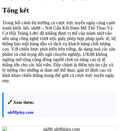
Tổng kết
Trong bối cảnh thị trường cá cược trực tuyến ngày càng cạnh
tranh khốc liệt, uk88 – Nơi Gắn Kết Đam Mê Thể Thao Và
Cơ Hội Trúng Lớn! đã khẳng định vị thế của mình nhờ vào
nền tảng công nghệ vượt trội, giấy phép hợp pháp quốc tế, hệ
thống bảo mật hàng đầu và dịch vụ khách hàng chất lượng
cao. Với chiến lược phát triển bền vững, đa dạng hoá các sản
phẩm và chú trọng đội ngũ chuyên nghiệp, UK88 không
ngừng mở rộng cộng đồng người chơi và nâng cao tỷ lệ
thắng lớn cho các hội viên. Đây chính là điểm tựa tin cậy và
lý tưởng cho những ai đam mê thể thao, giải trí đỉnh cao và
khát khao chiến thắng trong thế giới cá cược trực tuyến ngày
nay.
🔗 Xem thêm:
uk88play.com