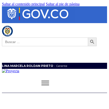
Saltar al contenido principal
Saltar al pie de página
Botón de búsqueda
Buscar:
LINA MARCELA ROLDAN PRIETO
- Gerente