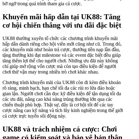
bỡ ngỡ trong quá trình tham gia cá cược.
Khuyến mãi hấp dẫn tại UK88: Tăng
cơ hội chiến thắng với ưu đãi đặc biệt
UK88 thường xuyên tổ chức các chương trình khuyến mãi
hấp dẫn dành riêng cho hội viên mới cũng như cũ. Trong đó,
các khuyến mãi như hoàn trả cược, thưởng tiền nạp lần đầu,
tặng thưởng khi đạt milestone và các event đặc biệt đều giúp
tăng thêm lợi thế cho người chơi. Những ưu đãi này không
chỉ giúp mở rộng vốn cược mà còn tạo điều kiện để người
chơi thử vận may trong nhiều trò chơi khác nhau.
Chương trình khuyến mãi của UK88 còn đi kèm điều khoản
rõ ràng, minh bạch, hạn chế tối đa các rủi ro lừa đảo hoặc
gian lận. Người chơi cần đọc kỹ điều kiện để tận dụng tối đa
các ưu đãi, nâng cao khả năng trúng thưởng lớn qua các
chiến thuật phù hợp. Thật sự, đây là cơ hội tốt để các tay
cược nâng cao kỹ năng và tích lũy kinh nghiệm trong thế giới
cá cược trực tuyến sôi động này.
UK88 và trách nhiệm cá cược: Chơi
game có kiểm soát và bảo vệ bản thân