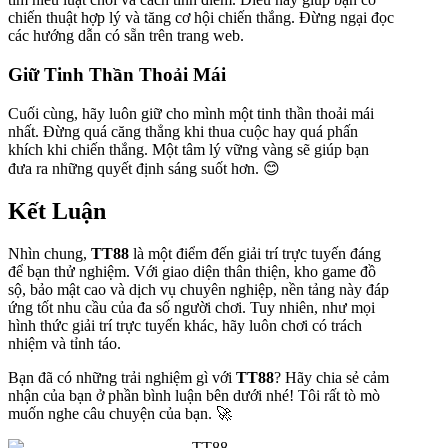
chiến thuật hợp lý và tăng cơ hội chiến thắng. Đừng ngại đọc
các hướng dẫn có sẵn trên trang web.
Giữ Tinh Thần Thoải Mái
Cuối cùng, hãy luôn giữ cho mình một tinh thần thoải mái
nhất. Đừng quá căng thẳng khi thua cuộc hay quá phấn
khích khi chiến thắng. Một tâm lý vững vàng sẽ giúp bạn
đưa ra những quyết định sáng suốt hơn. 😊
Kết Luận
Nhìn chung,
TT88
là một điểm đến giải trí trực tuyến đáng
để bạn thử nghiệm. Với giao diện thân thiện, kho game đồ
sộ, bảo mật cao và dịch vụ chuyên nghiệp, nền tảng này đáp
ứng tốt nhu cầu của đa số người chơi. Tuy nhiên, như mọi
hình thức giải trí trực tuyến khác, hãy luôn chơi có trách
nhiệm và tỉnh táo.
Bạn đã có những trải nghiệm gì với
TT88
? Hãy chia sẻ cảm
nhận của bạn ở phần bình luận bên dưới nhé! Tôi rất tò mò
muốn nghe câu chuyện của bạn. 🚀