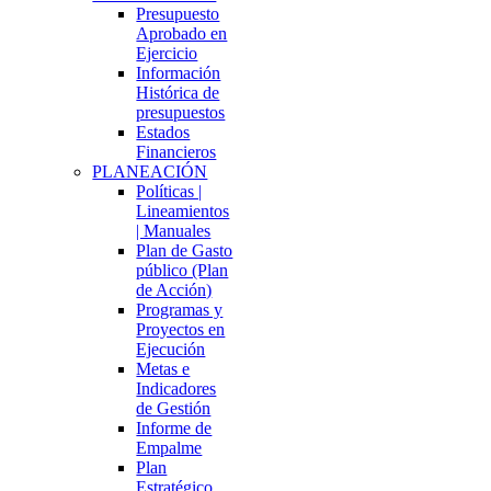
Presupuesto
Aprobado en
Ejercicio
Información
Histórica de
presupuestos
Estados
Financieros
PLANEACIÓN
Políticas |
Lineamientos
| Manuales
Plan de Gasto
público (Plan
de Acción)
Programas y
Proyectos en
Ejecución
Metas e
Indicadores
de Gestión
Informe de
Empalme
Plan
Estratégico