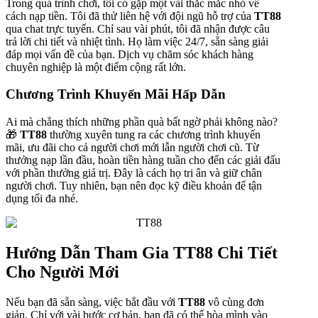
Trong quá trình chơi, tôi có gặp một vài thắc mắc nhỏ về
cách nạp tiền. Tôi đã thử liên hệ với đội ngũ hỗ trợ của
TT88
qua chat trực tuyến. Chỉ sau vài phút, tôi đã nhận được câu
trả lời chi tiết và nhiệt tình. Họ làm việc 24/7, sẵn sàng giải
đáp mọi vấn đề của bạn. Dịch vụ chăm sóc khách hàng
chuyên nghiệp là một điểm cộng rất lớn.
Chương Trình Khuyến Mãi Hấp Dẫn
Ai mà chẳng thích những phần quà bất ngờ phải không nào?
🎁
TT88
thường xuyên tung ra các chương trình khuyến
mãi, ưu đãi cho cả người chơi mới lẫn người chơi cũ. Từ
thưởng nạp lần đầu, hoàn tiền hàng tuần cho đến các giải đấu
với phần thưởng giá trị. Đây là cách họ tri ân và giữ chân
người chơi. Tuy nhiên, bạn nên đọc kỹ điều khoản để tận
dụng tối đa nhé.
Hướng Dẫn Tham Gia TT88 Chi Tiết
Cho Người Mới
Nếu bạn đã sẵn sàng, việc bắt đầu với
TT88
vô cùng đơn
giản. Chỉ với vài bước cơ bản, bạn đã có thể hòa mình vào