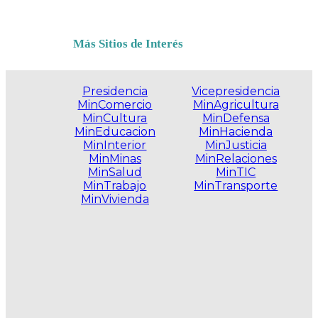
Más Sitios de Interés
Presidencia
Vicepresidencia
MinComercio
MinAgricultura
MinCultura
MinDefensa
MinEducacion
MinHacienda
MinInterior
MinJusticia
MinMinas
MinRelaciones
MinSalud
MinTIC
MinTrabajo
MinTransporte
MinVivienda
.