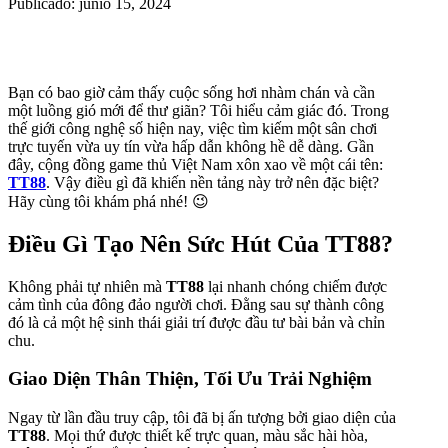
Publicado: junio 15, 2024
Bạn có bao giờ cảm thấy cuộc sống hơi nhàm chán và cần
một luồng gió mới để thư giãn? Tôi hiểu cảm giác đó. Trong
thế giới công nghệ số hiện nay, việc tìm kiếm một sân chơi
trực tuyến vừa uy tín vừa hấp dẫn không hề dễ dàng. Gần
đây, cộng đồng game thủ Việt Nam xôn xao về một cái tên:
TT88
. Vậy điều gì đã khiến nền tảng này trở nên đặc biệt?
Hãy cùng tôi khám phá nhé! 😉
Điều Gì Tạo Nên Sức Hút Của TT88?
Không phải tự nhiên mà
TT88
lại nhanh chóng chiếm được
cảm tình của đông đảo người chơi. Đằng sau sự thành công
đó là cả một hệ sinh thái giải trí được đầu tư bài bản và chỉn
chu.
Giao Diện Thân Thiện, Tối Ưu Trải Nghiệm
Ngay từ lần đầu truy cập, tôi đã bị ấn tượng bởi giao diện của
TT88
. Mọi thứ được thiết kế trực quan, màu sắc hài hòa,