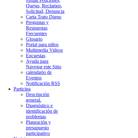
virtual Peticiones,
Quejas, Reclamos,
Solicitud, Denuncia
Carta Trato Digno
Preguntas y
Respuestas
Frecuentes
Glosario
Portal para niños
Multimedia Videos
Encuestas
Ayuda para
Navegar este Sitio
calendario de
Eventos
Notificación RSS
Participa
Descripción
general.
Diagnóstico e
identificación de
problemas
Planeación y
presupuesto
participativo