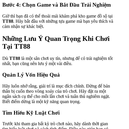
Bước 4: Chọn Game và Bắt Đầu Trải Nghiệm
Giờ thì bạn đã có thể thoải mái khám phá kho game đồ sộ tại
TT88
. Hãy bắt đầu với những tựa game mà bạn yêu thích và
cảm nhận sự khác biệt.
Những Lưu Ý Quan Trọng Khi Chơi
Tại TT88
Dù
TT88
là một sân chơi uy tín, nhưng để có trải nghiệm tốt
nhất, bạn cũng nên lưu ý một vài điều.
Quản Lý Vốn Hiệu Quả
Hãy luôn nhớ rằng, giải trí là mục đích chính. Đừng để bản
thân bị cuốn theo vòng xoáy của trò chơi. Hãy đặt ra một
ngân sách cụ thể cho mỗi lần chơi và tuân thủ nghiêm ngặt.
Biết điểm dừng là một kỹ năng quan trọng.
Tìm Hiểu Kỹ Luật Chơi
Trước khi tham gia bất kỳ trò chơi nào, hãy dành thời gian
tìm hiểu luật chơi và cách tính điểm. Điều này giúp bạn có