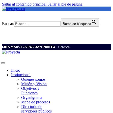
Saltar al contenido principal
Saltar al pie de página
Buscar:
Botón de búsqueda
LINA MARCELA ROLDAN PRIETO
- Gerente
Inicio
Institucional
Quienes somos
Misión y Visión
Objetivos y
Funciones
Organigrama
Mapa de procesos
Directorio de
servidores públicos