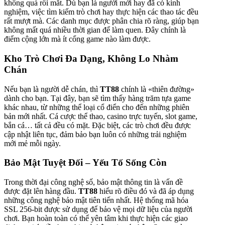
không quá rối mắt. Dù bạn là người mới hay đã có kinh
nghiệm, việc tìm kiếm trò chơi hay thực hiện các thao tác đều
rất mượt mà. Các danh mục được phân chia rõ ràng, giúp bạn
không mất quá nhiều thời gian để làm quen. Đây chính là
điểm cộng lớn mà ít cổng game nào làm được.
Kho Trò Chơi Đa Dạng, Không Lo Nhàm
Chán
Nếu bạn là người dễ chán, thì
TT88
chính là «thiên đường»
dành cho bạn. Tại đây, bạn sẽ tìm thấy hàng trăm tựa game
khác nhau, từ những thể loại cổ điển cho đến những phiên
bản mới nhất. Cá cược thể thao, casino trực tuyến, slot game,
bắn cá… tất cả đều có mặt. Đặc biệt, các trò chơi đều được
cập nhật liên tục, đảm bảo bạn luôn có những trải nghiệm
mới mẻ mỗi ngày.
Bảo Mật Tuyệt Đối – Yếu Tố Sống Còn
Trong thời đại công nghệ số, bảo mật thông tin là vấn đề
được đặt lên hàng đầu.
TT88
hiểu rõ điều đó và đã áp dụng
những công nghệ bảo mật tiên tiến nhất. Hệ thống mã hóa
SSL 256-bit được sử dụng để bảo vệ mọi dữ liệu của người
chơi. Bạn hoàn toàn có thể yên tâm khi thực hiện các giao