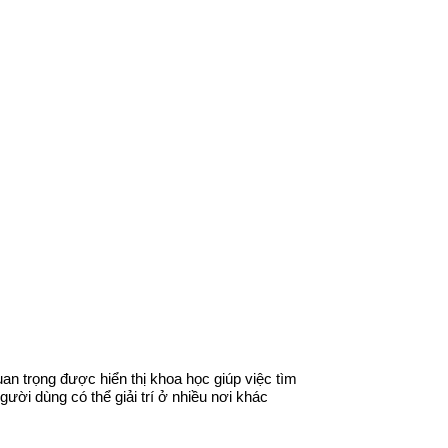
an trọng được hiển thị khoa học giúp việc tìm
gười dùng có thể giải trí ở nhiều nơi khác