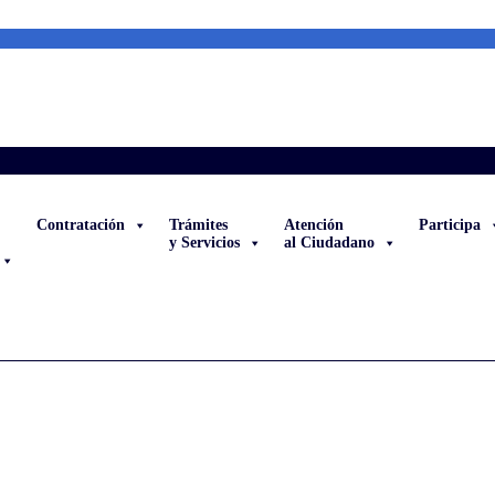
Contratación
Trámites
Atención
Participa
y Servicios
al Ciudadano