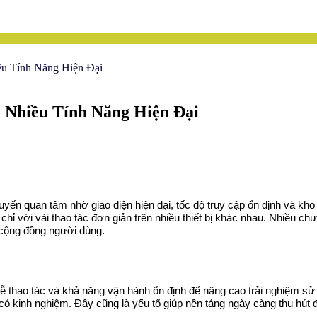
u Tính Năng Hiện Đại
 Nhiều Tính Năng Hiện Đại
uyến quan tâm nhờ giao diện hiện đại, tốc độ truy cập ổn định và kh
hỉ với vài thao tác đơn giản trên nhiều thiết bị khác nhau. Nhiều ch
cộng đồng người dùng.
ễ thao tác và khả năng vận hành ổn định để nâng cao trải nghiệm sử 
ó kinh nghiệm. Đây cũng là yếu tố giúp nền tảng ngày càng thu hút 