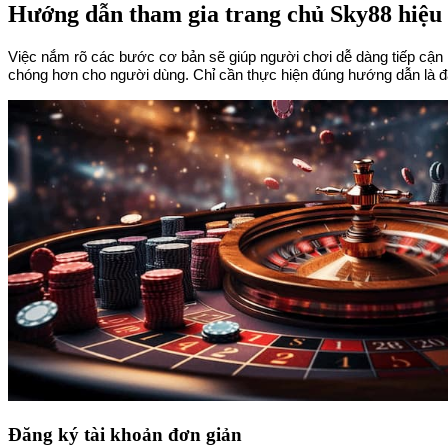
Hướng dẫn tham gia trang chủ Sky88 hiệu
Việc nắm rõ các bước cơ bản sẽ giúp người chơi dễ dàng tiếp cận
chóng hơn cho người dùng. Chỉ cần thực hiện đúng hướng dẫn là đã 
Đăng ký tài khoản đơn giản