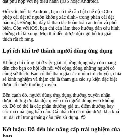
đặt phù hợp với hệ điều hành (iOS hoặc Android).
Đối với thiết bị Android, bạn có thể cần bật chế độ «Cho
phép cài đặt từ nguồn không xác định» trong phần cài đặt
bảo mật. Đừng lo, đây là thao tác hoàn toàn an toàn và phổ
biến. Còn với iOS, bạn chỉ cần làm theo hướng dẫn cấu hình
chứng chỉ là xong. Mọi thứ đều được đội ngũ hỗ trợ giải
thích rất rõ ràng.
Lợi ích khi trở thành người dùng ứng dụng
Không chỉ dừng lại ở việc giải trí, ứng dụng này còn mang
đến cho bạn cơ hội kết nối với cộng đồng những người có
cùng sở thích. Bạn có thể tham gia các nhóm trò chuyện, chia
sẻ kinh nghiệm và thậm chí là tham gia các sự kiện đặc biệt
được tổ chức thường xuyên.
Bên cạnh đó, người dùng ứng dụng thường xuyên nhận
được những ưu đãi độc quyền mà người dùng web không
có. Đó có thể là các phần thưởng giá trị, điểm thưởng hay
các mã quà tặng hấp dẫn. Cá nhân tôi đã nhận được kha khá
ưu đãi chỉ trong tháng đầu tiên sử dụng. 😍
Kết luận: Đã đến lúc nâng cấp trải nghiệm của
bạn