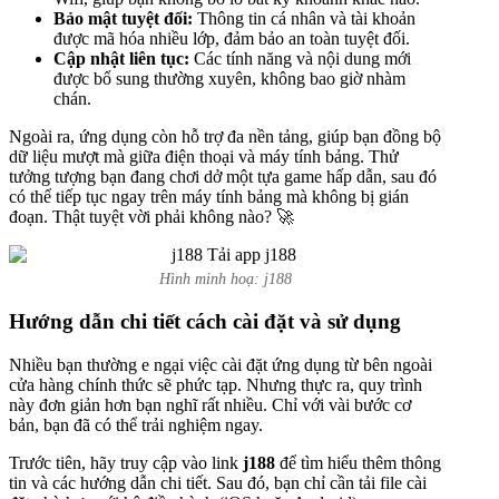
Bảo mật tuyệt đối:
Thông tin cá nhân và tài khoản
được mã hóa nhiều lớp, đảm bảo an toàn tuyệt đối.
Cập nhật liên tục:
Các tính năng và nội dung mới
được bổ sung thường xuyên, không bao giờ nhàm
chán.
Ngoài ra, ứng dụng còn hỗ trợ đa nền tảng, giúp bạn đồng bộ
dữ liệu mượt mà giữa điện thoại và máy tính bảng. Thử
tưởng tượng bạn đang chơi dở một tựa game hấp dẫn, sau đó
có thể tiếp tục ngay trên máy tính bảng mà không bị gián
đoạn. Thật tuyệt vời phải không nào? 🚀
Hình minh hoạ: j188
Hướng dẫn chi tiết cách cài đặt và sử dụng
Nhiều bạn thường e ngại việc cài đặt ứng dụng từ bên ngoài
cửa hàng chính thức sẽ phức tạp. Nhưng thực ra, quy trình
này đơn giản hơn bạn nghĩ rất nhiều. Chỉ với vài bước cơ
bản, bạn đã có thể trải nghiệm ngay.
Trước tiên, hãy truy cập vào link
j188
để tìm hiểu thêm thông
tin và các hướng dẫn chi tiết. Sau đó, bạn chỉ cần tải file cài