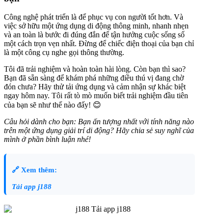
Công nghệ phát triển là để phục vụ con người tốt hơn. Và
việc sở hữu một ứng dụng di động thông minh, nhanh nhẹn
và an toàn là bước đi đúng đắn để tận hưởng cuộc sống số
một cách trọn vẹn nhất. Đừng để chiếc điện thoại của bạn chỉ
là một công cụ nghe gọi thông thường.
Tôi đã trải nghiệm và hoàn toàn hài lòng. Còn bạn thì sao?
Bạn đã sẵn sàng để khám phá những điều thú vị đang chờ
đón chưa? Hãy thử tải ứng dụng và cảm nhận sự khác biệt
ngay hôm nay. Tôi rất tò mò muốn biết trải nghiệm đầu tiên
của bạn sẽ như thế nào đấy! 😊
Câu hỏi dành cho bạn: Bạn ấn tượng nhất với tính năng nào
trên một ứng dụng giải trí di động? Hãy chia sẻ suy nghĩ của
mình ở phần bình luận nhé!
🔗 Xem thêm:
Tải app j188