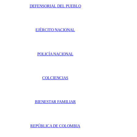
DEFENSORIAL DEL PUEBLO
EJÉRCITO NACIONAL
POLICÍA NACIONAL
COLCIENCIAS
BIENESTAR FAMILIAR
REPÚBLICA DE COLOMBIA