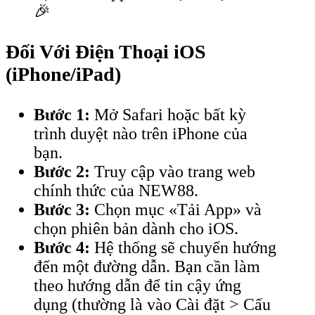
🎉
Đối Với Điện Thoại iOS
(iPhone/iPad)
Bước 1:
Mở Safari hoặc bất kỳ
trình duyệt nào trên iPhone của
bạn.
Bước 2:
Truy cập vào trang web
chính thức của NEW88.
Bước 3:
Chọn mục «Tải App» và
chọn phiên bản dành cho iOS.
Bước 4:
Hệ thống sẽ chuyển hướng
đến một đường dẫn. Bạn cần làm
theo hướng dẫn để tin cậy ứng
dụng (thường là vào Cài đặt > Cấu