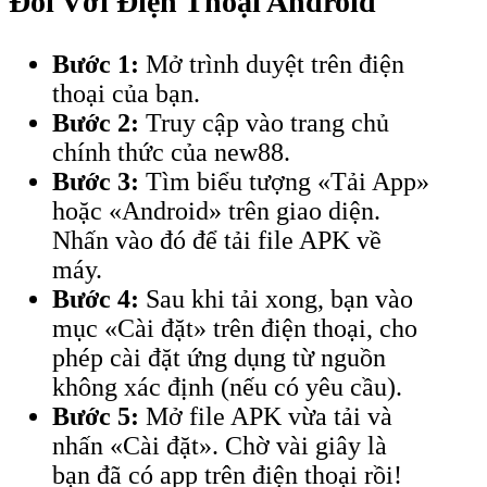
Đối Với Điện Thoại Android
Bước 1:
Mở trình duyệt trên điện
thoại của bạn.
Bước 2:
Truy cập vào trang chủ
chính thức của new88.
Bước 3:
Tìm biểu tượng «Tải App»
hoặc «Android» trên giao diện.
Nhấn vào đó để tải file APK về
máy.
Bước 4:
Sau khi tải xong, bạn vào
mục «Cài đặt» trên điện thoại, cho
phép cài đặt ứng dụng từ nguồn
không xác định (nếu có yêu cầu).
Bước 5:
Mở file APK vừa tải và
nhấn «Cài đặt». Chờ vài giây là
bạn đã có app trên điện thoại rồi!