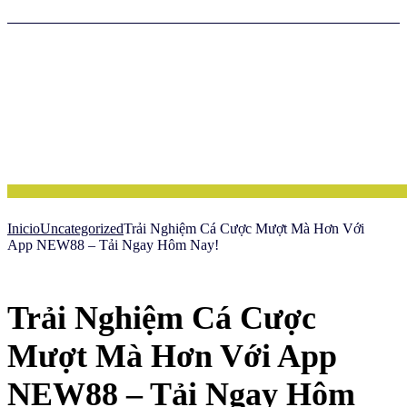
Inicio
Uncategorized
Trải Nghiệm Cá Cược Mượt Mà Hơn Với
App NEW88 – Tải Ngay Hôm Nay!
Trải Nghiệm Cá Cược
Mượt Mà Hơn Với App
NEW88 – Tải Ngay Hôm