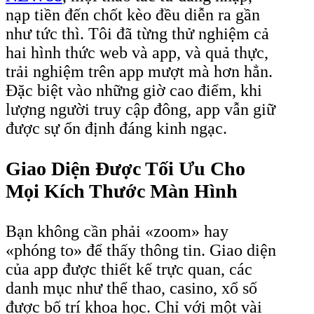
nạp tiền đến chốt kèo đều diễn ra gần
như tức thì. Tôi đã từng thử nghiệm cả
hai hình thức web và app, và quả thực,
trải nghiệm trên app mượt mà hơn hẳn.
Đặc biệt vào những giờ cao điểm, khi
lượng người truy cập đông, app vẫn giữ
được sự ổn định đáng kinh ngạc.
Giao Diện Được Tối Ưu Cho
Mọi Kích Thước Màn Hình
Bạn không cần phải «zoom» hay
«phóng to» để thấy thông tin. Giao diện
của app được thiết kế trực quan, các
danh mục như thể thao, casino, xổ số
được bố trí khoa học. Chỉ với một vài