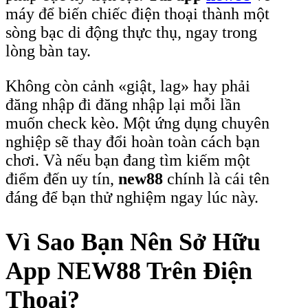
máy để biến chiếc điện thoại thành một
sòng bạc di động thực thụ, ngay trong
lòng bàn tay.
Không còn cảnh «giật, lag» hay phải
đăng nhập đi đăng nhập lại mỗi lần
muốn check kèo. Một ứng dụng chuyên
nghiệp sẽ thay đổi hoàn toàn cách bạn
chơi. Và nếu bạn đang tìm kiếm một
điểm đến uy tín,
new88
chính là cái tên
đáng để bạn thử nghiệm ngay lúc này.
Vì Sao Bạn Nên Sở Hữu
App NEW88 Trên Điện
Thoại?