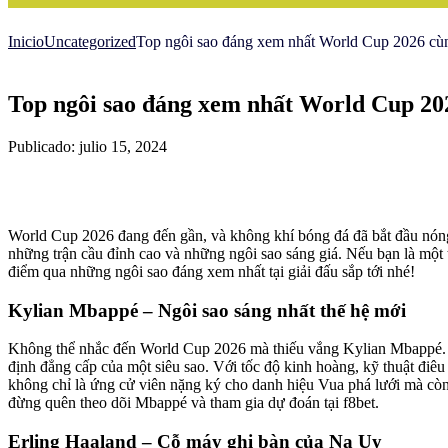
Inicio
Uncategorized
Top ngôi sao đáng xem nhất World Cup 2026 cùn
Top ngôi sao đáng xem nhất World Cup 202
Publicado: julio 15, 2024
World Cup 2026 đang đến gần, và không khí bóng đá đã bắt đầu nóng
những trận cầu đỉnh cao và những ngôi sao sáng giá. Nếu bạn là một 
điểm qua những ngôi sao đáng xem nhất tại giải đấu sắp tới nhé!
Kylian Mbappé – Ngôi sao sáng nhất thế hệ mới
Không thể nhắc đến World Cup 2026 mà thiếu vắng Kylian Mbappé. Sau
định đẳng cấp của một siêu sao. Với tốc độ kinh hoàng, kỹ thuật đi
không chỉ là ứng cử viên nặng ký cho danh hiệu Vua phá lưới mà còn 
đừng quên theo dõi Mbappé và tham gia dự đoán tại f8bet.
Erling Haaland – Cỗ máy ghi bàn của Na Uy