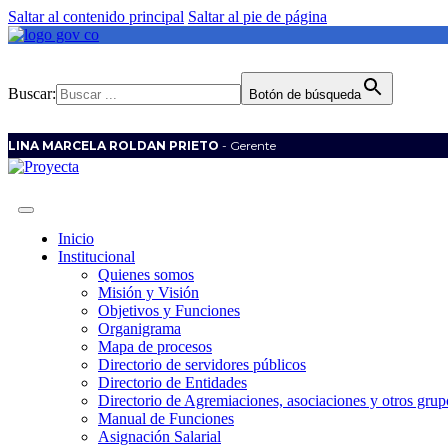
Saltar al contenido principal
Saltar al pie de página
Buscar:
Botón de búsqueda
LINA MARCELA ROLDAN PRIETO
- Gerente
Inicio
Institucional
Quienes somos
Misión y Visión
Objetivos y Funciones
Organigrama
Mapa de procesos
Directorio de servidores públicos
Directorio de Entidades
Directorio de Agremiaciones, asociaciones y otros grupo
Manual de Funciones
Asignación Salarial