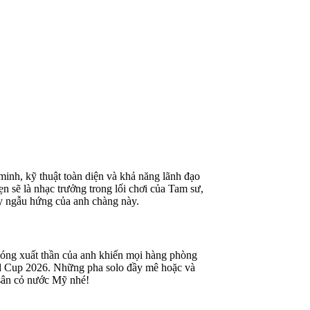
minh, kỹ thuật toàn diện và khả năng lãnh đạo
n sẽ là nhạc trưởng trong lối chơi của Tam sư,
y ngẫu hứng của anh chàng này.
 bóng xuất thần của anh khiến mọi hàng phòng
orld Cup 2026. Những pha solo đầy mê hoặc và
sân cỏ nước Mỹ nhé!