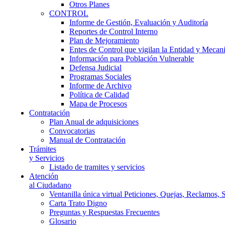
Otros Planes
CONTROL
Informe de Gestión, Evaluación y Auditoría
Reportes de Control Interno
Plan de Mejoramiento
Entes de Control que vigilan la Entidad y Mecan
Información para Población Vulnerable
Defensa Judicial
Programas Sociales
Informe de Archivo
Política de Calidad
Mapa de Procesos
Contratación
Plan Anual de adquisiciones
Convocatorias
Manual de Contratación
Trámites
y Servicios
Listado de tramites y servicios
Atención
al Ciudadano
Ventanilla única virtual Peticiones, Quejas, Reclamos, 
Carta Trato Digno
Preguntas y Respuestas Frecuentes
Glosario