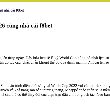
g nhà cái f8bet
6 cùng nhà cái f8bet
 lên từng ngày. Đây hứa hẹn sẽ là kỳ World Cup bùng nổ nhất lịch sử
tín đồ túc cầu, chắc chắn không thể bỏ qua danh sách những cái tên s
 màn trình diễn chói sáng tại World Cup 2022 với cú hat-trick trong
êu luyện và khả năng săn bàn thượng thặng, Mbappé chắc chắn sẽ là ni
là cầu thủ có thể thay đổi cục diện trận đấu chỉ trong tích tắc. Nếu 