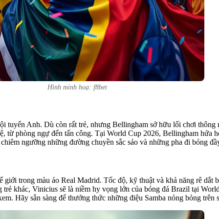
Hình minh hoạ: f8bet
ội tuyển Anh. Dù còn rất trẻ, nhưng Bellingham sở hữu lối chơi thông 
n vệ, từ phòng ngự đến tấn công. Tại World Cup 2026, Bellingham hứa hẹ
ội chiêm ngưỡng những đường chuyền sắc sảo và những pha đi bóng đầ
thế giới trong màu áo Real Madrid. Tốc độ, kỹ thuật và khả năng rê dắt
g trẻ khác, Vinicius sẽ là niềm hy vọng lớn của bóng đá Brazil tại W
xem. Hãy sẵn sàng để thưởng thức những điệu Samba nóng bỏng trên 