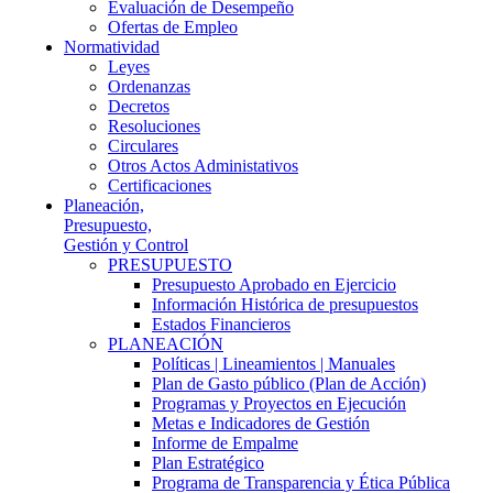
Evaluación de Desempeño
Ofertas de Empleo
Normatividad
Leyes
Ordenanzas
Decretos
Resoluciones
Circulares
Otros Actos Administativos
Certificaciones
Planeación,
Presupuesto,
Gestión y Control
PRESUPUESTO
Presupuesto Aprobado en Ejercicio
Información Histórica de presupuestos
Estados Financieros
PLANEACIÓN
Políticas | Lineamientos | Manuales
Plan de Gasto público (Plan de Acción)
Programas y Proyectos en Ejecución
Metas e Indicadores de Gestión
Informe de Empalme
Plan Estratégico
Programa de Transparencia y Ética Pública