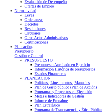
Evaluación de Desempeño
Ofertas de Empleo
Normatividad
Leyes
Ordenanzas
Decretos
Resoluciones
Circulares
Otros Actos Administativos
Certificaciones
Planeación,
Presupuesto,
Gestión y Control
PRESUPUESTO
Presupuesto Aprobado en Ejercicio
Información Histórica de presupuestos
Estados Financieros
PLANEACIÓN
Políticas | Lineamientos | Manuales
Plan de Gasto público (Plan de Acción)
Programas y Proyectos en Ejecución
Metas e Indicadores de Gestión
Informe de Empalme
Plan Estratégico
Programa de Transparencia y Ética Pública