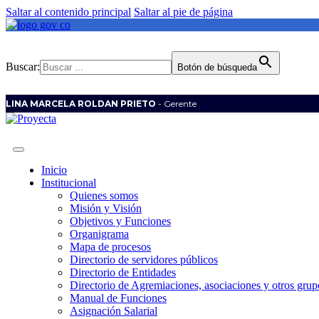
Saltar al contenido principal
Saltar al pie de página
Buscar:
Botón de búsqueda
LINA MARCELA ROLDAN PRIETO
- Gerente
Inicio
Institucional
Quienes somos
Misión y Visión
Objetivos y Funciones
Organigrama
Mapa de procesos
Directorio de servidores públicos
Directorio de Entidades
Directorio de Agremiaciones, asociaciones y otros grupo
Manual de Funciones
Asignación Salarial