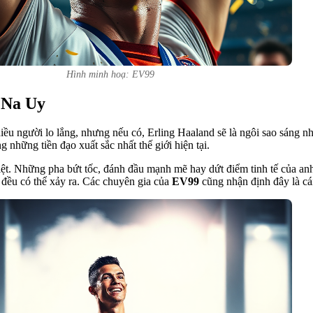
Hình minh hoạ: EV99
 Na Uy
u người lo lắng, nhưng nếu có, Erling Haaland sẽ là ngôi sao sáng nhấ
những tiền đạo xuất sắc nhất thế giới hiện tại.
ệt. Những pha bứt tốc, đánh đầu mạnh mẽ hay dứt điểm tinh tế của anh 
 đều có thể xảy ra. Các chuyên gia của
EV99
cũng nhận định đây là cá