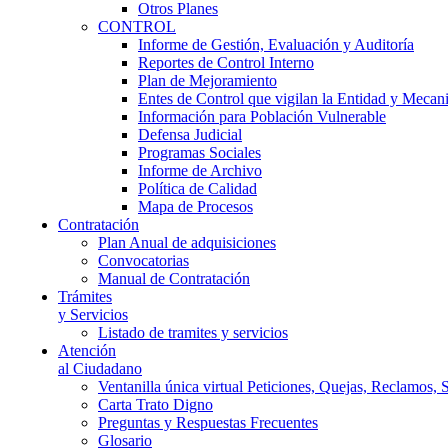
Otros Planes
CONTROL
Informe de Gestión, Evaluación y Auditoría
Reportes de Control Interno
Plan de Mejoramiento
Entes de Control que vigilan la Entidad y Mecan
Información para Población Vulnerable
Defensa Judicial
Programas Sociales
Informe de Archivo
Política de Calidad
Mapa de Procesos
Contratación
Plan Anual de adquisiciones
Convocatorias
Manual de Contratación
Trámites
y Servicios
Listado de tramites y servicios
Atención
al Ciudadano
Ventanilla única virtual Peticiones, Quejas, Reclamos, 
Carta Trato Digno
Preguntas y Respuestas Frecuentes
Glosario