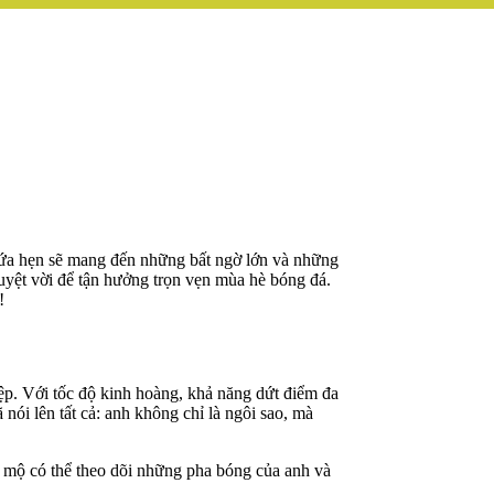
 hứa hẹn sẽ mang đến những bất ngờ lớn và những
 tuyệt vời để tận hưởng trọn vẹn mùa hè bóng đá.
!
p. Với tốc độ kinh hoàng, khả năng dứt điểm đa
ói lên tất cả: anh không chỉ là ngôi sao, mà
 mộ có thể theo dõi những pha bóng của anh và