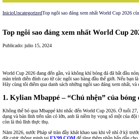
Inicio
Uncategorized
Top ngôi sao đáng xem nhất World Cup 2026 cù
Top ngôi sao đáng xem nhất World Cup 20
Publicado: julio 15, 2024
World Cup 2026 đang đến gần, và không khí bóng đá đã bắt đầu nóng 
màn trình diễn đỉnh cao từ các ngôi sao hàng đầu thế giới. Nếu bạn là
Hãy cùng tôi điểm qua danh sách những ngôi sao đáng xem nhất, và đ
1. Kylian Mbappé – “Chú nhện” của bóng
Không thể bỏ qua Mbappé khi nhắc đến World Cup 2026. Ở tuổi 27, t
dạng và bản lĩnh trên sân cỏ lớn, anh là niềm hy vọng số một của độ
còn là thủ lĩnh thực thụ.
Năm 2026, nước Pháp sẽ tràn đầy khát khao sau khi về nhì ở kỳ trư
đặt cược thông minh tại
EV99 COM
để tăng thêm phần hấp dẫn cho 