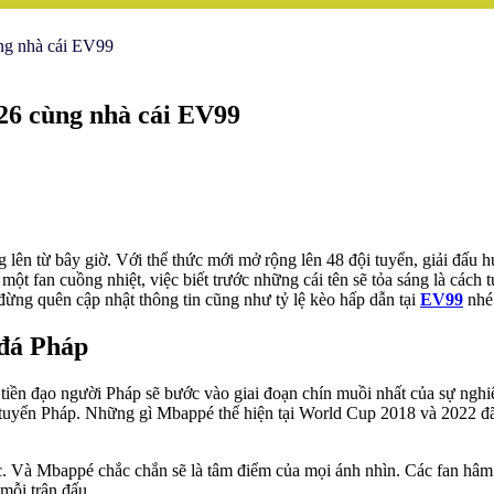
ng nhà cái EV99
26 cùng nhà cái EV99
lên từ bây giờ. Với thể thức mới mở rộng lên 48 đội tuyển, giải đấu
 một fan cuồng nhiệt, việc biết trước những cái tên sẽ tỏa sáng là cách
ừng quên cập nhật thông tin cũng như tỷ lệ kèo hấp dẫn tại
EV99
nhé
 đá Pháp
iền đạo người Pháp sẽ bước vào giai đoạn chín muồi nhất của sự nghiệ
i tuyển Pháp. Những gì Mbappé thể hiện tại World Cup 2018 và 2022 đã n
ớc. Và Mbappé chắc chắn sẽ là tâm điểm của mọi ánh nhìn. Các fan hâm
mỗi trận đấu.