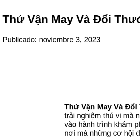
Thử Vận May Và Đổi Th
Publicado: noviembre 3, 2023
Thử Vận May Và Đổ
trải nghiệm thú vị mà 
vào hành trình khám ph
nơi mà những cơ hội đ