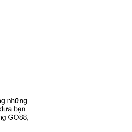
ng những
ẽ đưa bạn
tảng GO88,