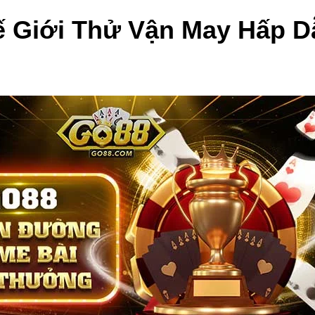
 Giới Thử Vận May Hấp D