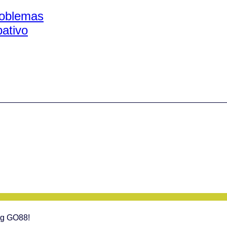
problemas
pativo
g GO88!