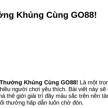
ưởng Khủng Cùng GO88!
i Thưởng Khủng Cùng GO88!
Là một tro
nhiều người chơi yêu thích. Bài viết này s
á thế giới giải trí đầy màu sắc trên nền 
ổi thưởng hấp dẫn luôn chờ đón.