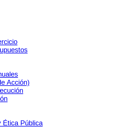
rcicio
supuestos
nuales
de Acción)
ecución
ión
 Ética Pública