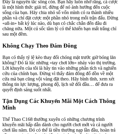
Đây là nguyên tắc sống còn. Bạn hãy luôn nhớ rằng, cá cược
là một hình thức giải trí, đừng để nó ảnh hưởng đến cuộc
sống của bạn. Hãy chia nhỏ số vốn mình có ra thành nhiều
phần và chỉ đặt cược một phần nhỏ trong mỗi trận đấu. Đừng
«all-in» bất kỳ lúc nào, dù bạn có chắc chắn đến đâu đi
chăng nữa. Một cú sốc tâm lý có thể khiến bạn mất trắng chỉ
sau một đêm.
Không Chạy Theo Đám Đông
Bạn có thấy tỷ lệ kèo thay đổi chóng mặt trước giờ bóng lăn
không? Đó là lúc những «tay chơi lớn» nhảy vào thị trường.
Lời khuyên của tôi là hãy tin vào những phân tích và nghiên
cứu của chính bạn. Đừng vì thấy đám đông đổ dồn về một
cửa mà bạn cũng vội vàng đặt theo. Hãy bình tĩnh, xem xét
thông tin lực lượng, phong độ, lịch sử đối đầu… để đưa ra
quyết định sáng suốt nhất.
Tận Dụng Các Khuyến Mãi Một Cách Thông
Minh
Thể Thao C168 thường xuyên có những chương trình
khuyến mãi hấp dẫn dành cho người chơi mới và cả người
chơi lâu năm. Đó có thể là tiền thưởng nạp lần đầu, hoàn trả