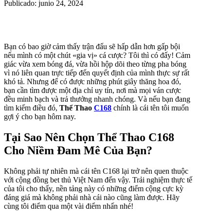
Publicado: junio 24, 2024
Bạn có bao giờ cảm thấy trận đấu sẽ hấp dẫn hơn gấp bội
nếu mình có một chút «gia vị» cá cược? Tôi thì có đấy! Cảm
giác vừa xem bóng đá, vừa hồi hộp dõi theo từng pha bóng
vì nó liên quan trực tiếp đến quyết định của mình thực sự rất
khó tả. Nhưng để có được những phút giây thăng hoa đó,
bạn cần tìm được một địa chỉ uy tín, nơi mà mọi ván cược
đều minh bạch và trả thưởng nhanh chóng. Và nếu bạn đang
tìm kiếm điều đó,
Thể Thao
C168
chính là cái tên tôi muốn
gợi ý cho bạn hôm nay.
Tại Sao Nên Chọn Thể Thao C168
Cho Niềm Đam Mê Của Bạn?
Không phải tự nhiên mà cái tên C168 lại trở nên quen thuộc
với cộng đồng bet thủ Việt Nam đến vậy. Trải nghiệm thực tế
của tôi cho thấy, nền tảng này có những điểm cộng cực kỳ
đáng giá mà không phải nhà cái nào cũng làm được. Hãy
cùng tôi điểm qua một vài điểm nhấn nhé!