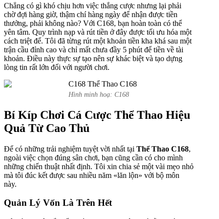
Chẳng có gì khó chịu hơn việc thắng cược nhưng lại phải
chờ đợi hàng giờ, thậm chí hàng ngày để nhận được tiền
thưởng, phải không nào? Với C168, bạn hoàn toàn có thể
yên tâm. Quy trình nạp và rút tiền ở đây được tối ưu hóa một
cách triệt để. Tôi đã từng rút một khoản tiền kha khá sau một
trận cầu đỉnh cao và chỉ mất chưa đầy 5 phút để tiền về tài
khoản. Điều này thực sự tạo nên sự khác biệt và tạo dựng
lòng tin rất lớn đối với người chơi.
Hình minh hoạ: C168
Bí Kíp Chơi Cá Cược Thể Thao Hiệu
Quả Từ Cao Thủ
Để có những trải nghiệm tuyệt vời nhất tại
Thể Thao C168
,
ngoài việc chọn đúng sân chơi, bạn cũng cần có cho mình
những chiến thuật nhất định. Tôi xin chia sẻ một vài mẹo nhỏ
mà tôi đúc kết được sau nhiều năm «lăn lộn» với bộ môn
này.
Quản Lý Vốn Là Trên Hết