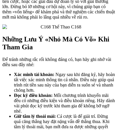
tiền cược, hoặc các giải đấu dự đoán tỷ số với giải thưởng
lớn. Đừng bỏ lỡ những cơ hội này, vì chúng giúp bạn có
thêm «vốn liếng» để khám phá và thử nghiệm các chiến thuật
mới mà không phải lo lắng quá nhiều về rủi ro.
Những Lưu Ý «Nhỏ Mà Có Võ» Khi
Tham Gia
Để tránh những rắc rối không đáng có, bạn hãy ghi nhớ vài
điều sau đây nhé:
Xác minh tài khoản:
Ngay sau khi đăng ký, hãy hoàn
tất việc xác minh thông tin cá nhân. Điều này giúp quá
trình rút tiền sau này của bạn diễn ra suôn sẻ và nhanh
chóng hơn.
Đọc kỹ điều khoản:
Mỗi chương trình khuyến mãi
đều có những điều kiện và điều khoản riêng. Hãy dành
vài phút đọc kỹ trước khi tham gia để không bỡ ngỡ
nhé.
Giữ tâm lý thoải mái:
Cá cược là để giải trí. Đừng
quá căng thẳng hay đặt nặng vấn đề thắng thua. Khi
tâm lý thoải mái, bạn mới đưa ra được những quyết