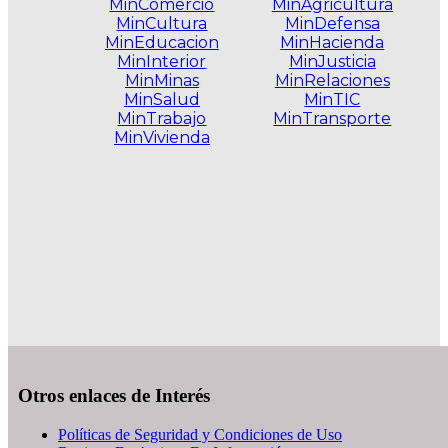
MinComercio
MinAgricultura
MinCultura
MinDefensa
MinEducacion
MinHacienda
MinInterior
MinJusticia
MinMinas
MinRelaciones
MinSalud
MinTIC
MinTrabajo
MinTransporte
MinVivienda
.
Otros enlaces de Interés
Políticas de Seguridad y Condiciones de Uso