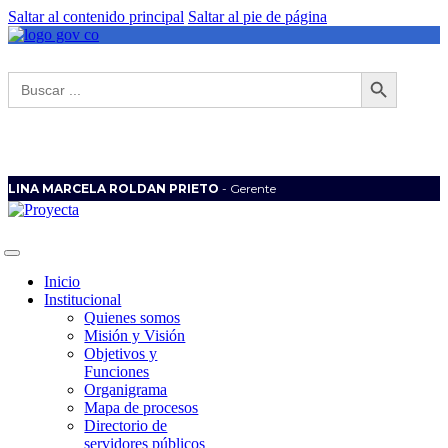
Saltar al contenido principal
Saltar al pie de página
Botón de búsqueda
Buscar:
LINA MARCELA ROLDAN PRIETO
- Gerente
Inicio
Institucional
Quienes somos
Misión y Visión
Objetivos y
Funciones
Organigrama
Mapa de procesos
Directorio de
servidores públicos