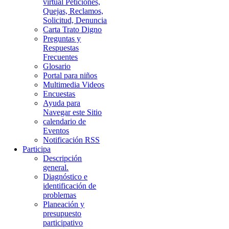
virtual Peticiones,
Quejas, Reclamos,
Solicitud, Denuncia
Carta Trato Digno
Preguntas y
Respuestas
Frecuentes
Glosario
Portal para niños
Multimedia Videos
Encuestas
Ayuda para
Navegar este Sitio
calendario de
Eventos
Notificación RSS
Participa
Descripción
general.
Diagnóstico e
identificación de
problemas
Planeación y
presupuesto
participativo