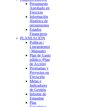
Presupuesto
Aprobado en
Ejercicio
Información
Histórica de
presupuestos
Estados
Financieros
PLANEACIÓN
Políticas |
Lineamientos
| Manuales
Plan de Gasto
público (Plan
de Acción)
Programas y
Proyectos en
Ejecución
Metas e
Indicadores
de Gestión
Informe de
Empalme
Plan
Estratégico