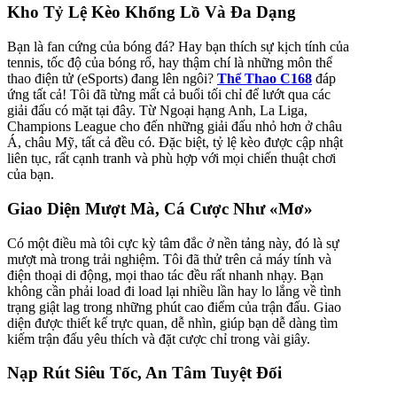
Kho Tỷ Lệ Kèo Khổng Lồ Và Đa Dạng
Bạn là fan cứng của bóng đá? Hay bạn thích sự kịch tính của
tennis, tốc độ của bóng rổ, hay thậm chí là những môn thể
thao điện tử (eSports) đang lên ngôi?
Thể Thao C168
đáp
ứng tất cả! Tôi đã từng mất cả buổi tối chỉ để lướt qua các
giải đấu có mặt tại đây. Từ Ngoại hạng Anh, La Liga,
Champions League cho đến những giải đấu nhỏ hơn ở châu
Á, châu Mỹ, tất cả đều có. Đặc biệt, tỷ lệ kèo được cập nhật
liên tục, rất cạnh tranh và phù hợp với mọi chiến thuật chơi
của bạn.
Giao Diện Mượt Mà, Cá Cược Như «Mơ»
Có một điều mà tôi cực kỳ tâm đắc ở nền tảng này, đó là sự
mượt mà trong trải nghiệm. Tôi đã thử trên cả máy tính và
điện thoại di động, mọi thao tác đều rất nhanh nhạy. Bạn
không cần phải load đi load lại nhiều lần hay lo lắng về tình
trạng giật lag trong những phút cao điểm của trận đấu. Giao
diện được thiết kế trực quan, dễ nhìn, giúp bạn dễ dàng tìm
kiếm trận đấu yêu thích và đặt cược chỉ trong vài giây.
Nạp Rút Siêu Tốc, An Tâm Tuyệt Đối