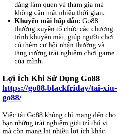
dàng làm quen và tham gia mà
không cần mất nhiều thời gian.
Khuyến mãi hấp dẫn
: Go88
thường xuyên tổ chức các chương
trình khuyến mãi, giúp người chơi
có thêm cơ hội nhận thưởng và
tăng cường trải nghiệm chơi game
của mình.
Lợi Ích Khi Sử Dụng Go88
https://go88.blackfriday/tai-xiu-
go88/
Việc tải Go88 không chỉ mang đến cho
bạn những trải nghiệm giải trí thú vị
mà còn mang lại nhiều lợi ích khác.