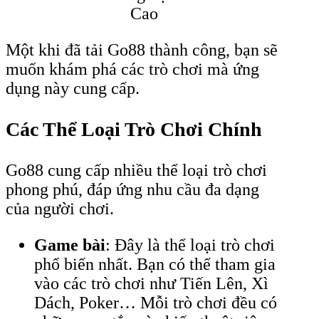
Một khi đã tải Go88 thành công, bạn sẽ
muốn khám phá các trò chơi mà ứng
dụng này cung cấp.
Các Thể Loại Trò Chơi Chính
Go88 cung cấp nhiều thể loại trò chơi
phong phú, đáp ứng nhu cầu đa dạng
của người chơi.
Game bài
: Đây là thể loại trò chơi
phổ biến nhất. Bạn có thể tham gia
vào các trò chơi như Tiến Lên, Xì
Dách, Poker… Mỗi trò chơi đều có