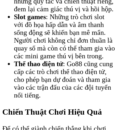
những quy tắc và chiến thuật riêng,
đem lại cảm giác thú vị và hồi hộp.
Slot games
: Những trò chơi slot
với đồ họa hấp dẫn và âm thanh
sống động sẽ khiến bạn mê mẩn.
Người chơi không chỉ đơn thuần là
quay số mà còn có thể tham gia vào
các mini game thú vị bên trong.
Thể thao điện tử
: Go88 cũng cung
cấp các trò chơi thể thao điện tử,
cho phép bạn dự đoán và tham gia
vào các trận đấu của các đội tuyển
nổi tiếng.
Chiến Thuật Chơi Hiệu Quả
Để có thể giành chiến thắng khi chơi