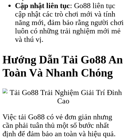
Cập nhật liên tục
: Go88 liên tục
cập nhật các trò chơi mới và tính
năng mới, đảm bảo rằng người chơi
luôn có những trải nghiệm mới mẻ
và thú vị.
Hướng Dẫn
Tải Go88
An
Toàn Và Nhanh Chóng
Việc tải Go88 có vẻ đơn giản nhưng
cần phải tuân thủ một số bước nhất
định để đảm bảo an toàn và hiệu quả.