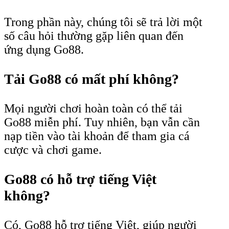
Trong phần này, chúng tôi sẽ trả lời một
số câu hỏi thường gặp liên quan đến
ứng dụng Go88.
Tải Go88
có mất phí không?
Mọi người chơi hoàn toàn có thể tải
Go88 miễn phí. Tuy nhiên, bạn vẫn cần
nạp tiền vào tài khoản để tham gia cá
cược và chơi game.
Go88 có hỗ trợ tiếng Việt
không?
Có, Go88 hỗ trợ tiếng Việt, giúp người