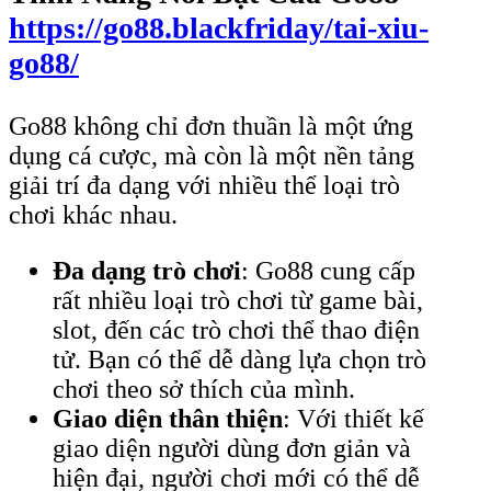
https://go88.blackfriday/tai-xiu-
go88/
Go88 không chỉ đơn thuần là một ứng
dụng cá cược, mà còn là một nền tảng
giải trí đa dạng với nhiều thể loại trò
chơi khác nhau.
Đa dạng trò chơi
: Go88 cung cấp
rất nhiều loại trò chơi từ game bài,
slot, đến các trò chơi thể thao điện
tử. Bạn có thể dễ dàng lựa chọn trò
chơi theo sở thích của mình.
Giao diện thân thiện
: Với thiết kế
giao diện người dùng đơn giản và
hiện đại, người chơi mới có thể dễ