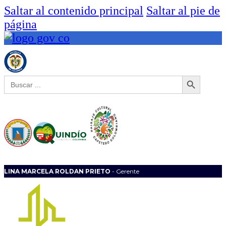
Saltar al contenido principal
Saltar al pie de
página
Botón de búsqueda
Buscar:
LINA MARCELA ROLDAN PRIETO
- Gerente