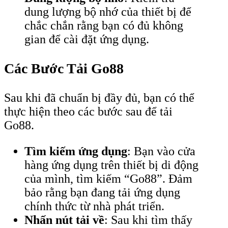
dung lượng bộ nhớ của thiết bị để
chắc chắn rằng bạn có đủ không
gian để cài đặt ứng dụng.
Các Bước
Tải Go88
Sau khi đã chuẩn bị đầy đủ, bạn có thể
thực hiện theo các bước sau để tải
Go88.
Tìm kiếm ứng dụng
: Bạn vào cửa
hàng ứng dụng trên thiết bị di động
của mình, tìm kiếm “Go88”. Đảm
bảo rằng bạn đang tải ứng dụng
chính thức từ nhà phát triển.
Nhấn nút tải về
: Sau khi tìm thấy