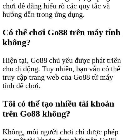
chơi dễ dàng hiểu rõ các quy tắc và
hướng dẫn trong ứng dụng.
Có thể chơi Go88 trên máy tính
không?
Hiện tại, Go88 chủ yếu được phát triển
cho di động. Tuy nhiên, bạn vẫn có thể
truy cập trang web của Go88 từ máy
tính để chơi.
Tôi có thể tạo nhiều tài khoản
trên Go88 không?
Không, mỗi người chơi chỉ được phép