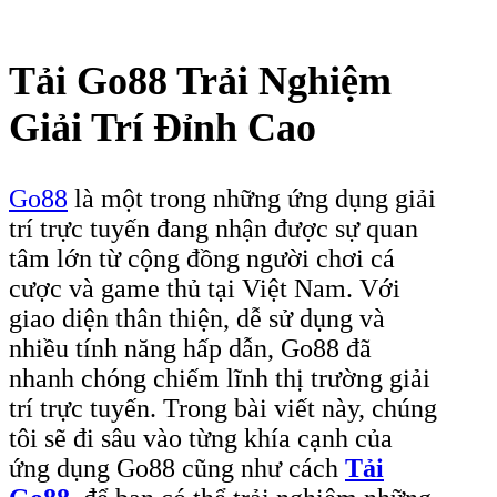
Tải Go88 Trải Nghiệm
Giải Trí Đỉnh Cao
Go88
là một trong những ứng dụng giải
trí trực tuyến đang nhận được sự quan
tâm lớn từ cộng đồng người chơi cá
cược và game thủ tại Việt Nam. Với
giao diện thân thiện, dễ sử dụng và
nhiều tính năng hấp dẫn, Go88 đã
nhanh chóng chiếm lĩnh thị trường giải
trí trực tuyến. Trong bài viết này, chúng
tôi sẽ đi sâu vào từng khía cạnh của
ứng dụng Go88 cũng như cách
Tải