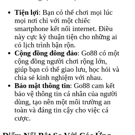
Tiện lợi
: Bạn có thể chơi mọi lúc
mọi nơi chỉ với một chiếc
smartphone kết nối internet. Điều
này cực kỳ thuận tiện cho những ai
có lịch trình bận rộn.
Cộng đồng đông đảo
: Go88 có một
cộng đồng người chơi rộng lớn,
giúp bạn có thể giao lưu, học hỏi và
chia sẻ kinh nghiệm với nhau.
Bảo mật thông tin
: Go88 cam kết
bảo vệ thông tin cá nhân của người
dùng, tạo nên một môi trường an
toàn và đáng tin cậy cho việc cá
cược.