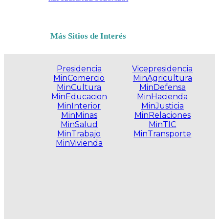
Más Sitios de Interés
Presidencia
Vicepresidencia
MinComercio
MinAgricultura
MinCultura
MinDefensa
MinEducacion
MinHacienda
MinInterior
MinJusticia
MinMinas
MinRelaciones
MinSalud
MinTIC
MinTrabajo
MinTransporte
MinVivienda
.