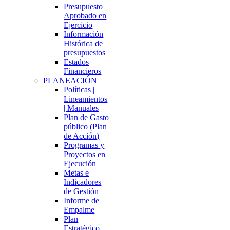
Presupuesto
Aprobado en
Ejercicio
Información
Histórica de
presupuestos
Estados
Financieros
PLANEACIÓN
Políticas |
Lineamientos
| Manuales
Plan de Gasto
público (Plan
de Acción)
Programas y
Proyectos en
Ejecución
Metas e
Indicadores
de Gestión
Informe de
Empalme
Plan
Estratégico