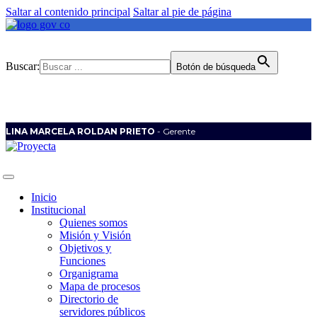
Saltar al contenido principal
Saltar al pie de página
Buscar:
Botón de búsqueda
LINA MARCELA ROLDAN PRIETO
- Gerente
Inicio
Institucional
Quienes somos
Misión y Visión
Objetivos y
Funciones
Organigrama
Mapa de procesos
Directorio de
servidores públicos