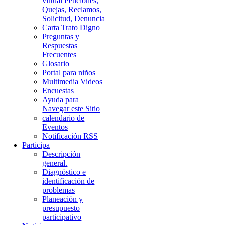
virtual Peticiones,
Quejas, Reclamos,
Solicitud, Denuncia
Carta Trato Digno
Preguntas y
Respuestas
Frecuentes
Glosario
Portal para niños
Multimedia Videos
Encuestas
Ayuda para
Navegar este Sitio
calendario de
Eventos
Notificación RSS
Participa
Descripción
general.
Diagnóstico e
identificación de
problemas
Planeación y
presupuesto
participativo