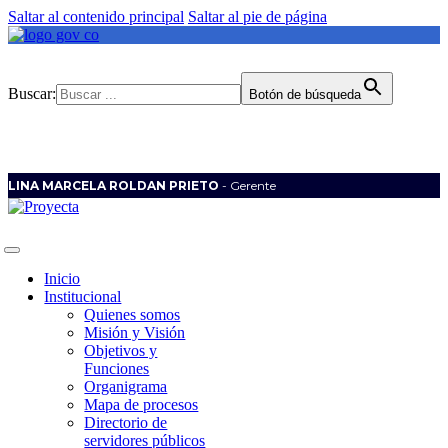
Saltar al contenido principal
Saltar al pie de página
Buscar:
Botón de búsqueda
LINA MARCELA ROLDAN PRIETO
- Gerente
Inicio
Institucional
Quienes somos
Misión y Visión
Objetivos y
Funciones
Organigrama
Mapa de procesos
Directorio de
servidores públicos