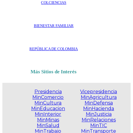
COLCIENCIAS
BIENESTAR FAMILIAR
REPÚBLICA DE COLOMBIA
Más Sitios de Interés
Presidencia
Vicepresidencia
MinComercio
MinAgricultura
MinCultura
MinDefensa
MinEducacion
MinHacienda
MinInterior
MinJusticia
MinMinas
MinRelaciones
MinSalud
MinTIC
MinTrabajo
MinTransporte