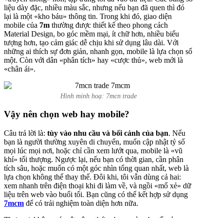
liệu dày đặc, nhiều màu sắc, nhưng nếu bạn đã quen thì đó
lại là một «kho báu» thông tin. Trong khi đó, giao diện
mobile của
7m
thường được thiết kế theo phong cách
Material Design, bo góc mềm mại, ít chữ hơn, nhiều biểu
tượng hơn, tạo cảm giác dễ chịu khi sử dụng lâu dài. Với
những ai thích sự đơn giản, nhanh gọn, mobile là lựa chọn số
một. Còn với dân «phân tích» hay «cược thủ», web mới là
«chân ái».
Hình minh hoạ: 7mcn trade
Vậy nên chọn web hay mobile?
Câu trả lời là:
tùy vào nhu cầu và bối cảnh của bạn
. Nếu
bạn là người thường xuyên di chuyển, muốn cập nhật tỷ số
mọi lúc mọi nơi, hoặc chỉ cần xem lướt qua, mobile là «vũ
khí» tối thượng. Ngược lại, nếu bạn có thời gian, cần phân
tích sâu, hoặc muốn có một góc nhìn tổng quan nhất, web là
lựa chọn không thể thay thế. Đôi khi, tôi vẫn dùng cả hai:
xem nhanh trên điện thoại khi đi làm về, và ngồi «mổ xẻ» dữ
liệu trên web vào buổi tối. Bạn cũng có thể kết hợp sử dụng
7mcm
để có trải nghiệm toàn diện hơn nữa.