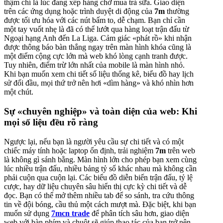
thậm chí là lúc đang xếp hàng chờ mua trà sữa. Giao diện
trên các ứng dụng hoặc trình duyệt di động của
7m
thường
được tối ưu hóa với các nút bấm to, dễ chạm. Bạn chỉ cần
một tay vuốt nhẹ là đã có thể lướt qua hàng loạt trận đấu từ
Ngoại hạng Anh đến La Liga. Cảm giác «phát rồ» khi nhận
được thông báo bàn thắng ngay trên màn hình khóa cũng là
một điểm cộng cực lớn mà web khó lòng cạnh tranh được.
Tuy nhiên, điểm trừ lớn nhất của mobile là màn hình nhỏ.
Khi bạn muốn xem chi tiết số liệu thống kê, biểu đồ hay lịch
sử đối đầu, mọi thứ trở nên hơi «dìm hàng» và khó nhìn hơn
một chút.
Sự «chuyên nghiệp» và toàn diện của web: Khi
mọi số liệu đều rõ ràng
Ngược lại, nếu bạn là người yêu cầu sự chi tiết và có một
chiếc máy tính hoặc laptop ổn định, trải nghiệm
7m
trên web
là không gì sánh bằng. Màn hình lớn cho phép bạn xem cùng
lúc nhiều trận đấu, nhiều bảng tỷ số khác nhau mà không cần
phải cuộn qua cuộn lại. Các biểu đồ diễn biến trận đấu, tỷ lệ
cược, hay dữ liệu chuyên sâu hiển thị cực kỳ chi tiết và dễ
đọc. Bạn có thể mở thêm nhiều tab để so sánh, tra cứu thông
tin về đội bóng, cầu thủ một cách mượt mà. Đặc biệt, khi bạn
muốn sử dụng
7mcn trade
để phân tích sâu hơn, giao diện
web với bàn phím và chuột sẽ giúp thao tác của bạn trở nên