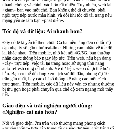
nhanh chóng và chính xác hơn rất nhiều. Tuy nhiên, web lại
«giam» bạn vào một chỗ. Bạn không thể di chuyển, phải
ngồi trực tiếp trước màn hình, và đôi khi tốc độ tải trang nếu
mạng yếu sẽ làm bạn «phát điên».
Tốc độ và dữ liệu: Ai nhanh hơn?
Đây có lẽ là yếu tố then chốt. Cả hai nền tảng đều có tốc độ
cập nhật tỷ số gần như real-time. Nhưng cảm nhận về tốc độ
lại khác nhau. Trên mobile, nhờ kết nối 4G/5G, bạn thường
nhận được thông báo ngay lập tức. Trên web, nếu bạn đang
«cày» trực tiếp, việc tải lại trang hoặc sử dụng tính năng
auto-refresh cũng rất nhanh. Về dữ liệu, web có lợi thế hơn
hẳn. Bạn có thể dễ dàng xem lịch sử đối đầu, phong độ 10
trận gần nhất, hay các chỉ số thống kê nâng cao một cách
trực quan. Trên mobile, các dữ liệu này vẫn có nhưng thường
bị thu gọn hoặc phải chuyển qua chế độ xem ngang mới thấy
hết.
Giao diện và trải nghiệm người dùng:
«Nghiện» cái nào hơn?
Nói về giao diện,
7m
trên web thường mang phong cách
«truyền thống» hơn, tập trung tối đa vào dữ liệu. Các bảng số