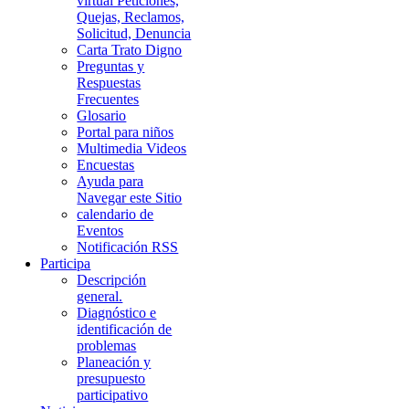
virtual Peticiones,
Quejas, Reclamos,
Solicitud, Denuncia
Carta Trato Digno
Preguntas y
Respuestas
Frecuentes
Glosario
Portal para niños
Multimedia Videos
Encuestas
Ayuda para
Navegar este Sitio
calendario de
Eventos
Notificación RSS
Participa
Descripción
general.
Diagnóstico e
identificación de
problemas
Planeación y
presupuesto
participativo