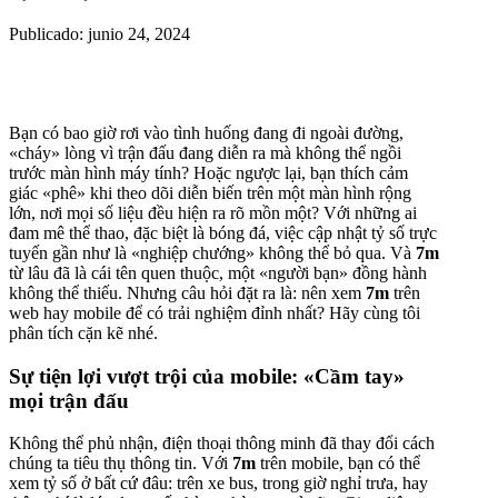
Publicado: junio 24, 2024
Bạn có bao giờ rơi vào tình huống đang đi ngoài đường,
«cháy» lòng vì trận đấu đang diễn ra mà không thể ngồi
trước màn hình máy tính? Hoặc ngược lại, bạn thích cảm
giác «phê» khi theo dõi diễn biến trên một màn hình rộng
lớn, nơi mọi số liệu đều hiện ra rõ mồn một? Với những ai
đam mê thể thao, đặc biệt là bóng đá, việc cập nhật tỷ số trực
tuyến gần như là «nghiệp chướng» không thể bỏ qua. Và
7m
từ lâu đã là cái tên quen thuộc, một «người bạn» đồng hành
không thể thiếu. Nhưng câu hỏi đặt ra là: nên xem
7m
trên
web hay mobile để có trải nghiệm đỉnh nhất? Hãy cùng tôi
phân tích cặn kẽ nhé.
Sự tiện lợi vượt trội của mobile: «Cầm tay»
mọi trận đấu
Không thể phủ nhận, điện thoại thông minh đã thay đổi cách
chúng ta tiêu thụ thông tin. Với
7m
trên mobile, bạn có thể
xem tỷ số ở bất cứ đâu: trên xe bus, trong giờ nghỉ trưa, hay