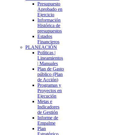
Presupuesto
Aprobado en
Ejercicio
Información
Histórica de
presupuestos
Estados
Financieros
PLANEACIÓN
Políticas |
Lineamientos
| Manuales
Plan de Gasto
público (Plan
de Acción)
Programas y
Proyectos en
Ejecución
Metas e
Indicadores
de Gestión
Informe de
Empalme
Plan
Estratégico