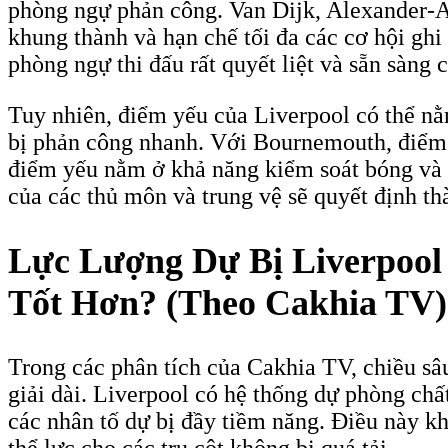
phòng ngự phản công. Van Dijk, Alexander-Ar
khung thành và hạn chế tối đa các cơ hội gh
phòng ngự thi đấu rất quyết liệt và sẵn sàng 
Tuy nhiên, điểm yếu của Liverpool có thể nằ
bị phản công nhanh. Với Bournemouth, điểm 
điểm yếu nằm ở khả năng kiểm soát bóng và đ
của các thủ môn và trung vệ sẽ quyết định thà
Lực Lượng Dự Bị Liverpool
Tốt Hơn? (Theo Cakhia TV)
Trong các phân tích của Cakhia TV, chiều sâu
giải dài. Liverpool có hệ thống dự phòng ch
các nhân tố dự bị đầy tiềm năng. Điều này k
thể lực cho các trụ cột không bị quá tải.