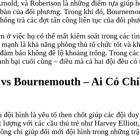
nold, và Robertson là những điểm tựa giúp họ
i bàn của đối phương. Trong khi đó, Bournemo
chống trả các đợt tấn công liên tục của đối ph
m ở việc họ có thể mất kiểm soát trong các tì
mạnh là khả năng phòng thủ tổ chức tốt và k
ảm bảo không để lộ khoảng trống. Trong các t
nh bại cuối cùng – điều mà cả hai đội đều có t
 vs Bournemouth – Ai Có Chi
 đội hình là yếu tố then chốt giúp các đội duy
ất lượng với các cầu thủ trẻ như Harvey Ellio
hông chỉ giúp đổi mới đội hình trong những t