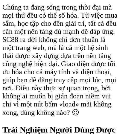
Chúng ta đang sống trong thời đại mà
mọi thứ đều có thể số hóa. Từ việc mua
sắm, học tập cho đến giải trí, tất cả đều
cần một nền tảng đủ mạnh để đáp ứng.
SC88 ra đời không chỉ đơn thuần là
một trang web, mà là cả một hệ sinh
thái được xây dựng dựa trên nền tảng
công nghệ hiện đại. Giao diện được tối
ưu hóa cho cả máy tính và điện thoại,
giúp bạn dễ dàng truy cập mọi lúc, mọi
nơi. Điều này thực sự quan trọng, bởi
không ai muốn bị gián đoạn niềm vui
chỉ vì một nút bấm «load» mãi không
xong, đúng không nào? 😉
Trải Nghiệm Người Dùng Được