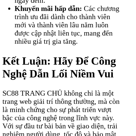
ngày đêm.
Khuyến mãi hấp dẫn:
Các chương
trình ưu đãi dành cho thành viên
mới và thành viên lâu năm luôn
được cập nhật liên tục, mang đến
nhiều giá trị gia tăng.
Kết Luận: Hãy Để Công
Nghệ Dẫn Lối Niềm Vui
SC88 TRANG CHỦ không chỉ là một
trang web giải trí thông thường, mà còn
là minh chứng cho sự phát triển vượt
bậc của công nghệ trong lĩnh vực này.
Với sự đầu tư bài bản về giao diện, trải
nghiệm người dùng, tốc độ và bảo mật,