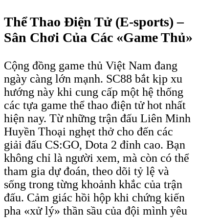
Thể Thao Điện Tử (E-sports) –
Sân Chơi Của Các «Game Thủ»
Cộng đồng game thủ Việt Nam đang
ngày càng lớn mạnh. SC88 bắt kịp xu
hướng này khi cung cấp một hệ thống
các tựa game thể thao điện tử hot nhất
hiện nay. Từ những trận đấu Liên Minh
Huyền Thoại nghẹt thở cho đến các
giải đấu CS:GO, Dota 2 đỉnh cao. Bạn
không chỉ là người xem, mà còn có thể
tham gia dự đoán, theo dõi tỷ lệ và
sống trong từng khoảnh khắc của trận
đấu. Cảm giác hồi hộp khi chứng kiến
pha «xử lý» thần sầu của đội mình yêu