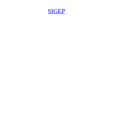
SIGEP