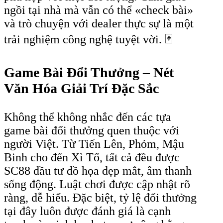
ngồi tại nhà mà vẫn có thể «check bài»
và trò chuyện với dealer thực sự là một
trải nghiệm công nghệ tuyệt vời. 🃏
Game Bài Đổi Thưởng – Nét
Văn Hóa Giải Trí Đặc Sắc
Không thể không nhắc đến các tựa
game bài đổi thưởng quen thuộc với
người Việt. Từ Tiến Lên, Phỏm, Mậu
Binh cho đến Xì Tố, tất cả đều được
SC88 đầu tư đồ họa đẹp mắt, âm thanh
sống động. Luật chơi được cập nhật rõ
ràng, dễ hiểu. Đặc biệt, tỷ lệ đổi thưởng
tại đây luôn được đánh giá là cạnh