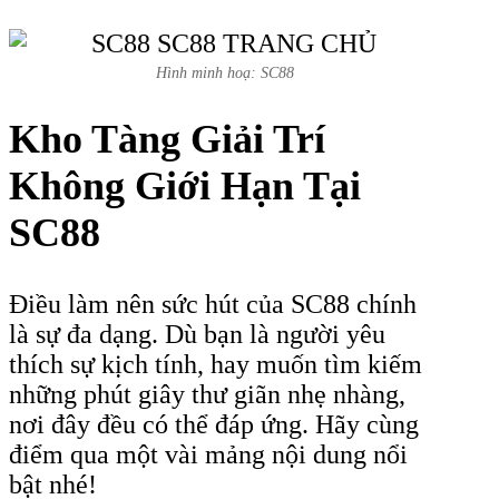
Hình minh hoạ: SC88
Kho Tàng Giải Trí
Không Giới Hạn Tại
SC88
Điều làm nên sức hút của SC88 chính
là sự đa dạng. Dù bạn là người yêu
thích sự kịch tính, hay muốn tìm kiếm
những phút giây thư giãn nhẹ nhàng,
nơi đây đều có thể đáp ứng. Hãy cùng
điểm qua một vài mảng nội dung nổi
bật nhé!