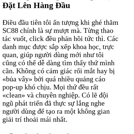
Đặt Lên Hàng Đầu
Điều đầu tiên tôi ấn tượng khi ghé thăm
SC88 chính là sự mượt mà. Từng thao
tác vuốt, click đều phản hồi tức thì. Các
danh mục được sắp xếp khoa học, trực
quan, giúp người dùng mới như tôi
cũng có thể dễ dàng tìm thấy thứ mình
cần. Không có cảm giác rối mắt hay bị
«bủa vây» bởi quá nhiều quảng cáo
pop-up khó chịu. Mọi thứ đều rất
«clean» và chuyên nghiệp. Có lẽ đội
ngũ phát triển đã thực sự lắng nghe
người dùng để tạo ra một không gian
giải trí thoải mái nhất.