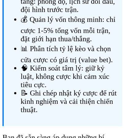
tảng: phong độ, lịch sử đối đầu,
đội hình trước trận.
💰 Quản lý vốn thông minh: chỉ
cược 1-5% tổng vốn mỗi trận,
đặt giới hạn thua/thắng.
📊 Phân tích tỷ lệ kèo và chọn
cửa cược có giá trị (value bet).
🧠 Kiểm soát tâm lý: giữ kỷ
luật, không cược khi cảm xúc
tiêu cực.
📝 Ghi chép nhật ký cược để rút
kinh nghiệm và cải thiện chiến
thuật.
Bạn đã sẵn sàng áp dụng những bí