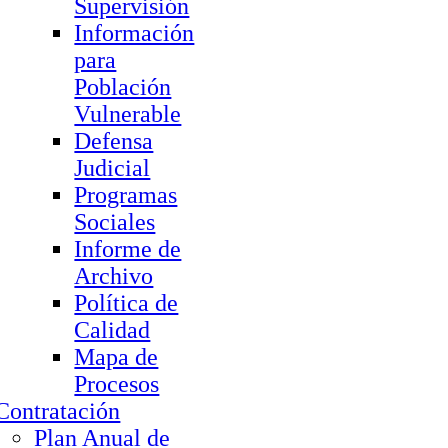
Supervisión
Información
para
Población
Vulnerable
Defensa
Judicial
Programas
Sociales
Informe de
Archivo
Política de
Calidad
Mapa de
Procesos
Contratación
Plan Anual de