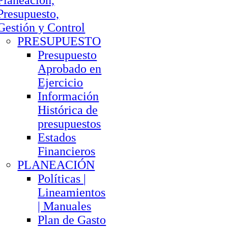
Planeación,
Presupuesto,
Gestión y Control
PRESUPUESTO
Presupuesto
Aprobado en
Ejercicio
Información
Histórica de
presupuestos
Estados
Financieros
PLANEACIÓN
Políticas |
Lineamientos
| Manuales
Plan de Gasto