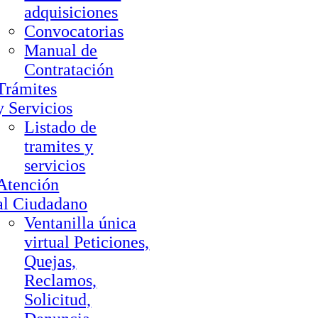
adquisiciones
Convocatorias
Manual de
Contratación
Trámites
y Servicios
Listado de
tramites y
servicios
Atención
al Ciudadano
Ventanilla única
virtual Peticiones,
Quejas,
Reclamos,
Solicitud,