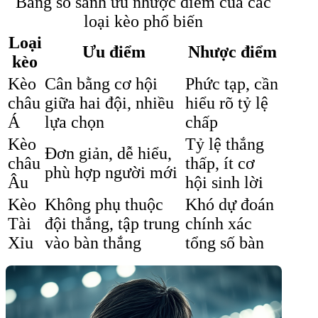
Bảng so sánh ưu nhược điểm của các
loại kèo phổ biến
Loại
Ưu điểm
Nhược điểm
kèo
Kèo
Cân bằng cơ hội
Phức tạp, cần
châu
giữa hai đội, nhiều
hiểu rõ tỷ lệ
Á
lựa chọn
chấp
Kèo
Tỷ lệ thắng
Đơn giản, dễ hiểu,
châu
thấp, ít cơ
phù hợp người mới
Âu
hội sinh lời
Kèo
Không phụ thuộc
Khó dự đoán
Tài
đội thắng, tập trung
chính xác
Xỉu
vào bàn thắng
tổng số bàn