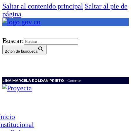
Saltar al contenido principal
Saltar al pie de
página
Buscar:
Botón de búsqueda
LINA MARCELA ROLDAN PRIETO
- Gerente
Inicio
Institucional