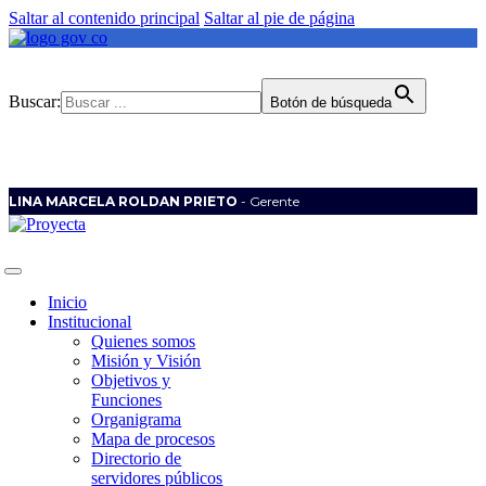
Saltar al contenido principal
Saltar al pie de página
Buscar:
Botón de búsqueda
LINA MARCELA ROLDAN PRIETO
- Gerente
Inicio
Institucional
Quienes somos
Misión y Visión
Objetivos y
Funciones
Organigrama
Mapa de procesos
Directorio de
servidores públicos