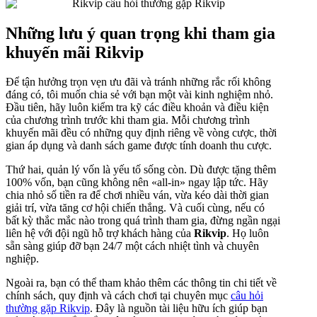
Những lưu ý quan trọng khi tham gia
khuyến mãi Rikvip
Để tận hưởng trọn vẹn ưu đãi và tránh những rắc rối không
đáng có, tôi muốn chia sẻ với bạn một vài kinh nghiệm nhỏ.
Đầu tiên, hãy luôn kiểm tra kỹ các điều khoản và điều kiện
của chương trình trước khi tham gia. Mỗi chương trình
khuyến mãi đều có những quy định riêng về vòng cược, thời
gian áp dụng và danh sách game được tính doanh thu cược.
Thứ hai, quản lý vốn là yếu tố sống còn. Dù được tặng thêm
100% vốn, bạn cũng không nên «all-in» ngay lập tức. Hãy
chia nhỏ số tiền ra để chơi nhiều ván, vừa kéo dài thời gian
giải trí, vừa tăng cơ hội chiến thắng. Và cuối cùng, nếu có
bất kỳ thắc mắc nào trong quá trình tham gia, đừng ngần ngại
liên hệ với đội ngũ hỗ trợ khách hàng của
Rikvip
. Họ luôn
sẵn sàng giúp đỡ bạn 24/7 một cách nhiệt tình và chuyên
nghiệp.
Ngoài ra, bạn có thể tham khảo thêm các thông tin chi tiết về
chính sách, quy định và cách chơi tại chuyên mục
câu hỏi
thường gặp Rikvip
. Đây là nguồn tài liệu hữu ích giúp bạn