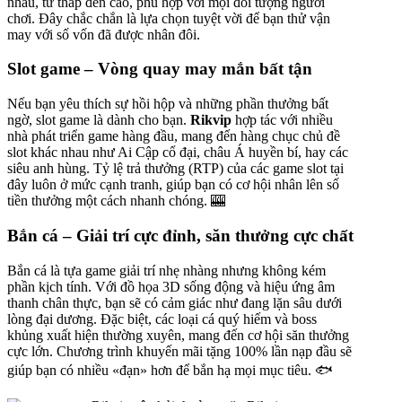
nhau, từ thấp đến cao, phù hợp với mọi đối tượng người
chơi. Đây chắc chắn là lựa chọn tuyệt vời để bạn thử vận
may với số vốn đã được nhân đôi.
Slot game – Vòng quay may mắn bất tận
Nếu bạn yêu thích sự hồi hộp và những phần thưởng bất
ngờ, slot game là dành cho bạn.
Rikvip
hợp tác với nhiều
nhà phát triển game hàng đầu, mang đến hàng chục chủ đề
slot khác nhau như Ai Cập cổ đại, châu Á huyền bí, hay các
siêu anh hùng. Tỷ lệ trả thưởng (RTP) của các game slot tại
đây luôn ở mức cạnh tranh, giúp bạn có cơ hội nhân lên số
tiền thưởng một cách nhanh chóng. 🎰
Bắn cá – Giải trí cực đỉnh, săn thưởng cực chất
Bắn cá là tựa game giải trí nhẹ nhàng nhưng không kém
phần kịch tính. Với đồ họa 3D sống động và hiệu ứng âm
thanh chân thực, bạn sẽ có cảm giác như đang lặn sâu dưới
lòng đại dương. Đặc biệt, các loại cá quý hiếm và boss
khủng xuất hiện thường xuyên, mang đến cơ hội săn thưởng
cực lớn. Chương trình khuyến mãi tặng 100% lần nạp đầu sẽ
giúp bạn có nhiều «đạn» hơn để bắn hạ mọi mục tiêu. 🐟