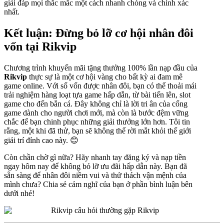
giải đáp mọi thắc mắc một cách nhanh chóng và chính xác
nhất.
Kết luận: Đừng bỏ lỡ cơ hội nhân đôi
vốn tại Rikvip
Chương trình khuyến mãi tặng thưởng 100% lần nạp đầu của
Rikvip
thực sự là một cơ hội vàng cho bất kỳ ai đam mê
game online. Với số vốn được nhân đôi, bạn có thể thoải mái
trải nghiệm hàng loạt tựa game hấp dẫn, từ bài tiến lên, slot
game cho đến bắn cá. Đây không chỉ là lời tri ân của cổng
game dành cho người chơi mới, mà còn là bước đệm vững
chắc để bạn chinh phục những giải thưởng lớn hơn. Tôi tin
rằng, một khi đã thử, bạn sẽ không thể rời mắt khỏi thế giới
giải trí đỉnh cao này. 😊
Còn chần chờ gì nữa? Hãy nhanh tay đăng ký và nạp tiền
ngay hôm nay để không bỏ lỡ ưu đãi hấp dẫn này. Bạn đã
sẵn sàng để nhân đôi niềm vui và thử thách vận mệnh của
mình chưa? Chia sẻ cảm nghĩ của bạn ở phần bình luận bên
dưới nhé!