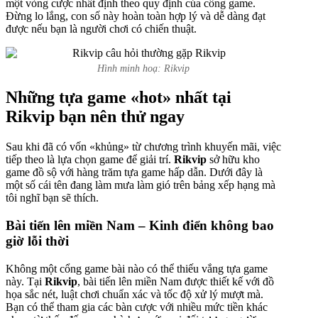
một vòng cược nhất định theo quy định của cổng game.
Đừng lo lắng, con số này hoàn toàn hợp lý và dễ dàng đạt
được nếu bạn là người chơi có chiến thuật.
Hình minh hoạ: Rikvip
Những tựa game «hot» nhất tại
Rikvip bạn nên thử ngay
Sau khi đã có vốn «khủng» từ chương trình khuyến mãi, việc
tiếp theo là lựa chọn game để giải trí.
Rikvip
sở hữu kho
game đồ sộ với hàng trăm tựa game hấp dẫn. Dưới đây là
một số cái tên đang làm mưa làm gió trên bảng xếp hạng mà
tôi nghĩ bạn sẽ thích.
Bài tiến lên miền Nam – Kinh điển không bao
giờ lỗi thời
Không một cổng game bài nào có thể thiếu vắng tựa game
này. Tại
Rikvip
, bài tiến lên miền Nam được thiết kế với đồ
họa sắc nét, luật chơi chuẩn xác và tốc độ xử lý mượt mà.
Bạn có thể tham gia các bàn cược với nhiều mức tiền khác