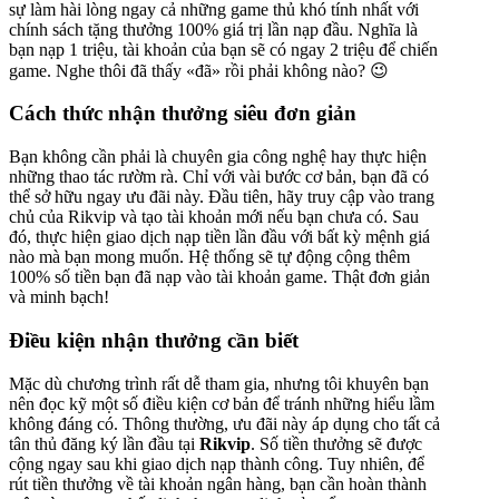
sự làm hài lòng ngay cả những game thủ khó tính nhất với
chính sách tặng thưởng 100% giá trị lần nạp đầu. Nghĩa là
bạn nạp 1 triệu, tài khoản của bạn sẽ có ngay 2 triệu để chiến
game. Nghe thôi đã thấy «đã» rồi phải không nào? 😉
Cách thức nhận thưởng siêu đơn giản
Bạn không cần phải là chuyên gia công nghệ hay thực hiện
những thao tác rườm rà. Chỉ với vài bước cơ bản, bạn đã có
thể sở hữu ngay ưu đãi này. Đầu tiên, hãy truy cập vào trang
chủ của Rikvip và tạo tài khoản mới nếu bạn chưa có. Sau
đó, thực hiện giao dịch nạp tiền lần đầu với bất kỳ mệnh giá
nào mà bạn mong muốn. Hệ thống sẽ tự động cộng thêm
100% số tiền bạn đã nạp vào tài khoản game. Thật đơn giản
và minh bạch!
Điều kiện nhận thưởng cần biết
Mặc dù chương trình rất dễ tham gia, nhưng tôi khuyên bạn
nên đọc kỹ một số điều kiện cơ bản để tránh những hiểu lầm
không đáng có. Thông thường, ưu đãi này áp dụng cho tất cả
tân thủ đăng ký lần đầu tại
Rikvip
. Số tiền thưởng sẽ được
cộng ngay sau khi giao dịch nạp thành công. Tuy nhiên, để
rút tiền thưởng về tài khoản ngân hàng, bạn cần hoàn thành