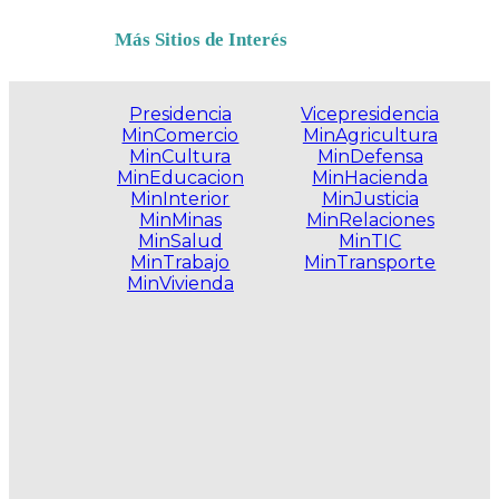
Más Sitios de Interés
Presidencia
Vicepresidencia
MinComercio
MinAgricultura
MinCultura
MinDefensa
MinEducacion
MinHacienda
MinInterior
MinJusticia
MinMinas
MinRelaciones
MinSalud
MinTIC
MinTrabajo
MinTransporte
MinVivienda
.