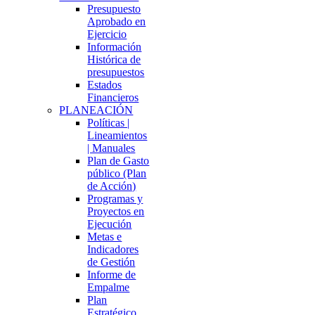
Presupuesto
Aprobado en
Ejercicio
Información
Histórica de
presupuestos
Estados
Financieros
PLANEACIÓN
Políticas |
Lineamientos
| Manuales
Plan de Gasto
público (Plan
de Acción)
Programas y
Proyectos en
Ejecución
Metas e
Indicadores
de Gestión
Informe de
Empalme
Plan
Estratégico