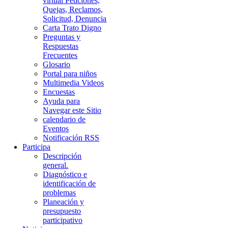
virtual Peticiones,
Quejas, Reclamos,
Solicitud, Denuncia
Carta Trato Digno
Preguntas y
Respuestas
Frecuentes
Glosario
Portal para niños
Multimedia Videos
Encuestas
Ayuda para
Navegar este Sitio
calendario de
Eventos
Notificación RSS
Participa
Descripción
general.
Diagnóstico e
identificación de
problemas
Planeación y
presupuesto
participativo