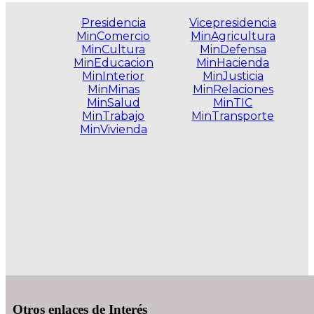
Presidencia
Vicepresidencia
MinComercio
MinAgricultura
MinCultura
MinDefensa
MinEducacion
MinHacienda
MinInterior
MinJusticia
MinMinas
MinRelaciones
MinSalud
MinTIC
MinTrabajo
MinTransporte
MinVivienda
.
Otros enlaces de Interés