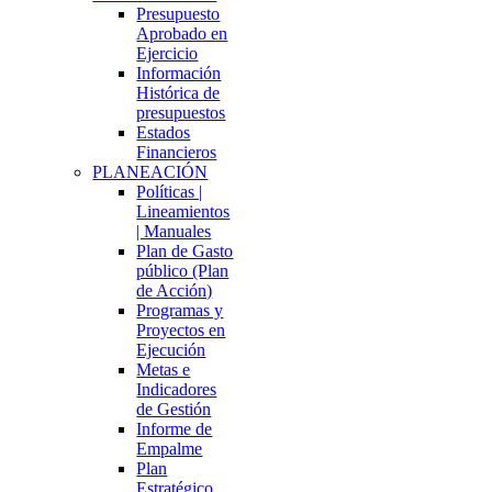
Presupuesto
Aprobado en
Ejercicio
Información
Histórica de
presupuestos
Estados
Financieros
PLANEACIÓN
Políticas |
Lineamientos
| Manuales
Plan de Gasto
público (Plan
de Acción)
Programas y
Proyectos en
Ejecución
Metas e
Indicadores
de Gestión
Informe de
Empalme
Plan
Estratégico