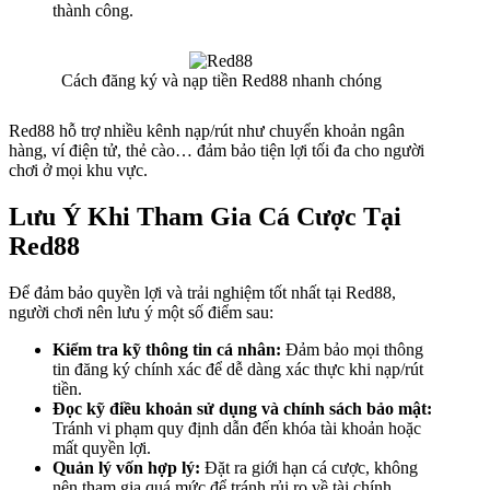
thành công.
Cách đăng ký và nạp tiền Red88 nhanh chóng
Red88 hỗ trợ nhiều kênh nạp/rút như chuyển khoản ngân
hàng, ví điện tử, thẻ cào… đảm bảo tiện lợi tối đa cho người
chơi ở mọi khu vực.
Lưu Ý Khi Tham Gia Cá Cược Tại
Red88
Để đảm bảo quyền lợi và trải nghiệm tốt nhất tại Red88,
người chơi nên lưu ý một số điểm sau:
Kiểm tra kỹ thông tin cá nhân:
Đảm bảo mọi thông
tin đăng ký chính xác để dễ dàng xác thực khi nạp/rút
tiền.
Đọc kỹ điều khoản sử dụng và chính sách bảo mật:
Tránh vi phạm quy định dẫn đến khóa tài khoản hoặc
mất quyền lợi.
Quản lý vốn hợp lý:
Đặt ra giới hạn cá cược, không
nên tham gia quá mức để tránh rủi ro về tài chính.