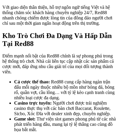
Với giao diện thân thiện, hỗ trợ ngôn ngữ tiếng Việt và hệ
thống chăm sóc khách hàng chuyên nghiệp 24/7, Red88
nhanh chóng chiếm được lòng tin của đông đảo người chơi
chỉ sau một thời gian ngắn hoạt động trên thị trường.
Kho Trò Chơi Đa Dạng Và Hấp Dẫn
Tại Red88
Điểm mạnh nổi bật của Red88 chính là sự phong phú trong
hệ thống trò chơi. Nhà cái liên tục cập nhật các sản phẩm cá
cược mới, đáp ứng nhu cầu giải trí của mọi đối tượng thành
viên.
Cá cược thể thao:
Red88 cung cấp hàng ngàn trận
đấu mỗi ngày thuộc nhiều bộ môn như bóng đá, bóng
rổ, quần vợt, cầu lông… với tỷ lệ kèo cạnh tranh cùng
nhiều loại cược đa dạng.
Casino trực tuyến:
Người chơi được trải nghiệm
casino thực thụ với các bàn chơi Baccarat, Roulette,
Sicbo, Xóc Đĩa với dealer xinh đẹp, chuyên nghiệp.
Game slot:
Thư viện slot games phong phú từ các nhà
phát triển hàng đầu, mang lại tỷ lệ thắng cao cùng đồ
họa bắt mắt.