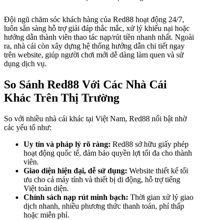
Đội ngũ chăm sóc khách hàng của Red88 hoạt động 24/7,
luôn sẵn sàng hỗ trợ giải đáp thắc mắc, xử lý khiếu nại hoặc
hướng dẫn thành viên thao tác nạp/rút tiền nhanh nhất. Ngoài
ra, nhà cái còn xây dựng hệ thống hướng dẫn chi tiết ngay
trên website, giúp người chơi mới dễ dàng làm quen và sử
dụng dịch vụ.
So Sánh Red88 Với Các Nhà Cái
Khác Trên Thị Trường
So với nhiều nhà cái khác tại Việt Nam, Red88 nổi bật nhờ
các yếu tố như:
Uy tín và pháp lý rõ ràng:
Red88 sở hữu giấy phép
hoạt động quốc tế, đảm bảo quyền lợi tối đa cho thành
viên.
Giao diện hiện đại, dễ sử dụng:
Website thiết kế tối
ưu cho cả máy tính và thiết bị di động, hỗ trợ tiếng
Việt toàn diện.
Chính sách nạp rút minh bạch:
Thời gian xử lý giao
dịch nhanh, nhiều phương thức thanh toán, phí thấp
hoặc miễn phí.