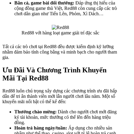
Bắn cá, game bài đổi thưởng:
Đáp ứng thị hiếu của
cộng đồng game thủ Việt, Red88 còn cung cấp các trò
chơi dân gian như Tiến Lên, Phỏm, Xì Dách…
Red88 với hàng loạt game giải trí đặc sắc
Tất cả các trò chơi tại Red88 đều được kiểm định kỹ lưỡng
nhằm đảm bảo tính công bằng và minh bạch cho người tham
gia.
Ưu Đãi Và Chương Trình Khuyến
Mãi Tại Red88
Red88 luôn chú trọng xây dựng các chương trình ưu đãi hấp
dẫn để tri ân thành viên mới lẫn người chơi lâu năm. Một số
khuyến mãi nổi bật có thể kể đến:
Thưởng chào mừng:
Dành cho người chơi mới đăng
ký tài khoản, mức thưởng có thể lên đến hàng triệu
đồng.
Hoàn trả hàng ngày/tuần:
Áp dụng cho nhiều sản
phẩm như thể thao, casino, slot với tỷ lệ hoàn trả cạnh