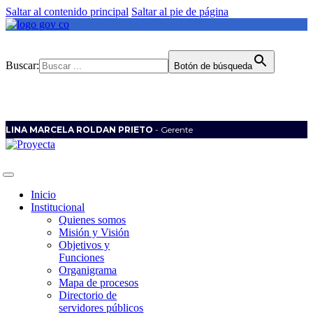
Saltar al contenido principal
Saltar al pie de página
Buscar:
Botón de búsqueda
LINA MARCELA ROLDAN PRIETO
- Gerente
Inicio
Institucional
Quienes somos
Misión y Visión
Objetivos y
Funciones
Organigrama
Mapa de procesos
Directorio de
servidores públicos