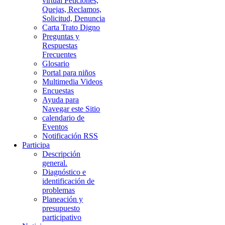
virtual Peticiones,
Quejas, Reclamos,
Solicitud, Denuncia
Carta Trato Digno
Preguntas y
Respuestas
Frecuentes
Glosario
Portal para niños
Multimedia Videos
Encuestas
Ayuda para
Navegar este Sitio
calendario de
Eventos
Notificación RSS
Participa
Descripción
general.
Diagnóstico e
identificación de
problemas
Planeación y
presupuesto
participativo