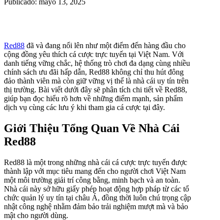
Publicado: mayo 13, 2025
Red88
đã và đang nổi lên như một điểm đến hàng đầu cho
cộng đồng yêu thích cá cược trực tuyến tại Việt Nam. Với
danh tiếng vững chắc, hệ thống trò chơi đa dạng cùng nhiều
chính sách ưu đãi hấp dẫn, Red88 không chỉ thu hút đông
đảo thành viên mà còn giữ vững vị thế là nhà cái uy tín trên
thị trường. Bài viết dưới đây sẽ phân tích chi tiết về Red88,
giúp bạn đọc hiểu rõ hơn về những điểm mạnh, sản phẩm
dịch vụ cùng các lưu ý khi tham gia cá cược tại đây.
Giới Thiệu Tổng Quan Về Nhà Cái
Red88
Red88 là một trong những nhà cái cá cược trực tuyến được
thành lập với mục tiêu mang đến cho người chơi Việt Nam
một môi trường giải trí công bằng, minh bạch và an toàn.
Nhà cái này sở hữu giấy phép hoạt động hợp pháp từ các tổ
chức quản lý uy tín tại châu Á, đồng thời luôn chú trọng cập
nhật công nghệ nhằm đảm bảo trải nghiệm mượt mà và bảo
mật cho người dùng.