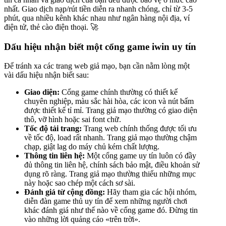
nhất. Giao dịch nạp/rút tiền diễn ra nhanh chóng, chỉ từ 3-5
phút, qua nhiều kênh khác nhau như ngân hàng nội địa, ví
điện tử, thẻ cào điện thoại. 🚀
Dấu hiệu nhận biết một cổng game iwin uy tín
Để tránh xa các trang web giả mạo, bạn cần nằm lòng một
vài dấu hiệu nhận biết sau:
Giao diện:
Cổng game chính thường có thiết kế
chuyên nghiệp, màu sắc hài hòa, các icon và nút bấm
được thiết kế tỉ mỉ. Trang giả mạo thường có giao diện
thô, vỡ hình hoặc sai font chữ.
Tốc độ tải trang:
Trang web chính thống được tối ưu
về tốc độ, load rất nhanh. Trang giả mạo thường chậm
chạp, giật lag do máy chủ kém chất lượng.
Thông tin liên hệ:
Một cổng game uy tín luôn có đầy
đủ thông tin liên hệ, chính sách bảo mật, điều khoản sử
dụng rõ ràng. Trang giả mạo thường thiếu những mục
này hoặc sao chép một cách sơ sài.
Đánh giá từ cộng đồng:
Hãy tham gia các hội nhóm,
diễn đàn game thủ uy tín để xem những người chơi
khác đánh giá như thế nào về cổng game đó. Đừng tin
vào những lời quảng cáo «trên trời».