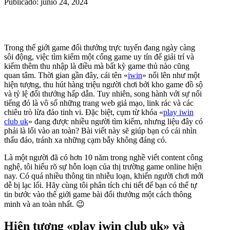
Publicado: junio 24, 2024
Trong thế giới game đổi thưởng trực tuyến đang ngày càng
sôi động, việc tìm kiếm một cổng game uy tín để giải trí và
kiếm thêm thu nhập là điều mà bất kỳ game thủ nào cũng
quan tâm. Thời gian gần đây, cái tên «
iwin
» nổi lên như một
hiện tượng, thu hút hàng triệu người chơi bởi kho game đồ sộ
và tỷ lệ đổi thưởng hấp dẫn. Tuy nhiên, song hành với sự nổi
tiếng đó là vô số những trang web giả mạo, link rác và các
chiêu trò lừa đảo tinh vi. Đặc biệt, cụm từ khóa «
play iwin
club uk
» đang được nhiều người tìm kiếm, nhưng liệu đây có
phải là lối vào an toàn? Bài viết này sẽ giúp bạn có cái nhìn
thấu đáo, tránh xa những cạm bẫy không đáng có.
Là một người đã có hơn 10 năm trong nghề viết content công
nghệ, tôi hiểu rõ sự hỗn loạn của thị trường game online hiện
nay. Có quá nhiều thông tin nhiễu loạn, khiến người chơi mới
dễ bị lạc lối. Hãy cùng tôi phân tích chi tiết để bạn có thể tự
tin bước vào thế giới game bài đổi thưởng một cách thông
minh và an toàn nhất. 😉
Hiện tượng «play iwin club uk» và