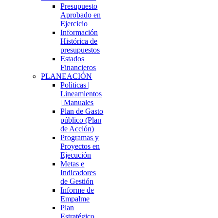
Presupuesto
Aprobado en
Ejercicio
Información
Histórica de
presupuestos
Estados
Financieros
PLANEACIÓN
Políticas |
Lineamientos
| Manuales
Plan de Gasto
público (Plan
de Acción)
Programas y
Proyectos en
Ejecución
Metas e
Indicadores
de Gestión
Informe de
Empalme
Plan
Estratégico