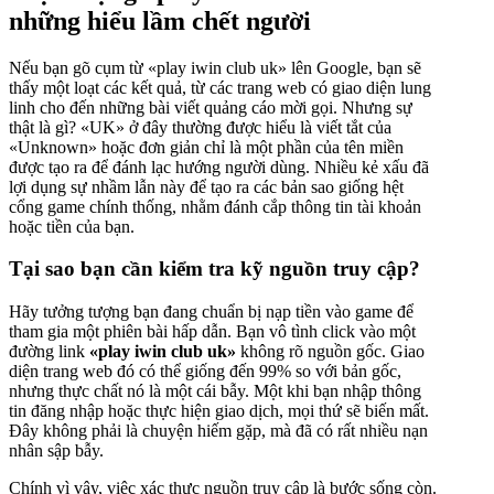
những hiểu lầm chết người
Nếu bạn gõ cụm từ «play iwin club uk» lên Google, bạn sẽ
thấy một loạt các kết quả, từ các trang web có giao diện lung
linh cho đến những bài viết quảng cáo mời gọi. Nhưng sự
thật là gì? «UK» ở đây thường được hiểu là viết tắt của
«Unknown» hoặc đơn giản chỉ là một phần của tên miền
được tạo ra để đánh lạc hướng người dùng. Nhiều kẻ xấu đã
lợi dụng sự nhầm lẫn này để tạo ra các bản sao giống hệt
cổng game chính thống, nhằm đánh cắp thông tin tài khoản
hoặc tiền của bạn.
Tại sao bạn cần kiểm tra kỹ nguồn truy cập?
Hãy tưởng tượng bạn đang chuẩn bị nạp tiền vào game để
tham gia một phiên bài hấp dẫn. Bạn vô tình click vào một
đường link
«play iwin club uk»
không rõ nguồn gốc. Giao
diện trang web đó có thể giống đến 99% so với bản gốc,
nhưng thực chất nó là một cái bẫy. Một khi bạn nhập thông
tin đăng nhập hoặc thực hiện giao dịch, mọi thứ sẽ biến mất.
Đây không phải là chuyện hiếm gặp, mà đã có rất nhiều nạn
nhân sập bẫy.
Chính vì vậy, việc xác thực nguồn truy cập là bước sống còn.