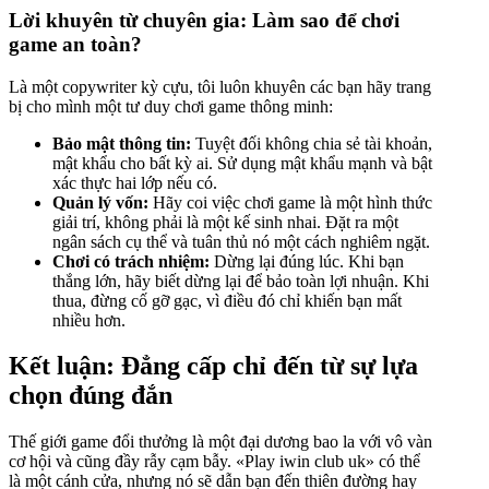
Lời khuyên từ chuyên gia: Làm sao để chơi
game an toàn?
Là một copywriter kỳ cựu, tôi luôn khuyên các bạn hãy trang
bị cho mình một tư duy chơi game thông minh:
Bảo mật thông tin:
Tuyệt đối không chia sẻ tài khoản,
mật khẩu cho bất kỳ ai. Sử dụng mật khẩu mạnh và bật
xác thực hai lớp nếu có.
Quản lý vốn:
Hãy coi việc chơi game là một hình thức
giải trí, không phải là một kế sinh nhai. Đặt ra một
ngân sách cụ thể và tuân thủ nó một cách nghiêm ngặt.
Chơi có trách nhiệm:
Dừng lại đúng lúc. Khi bạn
thắng lớn, hãy biết dừng lại để bảo toàn lợi nhuận. Khi
thua, đừng cố gỡ gạc, vì điều đó chỉ khiến bạn mất
nhiều hơn.
Kết luận: Đẳng cấp chỉ đến từ sự lựa
chọn đúng đắn
Thế giới game đổi thưởng là một đại dương bao la với vô vàn
cơ hội và cũng đầy rẫy cạm bẫy. «Play iwin club uk» có thể
là một cánh cửa, nhưng nó sẽ dẫn bạn đến thiên đường hay