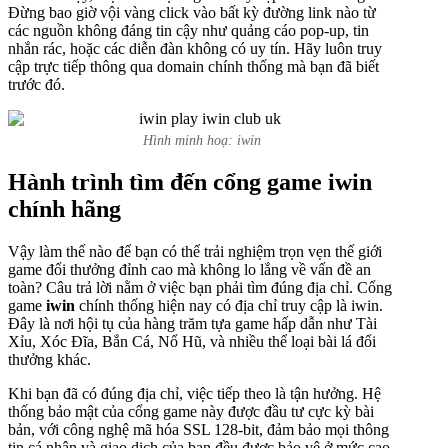
Đừng bao giờ vội vàng click vào bất kỳ đường link nào từ
các nguồn không đáng tin cậy như quảng cáo pop-up, tin
nhắn rác, hoặc các diễn đàn không có uy tín. Hãy luôn truy
cập trực tiếp thông qua domain chính thống mà bạn đã biết
trước đó.
Hình minh hoạ: iwin
Hành trình tìm đến cổng game iwin
chính hãng
Vậy làm thế nào để bạn có thể trải nghiệm trọn vẹn thế giới
game đổi thưởng đỉnh cao mà không lo lắng về vấn đề an
toàn? Câu trả lời nằm ở việc bạn phải tìm đúng địa chỉ. Cổng
game
iwin
chính thống hiện nay có địa chỉ truy cập là iwin.
Đây là nơi hội tụ của hàng trăm tựa game hấp dẫn như Tài
Xỉu, Xóc Đĩa, Bắn Cá, Nổ Hũ, và nhiều thể loại bài lá đổi
thưởng khác.
Khi bạn đã có đúng địa chỉ, việc tiếp theo là tận hưởng. Hệ
thống bảo mật của cổng game này được đầu tư cực kỳ bài
bản, với công nghệ mã hóa SSL 128-bit, đảm bảo mọi thông
tin cá nhân và giao dịch của bạn đều được bảo vệ ở mức cao