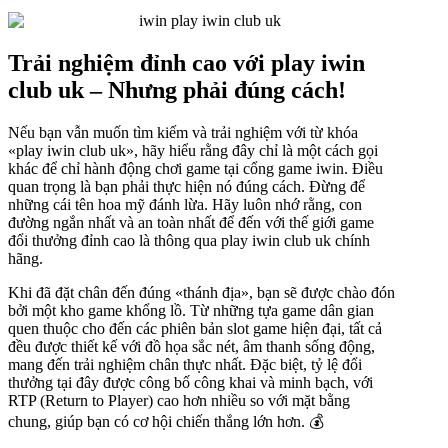
Trải nghiệm đỉnh cao với play iwin
club uk – Nhưng phải đúng cách!
Nếu bạn vẫn muốn tìm kiếm và trải nghiệm với từ khóa
«play iwin club uk», hãy hiểu rằng đây chỉ là một cách gọi
khác để chỉ hành động chơi game tại cổng game iwin. Điều
quan trọng là bạn phải thực hiện nó đúng cách. Đừng để
những cái tên hoa mỹ đánh lừa. Hãy luôn nhớ rằng, con
đường ngắn nhất và an toàn nhất để đến với thế giới game
đổi thưởng đỉnh cao là thông qua play iwin club uk chính
hãng.
Khi đã đặt chân đến đúng «thánh địa», bạn sẽ được chào đón
bởi một kho game khổng lồ. Từ những tựa game dân gian
quen thuộc cho đến các phiên bản slot game hiện đại, tất cả
đều được thiết kế với đồ họa sắc nét, âm thanh sống động,
mang đến trải nghiệm chân thực nhất. Đặc biệt, tỷ lệ đổi
thưởng tại đây được công bố công khai và minh bạch, với
RTP (Return to Player) cao hơn nhiều so với mặt bằng
chung, giúp bạn có cơ hội chiến thắng lớn hơn. 💰