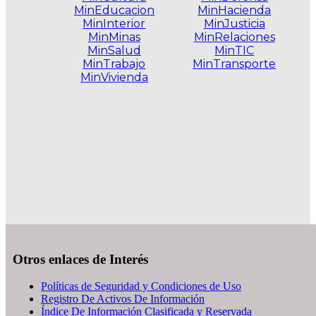
MinEducacion
MinHacienda
MinInterior
MinJusticia
MinMinas
MinRelaciones
MinSalud
MinTIC
MinTrabajo
MinTransporte
MinVivienda
.
Otros enlaces de Interés
Políticas de Seguridad y Condiciones de Uso
Registro De Activos De Información
Índice De Información Clasificada y Reservada