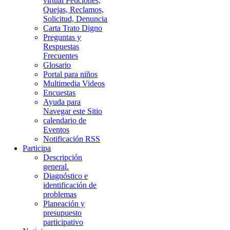
virtual Peticiones,
Quejas, Reclamos,
Solicitud, Denuncia
Carta Trato Digno
Preguntas y
Respuestas
Frecuentes
Glosario
Portal para niños
Multimedia Videos
Encuestas
Ayuda para
Navegar este Sitio
calendario de
Eventos
Notificación RSS
Participa
Descripción
general.
Diagnóstico e
identificación de
problemas
Planeación y
presupuesto
participativo