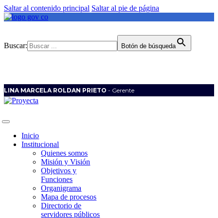
Saltar al contenido principal
Saltar al pie de página
Buscar:
Botón de búsqueda
LINA MARCELA ROLDAN PRIETO
- Gerente
Inicio
Institucional
Quienes somos
Misión y Visión
Objetivos y
Funciones
Organigrama
Mapa de procesos
Directorio de
servidores públicos