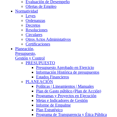
Evaluación de Desempeño
Ofertas de Empleo
Normatividad
Leyes
Ordenanzas
Decretos
Resoluciones
Circulares
Otros Actos Administativos
Certificaciones
Planeación,
Presupuesto,
Gestión y Control
PRESUPUESTO
Presupuesto Aprobado en Ejercicio
Información Histórica de presupuestos
Estados Financieros
PLANEACIÓN
Políticas | Lineamientos | Manuales
Plan de Gasto público (Plan de Acción)
Programas y Proyectos en Ejecución
Metas e Indicadores de Gestión
Informe de Empalme
Plan Estratégico
Programa de Transparencia y Ética Pública