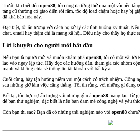
Trước khi biết đến
open88
, tôi cũng đã từng thử qua một vài nền tản
tảng cũ thường có giao diện rối rắm, tốc độ load chậm hoặc hay bị giậ
đã khá bão hòa này.
Đặc biệt, tôi ấn tượng với cách họ xử lý các tình huống kỹ thuật. Nếu 
chat, email hay thậm chí là mạng xã hội. Điều này cho thấy họ thực s
Lời khuyên cho người mới bắt đầu
Nếu bạn là người mới và muốn khám phá
open88
, tôi có một vài lờ
lao vào ngay lập tức. Hãy đọc các hướng dẫn, tham gia các nhóm cộn
mạnh và không chia sẻ thông tin tài khoản với bất kỳ ai.
Cuối cùng, hãy tận hưởng niềm vui một cách có trách nhiệm. Công n
sau những giờ làm việc căng thẳng. Tôi tin rằng, với những gì đang c
Kết lại, tôi thực sự ấn tượng với những gì mà
open88
mang lại. Từ gi
để bạn thử nghiệm, đặc biệt là nếu bạn đam mê công nghệ và yêu thíc
Còn bạn thì sao? Bạn đã có những trải nghiệm nào với
open88
chưa? 