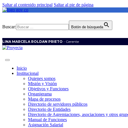
Saltar al contenido principal
Saltar al pie de página
Buscar:
Botón de búsqueda
LINA MARCELA ROLDAN PRIETO
- Gerente
Inicio
Institucional
Quienes somos
Misión y Visión
Objetivos y Funciones
Organigrama
Mapa de procesos
Directorio de servidores públicos
Directorio de Entidades
Directorio de Agremiaciones, asociaciones y otros grupo
Manual de Funciones
Asignación Salarial