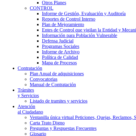
Otros Planes
CONTROL
Informe de Gestión, Evaluación y Auditoría
Reportes de Control Interno
Plan de Mejoramiento
Entes de Control que vigilan la Entidad y Mecan
Información para Población Vulnerable
Defensa Judicial
Programas Sociales
Informe de Archivo
Política de Calidad
Mapa de Procesos
Contratación
Plan Anual de adquisiciones
Convocatorias
Manual de Contratación
Trámites
y Servicios
Listado de tramites y servicios
Atención
al Ciudadano
Ventanilla única virtual Peticiones, Quejas, Reclamos, 
Carta Trato Digno
Preguntas y Respuestas Frecuentes
Glosario