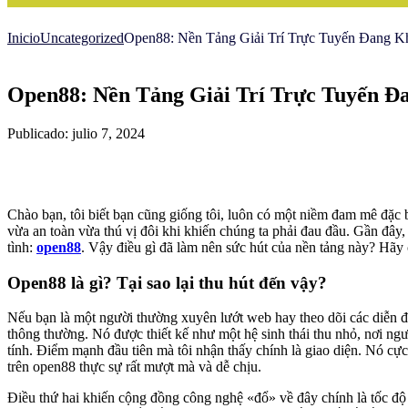
Inicio
Uncategorized
Open88: Nền Tảng Giải Trí Trực Tuyến Đang
Open88: Nền Tảng Giải Trí Trực Tuyến 
Publicado: julio 7, 2024
Chào bạn, tôi biết bạn cũng giống tôi, luôn có một niềm đam mê đặc b
vừa an toàn vừa thú vị đôi khi khiến chúng ta phải đau đầu. Gần đ
tình:
open88
. Vậy điều gì đã làm nên sức hút của nền tảng này? Hãy
Open88 là gì? Tại sao lại thu hút đến vậy?
Nếu bạn là một người thường xuyên lướt web hay theo dõi các diễn đ
thông thường. Nó được thiết kế như một hệ sinh thái thu nhỏ, nơi ng
tính. Điểm mạnh đầu tiên mà tôi nhận thấy chính là giao diện. Nó cực
trên open88 thực sự rất mượt mà và dễ chịu.
Điều thứ hai khiến cộng đồng công nghệ «đổ» về đây chính là tốc độ tả