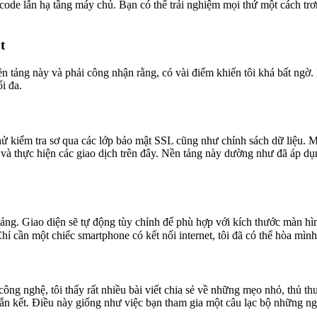
 code lẫn hạ tầng máy chủ. Bạn có thể trải nghiệm mọi thứ một cách trơn
t
ền tảng này và phải công nhận rằng, có vài điểm khiến tôi khá bất ngờ
i đa.
hử kiểm tra sơ qua các lớp bảo mật SSL cũng như chính sách dữ liệu. 
và thực hiện các giao dịch trên đây. Nền tảng này dường như đã áp d
bảng. Giao diện sẽ tự động tùy chỉnh để phù hợp với kích thước màn hìn
cần một chiếc smartphone có kết nối internet, tôi đã có thể hòa mình và
ông nghệ, tôi thấy rất nhiều bài viết chia sẻ về những mẹo nhỏ, thủ t
 gắn kết. Điều này giống như việc bạn tham gia một câu lạc bộ những ng