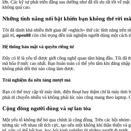
lớn. Các kỹ sư phát triển đằng sau dường như đã tối ưu rất tốt về mặt
không quá cao.
Những tính năng nổi bật khiến bạn không thể rời mắ
Tôi đã dành khá nhiều thời gian để «nghịch» thử các tính năng trên n
giải trí,
open88
còn chú trọng đến trải nghiệm người dùng một cách tố
Hệ thống bảo mật và quyền riêng tư
Đây có lẽ là yếu tố được giới công nghệ quan tâm hàng đầu. Tôi đã t
mã hóa ở mức cao nhất. Bạn hoàn toàn có thể yên tâm khi đăng nhập 
không phải đối thủ nào cũng làm được.
Trải nghiệm đa nền tảng mượt mà
Bạn có thể truy cập từ máy tính, điện thoại hay thậm chí là máy tính 
phải di chuyển nhiều và không phải lúc nào cũng mang theo laptop. Chỉ 
Cộng đồng người dùng và sự lan tỏa
Một yếu tố không thể bỏ qua chính là cộng đồng. Trên các hội nhóm c
tương tác với nhau rất tích cực, tạo nên một không khí thân thiện và
trí, vừa có thể kết bạn, học hỏi kinh nghiệm từ những người đi trước.