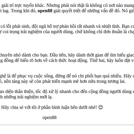
g giải trí trực tuyến khác. Nhưng phải nói thật là không có nơi nào man
t lag. Trong khi đó,
open88
giải quyết triệt để những vấn đề đó. Nó gi
có lỗi phát sinh, đội ngũ hỗ trợ phản hồi rất nhanh và nhiệt tình. Bạn 
ự coi trọng trải nghiệm của người dùng, chứ không chỉ đơn thuần là chạ
i khuyên nhỏ dành cho bạn. Đầu tiên, hãy dành thời gian để tìm hiểu gi
g đồng để hiểu rõ hơn về cách thức hoạt động. Thứ hai, hãy luôn đặt 
ghệ là để phục vụ cuộc sống, đừng để nó chi phối bạn quá nhiều. Hãy 
ó, nền tảng này sẽ còn phát triển mạnh mẽ hơn nữa trong tương lai.
ao diện thân thiện, tốc độ xử lý nhanh cho đến cộng đồng người dùng
h những trải nghiệm mới lạ.
Hãy chia sẻ với tôi ở phần bình luận bên dưới nhé! 😊