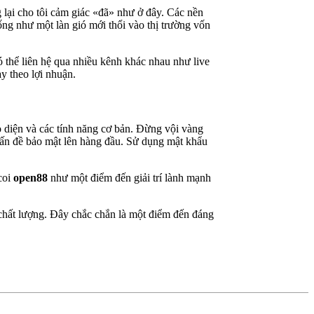
g lại cho tôi cảm giác «đã» như ở đây. Các nền
ống như một làn gió mới thổi vào thị trường vốn
có thể liên hệ qua nhiều kênh khác nhau như live
y theo lợi nhuận.
ao diện và các tính năng cơ bản. Đừng vội vàng
vấn đề bảo mật lên hàng đầu. Sử dụng mật khẩu
coi
open88
như một điểm đến giải trí lành mạnh
 chất lượng. Đây chắc chắn là một điểm đến đáng