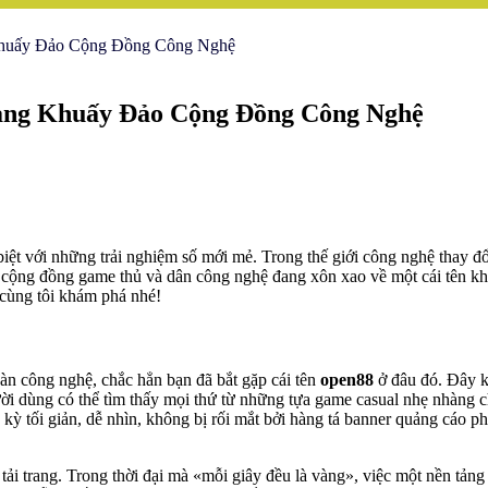
 Khuấy Đảo Cộng Đồng Công Nghệ
Đang Khuấy Đảo Cộng Đồng Công Nghệ
iệt với những trải nghiệm số mới mẻ. Trong thế giới công nghệ thay đổi
ây, cộng đồng game thủ và dân công nghệ đang xôn xao về một cái tên
 cùng tôi khám phá nhé!
àn công nghệ, chắc hẳn bạn đã bắt gặp cái tên
open88
ở đâu đó. Đây kh
ười dùng có thể tìm thấy mọi thứ từ những tựa game casual nhẹ nhàng c
 kỳ tối giản, dễ nhìn, không bị rối mắt bởi hàng tá banner quảng cáo 
i trang. Trong thời đại mà «mỗi giây đều là vàng», việc một nền tảng có