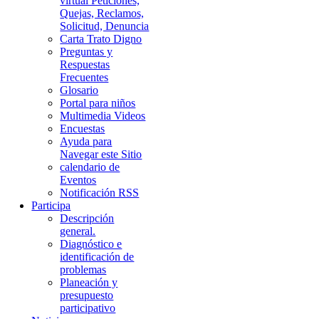
virtual Peticiones,
Quejas, Reclamos,
Solicitud, Denuncia
Carta Trato Digno
Preguntas y
Respuestas
Frecuentes
Glosario
Portal para niños
Multimedia Videos
Encuestas
Ayuda para
Navegar este Sitio
calendario de
Eventos
Notificación RSS
Participa
Descripción
general.
Diagnóstico e
identificación de
problemas
Planeación y
presupuesto
participativo