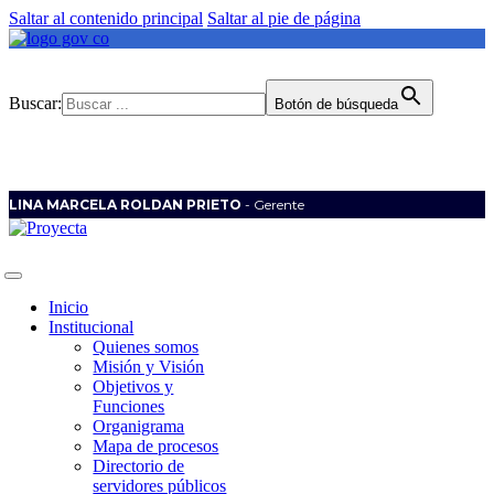
Saltar al contenido principal
Saltar al pie de página
Buscar:
Botón de búsqueda
LINA MARCELA ROLDAN PRIETO
- Gerente
Inicio
Institucional
Quienes somos
Misión y Visión
Objetivos y
Funciones
Organigrama
Mapa de procesos
Directorio de
servidores públicos