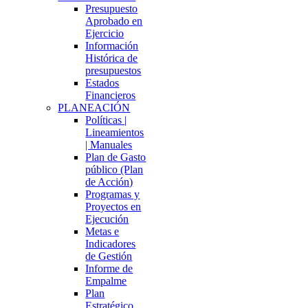
Presupuesto
Aprobado en
Ejercicio
Información
Histórica de
presupuestos
Estados
Financieros
PLANEACIÓN
Políticas |
Lineamientos
| Manuales
Plan de Gasto
público (Plan
de Acción)
Programas y
Proyectos en
Ejecución
Metas e
Indicadores
de Gestión
Informe de
Empalme
Plan
Estratégico