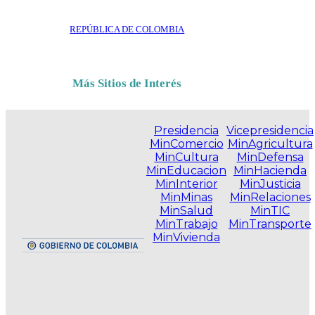
REPÚBLICA DE COLOMBIA
Más Sitios de Interés
Presidencia
Vicepresidencia
MinComercio
MinAgricultura
MinCultura
MinDefensa
MinEducacion
MinHacienda
MinInterior
MinJusticia
MinMinas
MinRelaciones
MinSalud
MinTIC
MinTrabajo
MinTransporte
MinVivienda
.