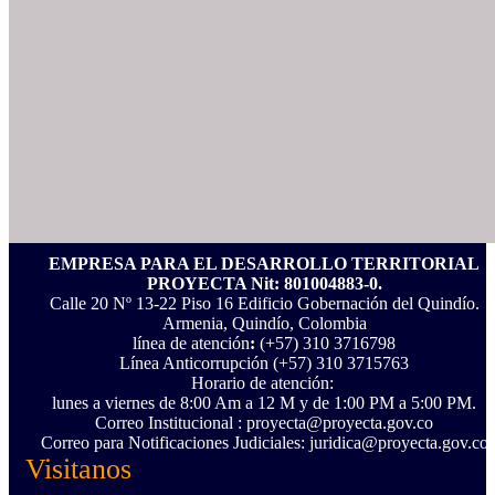
EMPRESA PARA EL DESARROLLO TERRITORIAL
PROYECTA Nit: 801004883-0.
Calle 20 Nº 13-22 Piso 16 Edificio Gobernación del Quindío.
Armenia, Quindío, Colombia
línea de atención
:
(+57) 310 3716798
Línea Anticorrupción ‪(+57) 310 3715763‬
Horario de atención:
lunes a viernes de 8:00 Am a 12 M y de 1:00 PM a 5:00 PM.
Correo Institucional : proyecta@proyecta.gov.co
Correo para Notificaciones Judiciales: juridica@proyecta.gov.co
Visitanos