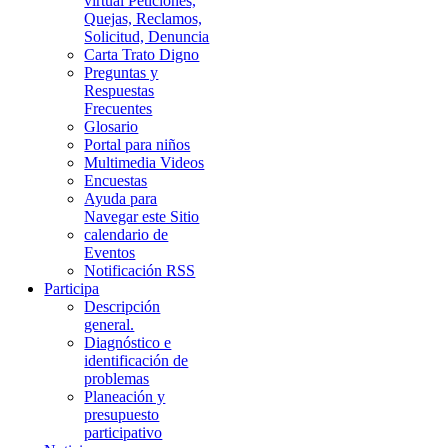
virtual Peticiones,
Quejas, Reclamos,
Solicitud, Denuncia
Carta Trato Digno
Preguntas y
Respuestas
Frecuentes
Glosario
Portal para niños
Multimedia Videos
Encuestas
Ayuda para
Navegar este Sitio
calendario de
Eventos
Notificación RSS
Participa
Descripción
general.
Diagnóstico e
identificación de
problemas
Planeación y
presupuesto
participativo