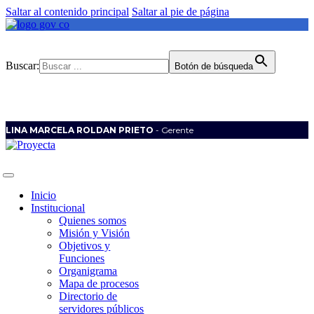
Saltar al contenido principal
Saltar al pie de página
Buscar:
Botón de búsqueda
LINA MARCELA ROLDAN PRIETO
- Gerente
Inicio
Institucional
Quienes somos
Misión y Visión
Objetivos y
Funciones
Organigrama
Mapa de procesos
Directorio de
servidores públicos