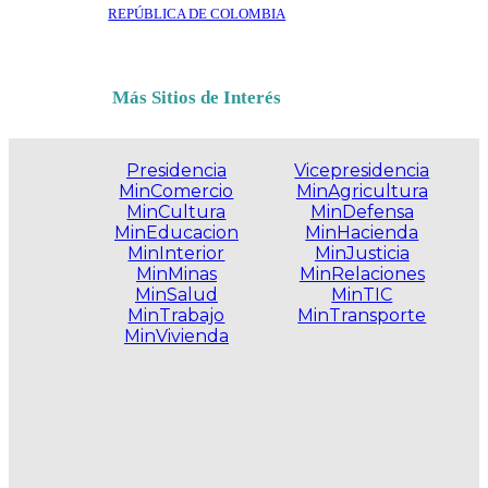
REPÚBLICA DE COLOMBIA
Más Sitios de Interés
Presidencia
Vicepresidencia
MinComercio
MinAgricultura
MinCultura
MinDefensa
MinEducacion
MinHacienda
MinInterior
MinJusticia
MinMinas
MinRelaciones
MinSalud
MinTIC
MinTrabajo
MinTransporte
MinVivienda
.