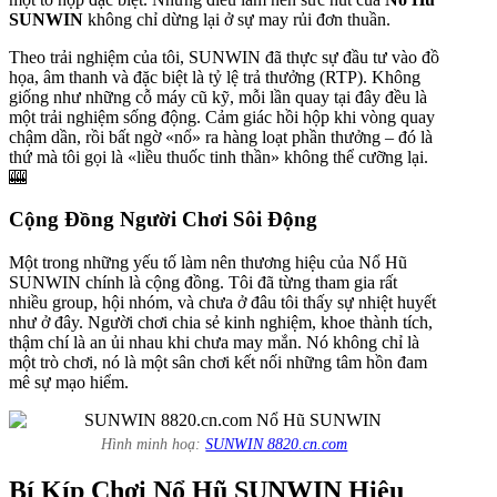
SUNWIN
không chỉ dừng lại ở sự may rủi đơn thuần.
Theo trải nghiệm của tôi, SUNWIN đã thực sự đầu tư vào đồ
họa, âm thanh và đặc biệt là tỷ lệ trả thưởng (RTP). Không
giống như những cỗ máy cũ kỹ, mỗi lần quay tại đây đều là
một trải nghiệm sống động. Cảm giác hồi hộp khi vòng quay
chậm dần, rồi bất ngờ «nổ» ra hàng loạt phần thưởng – đó là
thứ mà tôi gọi là «liều thuốc tinh thần» không thể cưỡng lại.
🎰
Cộng Đồng Người Chơi Sôi Động
Một trong những yếu tố làm nên thương hiệu của Nổ Hũ
SUNWIN chính là cộng đồng. Tôi đã từng tham gia rất
nhiều group, hội nhóm, và chưa ở đâu tôi thấy sự nhiệt huyết
như ở đây. Người chơi chia sẻ kinh nghiệm, khoe thành tích,
thậm chí là an ủi nhau khi chưa may mắn. Nó không chỉ là
một trò chơi, nó là một sân chơi kết nối những tâm hồn đam
mê sự mạo hiểm.
Hình minh hoạ:
SUNWIN 8820.cn.com
Bí Kíp Chơi Nổ Hũ SUNWIN Hiệu