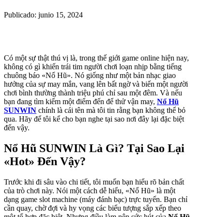
Publicado: junio 15, 2024
Có một sự thật thú vị là, trong thế giới game online hiện nay,
không có gì khiến trái tim người chơi loạn nhịp bằng tiếng
chuông báo «Nổ Hũ». Nó giống như một bản nhạc giao
hưởng của sự may mắn, vang lên bất ngờ và biến một người
chơi bình thường thành triệu phú chỉ sau một đêm. Và nếu
bạn đang tìm kiếm một điểm đến để thử vận may,
Nổ Hũ
SUNWIN
chính là cái tên mà tôi tin rằng bạn không thể bỏ
qua. Hãy để tôi kể cho bạn nghe tại sao nơi đây lại đặc biệt
đến vậy.
Nổ Hũ SUNWIN Là Gì? Tại Sao Lại
«Hot» Đến Vậy?
Trước khi đi sâu vào chi tiết, tôi muốn bạn hiểu rõ bản chất
của trò chơi này. Nói một cách dễ hiểu, «Nổ Hũ» là một
dạng game slot machine (máy đánh bạc) trực tuyến. Bạn chỉ
cần quay, chờ đợi và hy vọng các biểu tượng sắp xếp theo
một tổ hợp đặc biệt. Nhưng điều làm nên sức hút của
Nổ Hũ