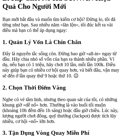
Quả Cho Người Mới
Bạn mới bắt đầu và muốn tìm kiếm cơ hội? Đừng lo, tôi đã
từng như bạn. Sau nhiều năm «lăn lộn», tôi đúc kết ra vài
điều mà bạn có thể áp dụng ngay:
1. Quản Lý Vốn Là Chin Chắn
Đây là nguyên tắc sống còn. Đừng bao giờ «all-in» ngay từ
đầu. Hãy chia nhỏ số vốn của bạn ra thành nhiều phần. Ví
dụ, nếu bạn có 1 triệu, hãy chơi 10 lần, mỗi lần 100k. Điều
này giúp bạn có nhiều cơ hội quay hơn, và biết đâu, vận may
sẽ đến ở lần quay thứ 9 hoặc thứ 10. 😉
2. Chọn Thời Điểm Vàng
Nghe có vẻ tâm linh, nhưng theo quan sát của tôi, có những
khung giờ «dễ nổ» hơn. Thường là vào buổi tối muộn
(khoảng 10h đêm đến 1h sáng) hoặc đầu giờ chiều. Lúc này,
lượng người chơi đông, quỹ thưởng (Jackpot) được tích lũy
nhiều, cơ hội «nổ» lớn hơn.
3. Tận Dụng Vòng Quay Miễn Phí