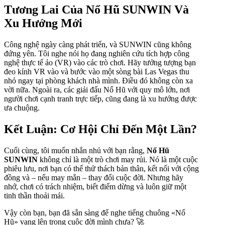
Tương Lai Của Nổ Hũ SUNWIN Và
Xu Hướng Mới
Công nghệ ngày càng phát triển, và SUNWIN cũng không
đứng yên. Tôi nghe nói họ đang nghiên cứu tích hợp công
nghệ thực tế ảo (VR) vào các trò chơi. Hãy tưởng tượng bạn
đeo kính VR vào và bước vào một sòng bài Las Vegas thu
nhỏ ngay tại phòng khách nhà mình. Điều đó không còn xa
vời nữa. Ngoài ra, các giải đấu Nổ Hũ với quy mô lớn, nơi
người chơi cạnh tranh trực tiếp, cũng đang là xu hướng được
ưa chuộng.
Kết Luận: Cơ Hội Chỉ Đến Một Lần?
Cuối cùng, tôi muốn nhắn nhủ với bạn rằng,
Nổ Hũ
SUNWIN
không chỉ là một trò chơi may rủi. Nó là một cuộc
phiêu lưu, nơi bạn có thể thử thách bản thân, kết nối với cộng
đồng và – nếu may mắn – thay đổi cuộc đời. Nhưng hãy
nhớ, chơi có trách nhiệm, biết điểm dừng và luôn giữ một
tinh thần thoải mái.
Vậy còn bạn, bạn đã sẵn sàng để nghe tiếng chuông «Nổ
Hũ» vang lên trong cuộc đời mình chưa? 🚀