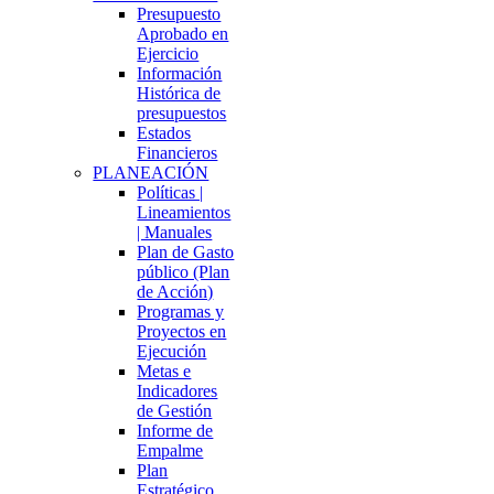
Presupuesto
Aprobado en
Ejercicio
Información
Histórica de
presupuestos
Estados
Financieros
PLANEACIÓN
Políticas |
Lineamientos
| Manuales
Plan de Gasto
público (Plan
de Acción)
Programas y
Proyectos en
Ejecución
Metas e
Indicadores
de Gestión
Informe de
Empalme
Plan
Estratégico