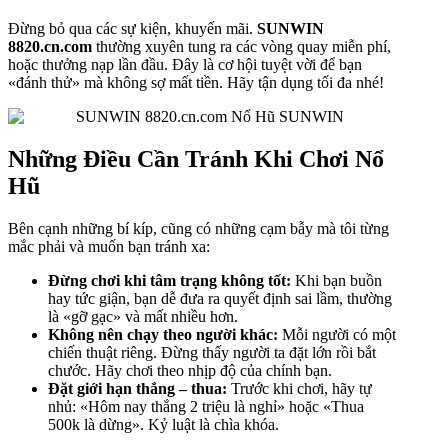
Đừng bỏ qua các sự kiện, khuyến mãi.
SUNWIN
8820.cn.com
thường xuyên tung ra các vòng quay miễn phí,
hoặc thưởng nạp lần đầu. Đây là cơ hội tuyệt vời để bạn
«đánh thử» mà không sợ mất tiền. Hãy tận dụng tối đa nhé!
Những Điều Cần Tránh Khi Chơi Nổ
Hũ
Bên cạnh những bí kíp, cũng có những cạm bẫy mà tôi từng
mắc phải và muốn bạn tránh xa:
Đừng chơi khi tâm trạng không tốt:
Khi bạn buồn
hay tức giận, bạn dễ đưa ra quyết định sai lầm, thường
là «gỡ gạc» và mất nhiều hơn.
Không nên chạy theo người khác:
Mỗi người có một
chiến thuật riêng. Đừng thấy người ta đặt lớn rồi bắt
chước. Hãy chơi theo nhịp độ của chính bạn.
Đặt giới hạn thắng – thua:
Trước khi chơi, hãy tự
nhủ: «Hôm nay thắng 2 triệu là nghỉ» hoặc «Thua
500k là dừng». Kỷ luật là chìa khóa.