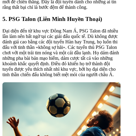
mới để chiến thắng. Đây là đội tuyển dành cho những ai tin
rằng thất bại chỉ là bước đệm để thành công.
5. PSG Talon (Liên Minh Huyền Thoại)
Đại diện đến từ khu vực Đông Nam Á, PSG Talon đã nhiều
lần làm nên bất ngờ tại các giải đấu quốc tế. Dù không được
đánh giá cao bằng các đội tuyển Hàn hay Trung, họ luôn thi
đấu với tinh thần «không sợ hãi». Các tuyển thủ PSG Talon
chơi với một trái tim nóng và một cái đầu lạnh. Họ dám đánh
những pha bài bản mạo hiểm, dám cược tất cả vào những
khoảnh khắc quyết định. Điều đó khiến họ trở thành đội
tuyển được yêu thích nhất nhì khu vực, bởi họ đại diện cho
tinh thần chiến đấu không biết mệt mỏi của người châu Á.