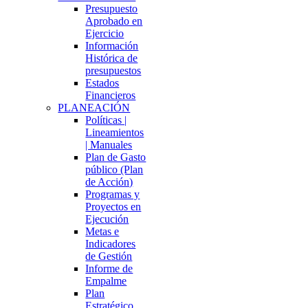
Presupuesto
Aprobado en
Ejercicio
Información
Histórica de
presupuestos
Estados
Financieros
PLANEACIÓN
Políticas |
Lineamientos
| Manuales
Plan de Gasto
público (Plan
de Acción)
Programas y
Proyectos en
Ejecución
Metas e
Indicadores
de Gestión
Informe de
Empalme
Plan
Estratégico