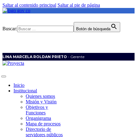
Saltar al contenido principal
Saltar al pie de página
Buscar:
Botón de búsqueda
LINA MARCELA ROLDAN PRIETO
- Gerente
Inicio
Institucional
Quienes somos
Misión y Visión
Objetivos y
Funciones
Organigrama
Mapa de procesos
Directorio de
servidores públicos