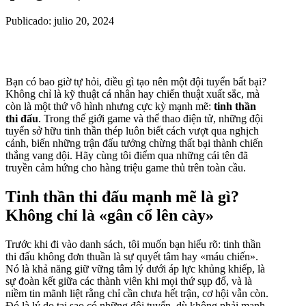
Publicado: julio 20, 2024
Bạn có bao giờ tự hỏi, điều gì tạo nên một đội tuyển bất bại?
Không chỉ là kỹ thuật cá nhân hay chiến thuật xuất sắc, mà
còn là một thứ vô hình nhưng cực kỳ mạnh mẽ:
tinh thần
thi đấu
. Trong thế giới game và thể thao điện tử, những đội
tuyển sở hữu tinh thần thép luôn biết cách vượt qua nghịch
cảnh, biến những trận đấu tưởng chừng thất bại thành chiến
thắng vang dội. Hãy cùng tôi điểm qua những cái tên đã
truyền cảm hứng cho hàng triệu game thủ trên toàn cầu.
Tinh thần thi đấu mạnh mẽ là gì?
Không chỉ là «gân cổ lên cày»
Trước khi đi vào danh sách, tôi muốn bạn hiểu rõ: tinh thần
thi đấu không đơn thuần là sự quyết tâm hay «máu chiến».
Nó là khả năng giữ vững tâm lý dưới áp lực khủng khiếp, là
sự đoàn kết giữa các thành viên khi mọi thứ sụp đổ, và là
niềm tin mãnh liệt rằng chỉ cần chưa hết trận, cơ hội vẫn còn.
Đó là lý do tại sao có những đội tuyển, dù không phải mạnh