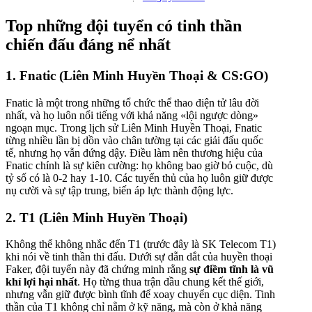
Top những đội tuyển có tinh thần
chiến đấu đáng nể nhất
1. Fnatic (Liên Minh Huyền Thoại & CS:GO)
Fnatic là một trong những tổ chức thể thao điện tử lâu đời
nhất, và họ luôn nổi tiếng với khả năng «lội ngược dòng»
ngoạn mục. Trong lịch sử Liên Minh Huyền Thoại, Fnatic
từng nhiều lần bị dồn vào chân tường tại các giải đấu quốc
tế, nhưng họ vẫn đứng dậy. Điều làm nên thương hiệu của
Fnatic chính là sự kiên cường: họ không bao giờ bỏ cuộc, dù
tỷ số có là 0-2 hay 1-10. Các tuyển thủ của họ luôn giữ được
nụ cười và sự tập trung, biến áp lực thành động lực.
2. T1 (Liên Minh Huyền Thoại)
Không thể không nhắc đến T1 (trước đây là SK Telecom T1)
khi nói về tinh thần thi đấu. Dưới sự dẫn dắt của huyền thoại
Faker, đội tuyển này đã chứng minh rằng
sự điềm tĩnh là vũ
khí lợi hại nhất
. Họ từng thua trận đầu chung kết thế giới,
nhưng vẫn giữ được bình tĩnh để xoay chuyển cục diện. Tinh
thần của T1 không chỉ nằm ở kỹ năng, mà còn ở khả năng