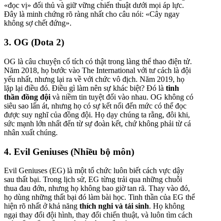
«đọc vị» đối thủ và giữ vững chiến thuật dưới mọi áp lực.
Đây là minh chứng rõ ràng nhất cho câu nói: «Cây ngay
không sợ chết đứng».
3. OG (Dota 2)
OG là câu chuyện cổ tích có thật trong làng thể thao điện tử.
Năm 2018, họ bước vào The International với tư cách là đội
yếu nhất, nhưng lại ra về với chức vô địch. Năm 2019, họ
lặp lại điều đó. Điều gì làm nên sự khác biệt? Đó là
tinh
thần đồng đội
và niềm tin tuyệt đối vào nhau. OG không có
siêu sao lấn át, nhưng họ có sự kết nối đến mức có thể đọc
được suy nghĩ của đồng đội. Họ dạy chúng ta rằng, đôi khi,
sức mạnh lớn nhất đến từ sự đoàn kết, chứ không phải từ cá
nhân xuất chúng.
4. Evil Geniuses (Nhiều bộ môn)
Evil Geniuses (EG) là một tổ chức luôn biết cách vực dậy
sau thất bại. Trong lịch sử, EG từng trải qua những chuỗi
thua đau đớn, nhưng họ không bao giờ tan rã. Thay vào đó,
họ dùng những thất bại đó làm bài học. Tinh thần của EG thể
hiện rõ nhất ở khả năng
thích nghi và tái sinh
. Họ không
ngại thay đổi đội hình, thay đổi chiến thuật, và luôn tìm cách