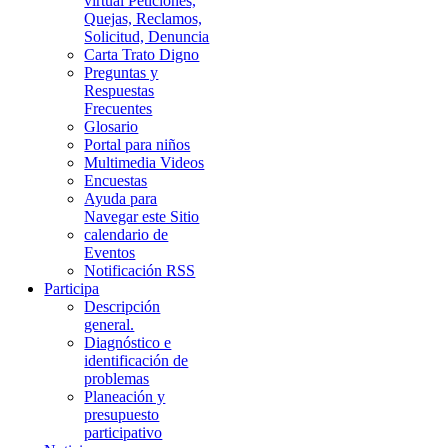
virtual Peticiones,
Quejas, Reclamos,
Solicitud, Denuncia
Carta Trato Digno
Preguntas y
Respuestas
Frecuentes
Glosario
Portal para niños
Multimedia Videos
Encuestas
Ayuda para
Navegar este Sitio
calendario de
Eventos
Notificación RSS
Participa
Descripción
general.
Diagnóstico e
identificación de
problemas
Planeación y
presupuesto
participativo