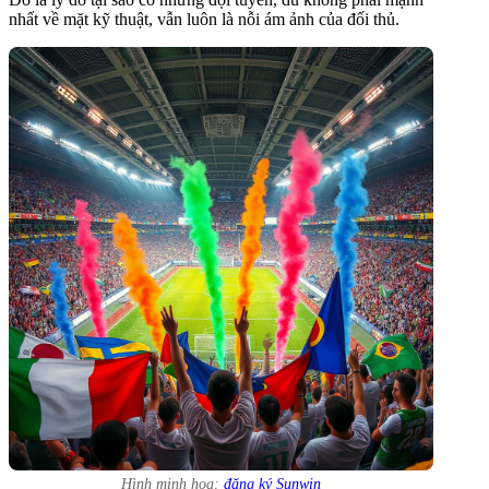
nhất về mặt kỹ thuật, vẫn luôn là nỗi ám ảnh của đối thủ.
Hình minh hoạ:
đăng ký Sunwin