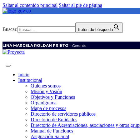
Saltar al contenido principal
Saltar al pie de página
Buscar:
Botón de búsqueda
LINA MARCELA ROLDAN PRIETO
- Gerente
Inicio
Institucional
Quienes somos
Misión y Visión
Objetivos y Funciones
Organigrama
Mapa de procesos
Directorio de servidores públicos
Directorio de Entidades
Directorio de Agremiaciones, asociaciones y otros grupo
Manual de Funciones
Asignación Salarial