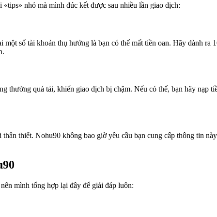
i «tips» nhỏ mà mình đúc kết được sau nhiều lần giao dịch:
i một số tài khoản thụ hưởng là bạn có thể mất tiền oan. Hãy dành ra 10
n.
ng thường quá tải, khiến giao dịch bị chậm. Nếu có thể, bạn hãy nạp ti
 thân thiết. Nohu90 không bao giờ yêu cầu bạn cung cấp thông tin này
u90
nên mình tổng hợp lại đây để giải đáp luôn: