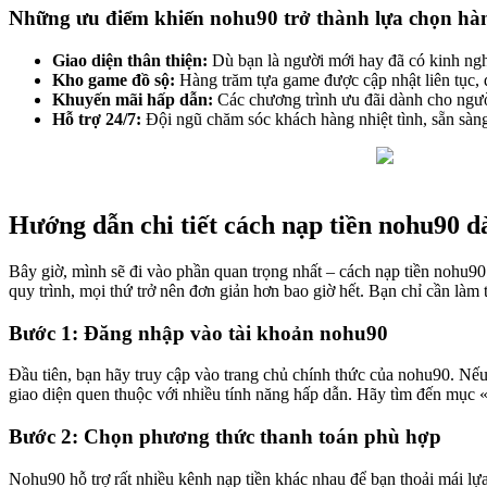
Những ưu điểm khiến nohu90 trở thành lựa chọn hà
Giao diện thân thiện:
Dù bạn là người mới hay đã có kinh nghi
Kho game đồ sộ:
Hàng trăm tựa game được cập nhật liên tục, 
Khuyến mãi hấp dẫn:
Các chương trình ưu đãi dành cho ngườ
Hỗ trợ 24/7:
Đội ngũ chăm sóc khách hàng nhiệt tình, sẵn sàng
Hướng dẫn chi tiết cách nạp tiền nohu90 
Bây giờ, mình sẽ đi vào phần quan trọng nhất – cách nạp tiền nohu90
quy trình, mọi thứ trở nên đơn giản hơn bao giờ hết. Bạn chỉ cần làm
Bước 1: Đăng nhập vào tài khoản nohu90
Đầu tiên, bạn hãy truy cập vào trang chủ chính thức của nohu90. Nếu
giao diện quen thuộc với nhiều tính năng hấp dẫn. Hãy tìm đến mục 
Bước 2: Chọn phương thức thanh toán phù hợp
Nohu90 hỗ trợ rất nhiều kênh nạp tiền khác nhau để bạn thoải mái lự