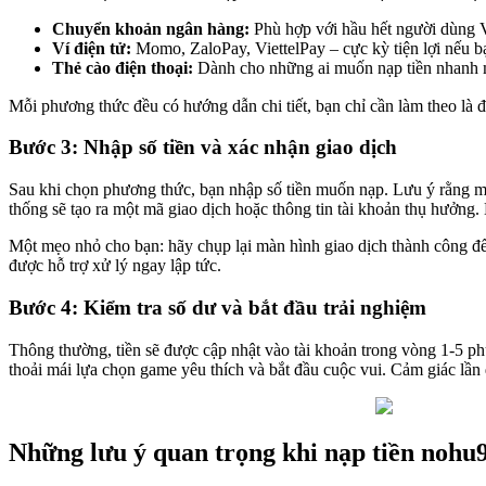
Chuyển khoản ngân hàng:
Phù hợp với hầu hết người dùng V
Ví điện tử:
Momo, ZaloPay, ViettelPay – cực kỳ tiện lợi nếu bạ
Thẻ cào điện thoại:
Dành cho những ai muốn nạp tiền nhanh 
Mỗi phương thức đều có hướng dẫn chi tiết, bạn chỉ cần làm theo là đư
Bước 3: Nhập số tiền và xác nhận giao dịch
Sau khi chọn phương thức, bạn nhập số tiền muốn nạp. Lưu ý rằng mỗi
thống sẽ tạo ra một mã giao dịch hoặc thông tin tài khoản thụ hưởng.
Một mẹo nhỏ cho bạn: hãy chụp lại màn hình giao dịch thành công đ
được hỗ trợ xử lý ngay lập tức.
Bước 4: Kiểm tra số dư và bắt đầu trải nghiệm
Thông thường, tiền sẽ được cập nhật vào tài khoản trong vòng 1-5 phú
thoải mái lựa chọn game yêu thích và bắt đầu cuộc vui. Cảm giác lần đ
Những lưu ý quan trọng khi nạp tiền nohu