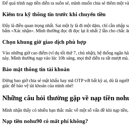
Để quá trình nạp tiền diễn ra suôn sẻ, mình muốn chia sẻ thêm một và
Kiểm tra kỹ thông tin trước khi chuyển tiền
Đây là điều quan trọng nhất. Sai một ly là đi một dặm, chỉ cần nhập sa
bấm «Xác nhận». Mình thường đọc đi đọc lại ít nhất 2 lần cho chắc ă
Chọn khung giờ giao dịch phù hợp
Vào những giờ cao điểm (ví dụ tối thứ 7, chủ nhật), hệ thống ngân hà
này. Mình thường nạp vào lúc 10h sáng, mọi thứ diễn ra rất mượt mà.
Bảo mật thông tin tài khoản
Đừng bao giờ chia sẻ mật khẩu hay mã OTP với bất kỳ ai, dù là người
giác để bảo vệ tài khoản của mình nhé!
Những câu hỏi thường gặp về nạp tiền noh
Mình nhận thấy có nhiều bạn thắc mắc về một số vấn đề khi nạp tiền, 
Nạp tiền nohu90 có mất phí không?