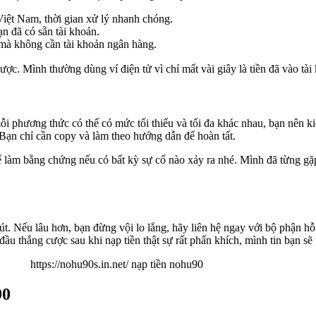
iệt Nam, thời gian xử lý nhanh chóng.
n đã có sẵn tài khoản.
mà không cần tài khoản ngân hàng.
ợc. Mình thường dùng ví điện tử vì chỉ mất vài giây là tiền đã vào tài
 phương thức có thể có mức tối thiểu và tối đa khác nhau, bạn nên kiểm
 Bạn chỉ cần copy và làm theo hướng dẫn để hoàn tất.
ể làm bằng chứng nếu có bất kỳ sự cố nào xảy ra nhé. Mình đã từng g
t. Nếu lâu hơn, bạn đừng vội lo lắng, hãy liên hệ ngay với bộ phận hỗ 
ầu thắng cược sau khi nạp tiền thật sự rất phấn khích, mình tin bạn sẽ 
90