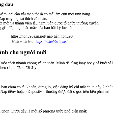
ng đầu
ệm, chỉ cần vài thao tác là có thể làm chủ mọi tính năng.
đáp ứng mọi sở thích cá nhân.
i mới và thành viên lâu năm luôn được tổ chức thường xuyên.
 giải đáp mọi thắc mắc của bạn bất kỳ lúc nào.
Hình minh hoạ:
https://nohu90s.in.net/
dành cho người mới
 một cách nhanh chóng và an toàn. Mình đã từng loay hoay cả buổi vì k
 theo các bước dưới đây:
 bạn chưa có tài khoản, đừng lo, việc đăng ký chỉ mất chưa đầy 2 phút
«Nạp tiền» hoặc «Deposit» – thường được đặt ở góc trên bên phải màn 
a chọn. Dưới đây là một số phương thức phổ biến nhất: