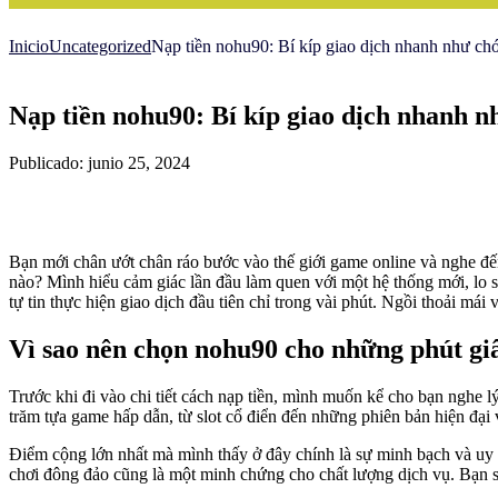
Inicio
Uncategorized
Nạp tiền nohu90: Bí kíp giao dịch nhanh như chớ
Nạp tiền nohu90: Bí kíp giao dịch nhanh n
Publicado: junio 25, 2024
Bạn mới chân ướt chân ráo bước vào thế giới game online và nghe đ
nào? Mình hiểu cảm giác lần đầu làm quen với một hệ thống mới, lo s
tự tin thực hiện giao dịch đầu tiên chỉ trong vài phút. Ngồi thoải má
Vì sao nên chọn nohu90 cho những phút giâ
Trước khi đi vào chi tiết cách nạp tiền, mình muốn kể cho bạn nghe lý
trăm tựa game hấp dẫn, từ slot cổ điển đến những phiên bản hiện đại 
Điểm cộng lớn nhất mà mình thấy ở đây chính là sự minh bạch và uy 
chơi đông đảo cũng là một minh chứng cho chất lượng dịch vụ. Bạn s