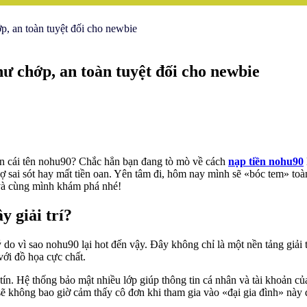
p, an toàn tuyệt đối cho newbie
hư chớp, an toàn tuyệt đối cho newbie
ến cái tên nohu90? Chắc hẳn bạn đang tò mò về cách
nạp tiền nohu90
ợ sai sót hay mất tiền oan. Yên tâm đi, hôm nay mình sẽ «bóc tem» toà
i và cùng mình khám phá nhé!
y giải trí?
 do vì sao nohu90 lại hot đến vậy. Đây không chỉ là một nền tảng giải 
với đồ họa cực chất.
tín. Hệ thống bảo mật nhiều lớp giúp thông tin cá nhân và tài khoản 
ẽ không bao giờ cảm thấy cô đơn khi tham gia vào «đại gia đình» này 