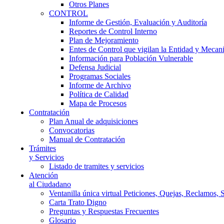
Otros Planes
CONTROL
Informe de Gestión, Evaluación y Auditoría
Reportes de Control Interno
Plan de Mejoramiento
Entes de Control que vigilan la Entidad y Mecan
Información para Población Vulnerable
Defensa Judicial
Programas Sociales
Informe de Archivo
Política de Calidad
Mapa de Procesos
Contratación
Plan Anual de adquisiciones
Convocatorias
Manual de Contratación
Trámites
y Servicios
Listado de tramites y servicios
Atención
al Ciudadano
Ventanilla única virtual Peticiones, Quejas, Reclamos, 
Carta Trato Digno
Preguntas y Respuestas Frecuentes
Glosario