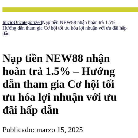
Inicio
Uncategorized
Nạp tiền NEW88 nhận hoàn trả 1.5% –
Hướng dẫn tham gia Cơ hội tối ưu hóa lợi nhuận với ưu đãi hấp
dẫn
Nạp tiền NEW88 nhận
hoàn trả 1.5% – Hướng
dẫn tham gia Cơ hội tối
ưu hóa lợi nhuận với ưu
đãi hấp dẫn
Publicado: marzo 15, 2025