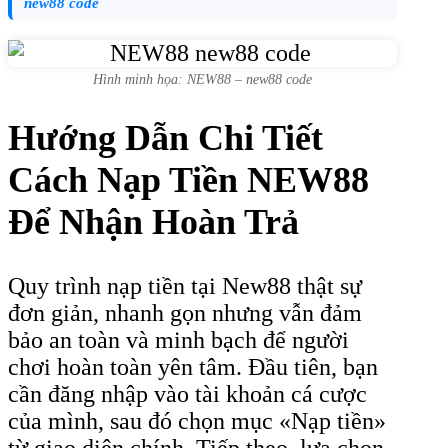
new88 code
Hình minh họa: NEW88 – new88 code
Hướng Dẫn Chi Tiết
Cách Nạp Tiền NEW88
Để Nhận Hoàn Trả
Quy trình nạp tiền tại New88 thật sự
đơn giản, nhanh gọn nhưng vẫn đảm
bảo an toàn và minh bạch để người
chơi hoàn toàn yên tâm. Đầu tiên, bạn
cần đăng nhập vào tài khoản cá cược
của mình, sau đó chọn mục «Nạp tiền»