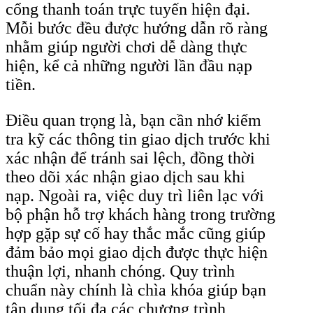
cổng thanh toán trực tuyến hiện đại.
Mỗi bước đều được hướng dẫn rõ ràng
nhằm giúp người chơi dễ dàng thực
hiện, kể cả những người lần đầu nạp
tiền.
Điều quan trọng là, bạn cần nhớ kiểm
tra kỹ các thông tin giao dịch trước khi
xác nhận để tránh sai lệch, đồng thời
theo dõi xác nhận giao dịch sau khi
nạp. Ngoài ra, việc duy trì liên lạc với
bộ phận hỗ trợ khách hàng trong trường
hợp gặp sự cố hay thắc mắc cũng giúp
đảm bảo mọi giao dịch được thực hiện
thuận lợi, nhanh chóng. Quy trình
chuẩn này chính là chìa khóa giúp bạn
tận dụng tối đa các chương trình