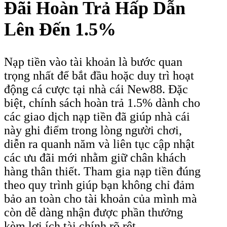
Đãi Hoàn Trả Hấp Dẫn
Lên Đến 1.5%
Nạp tiền vào tài khoản là bước quan
trọng nhất để bắt đầu hoặc duy trì hoạt
động cá cược tại nhà cái New88. Đặc
biệt, chính sách hoàn trả 1.5% dành cho
các giao dịch nạp tiền đã giúp nhà cái
này ghi điểm trong lòng người chơi,
diễn ra quanh năm và liên tục cập nhật
các ưu đãi mới nhằm giữ chân khách
hàng thân thiết. Tham gia nạp tiền đúng
theo quy trình giúp bạn không chỉ đảm
bảo an toàn cho tài khoản của mình mà
còn dễ dàng nhận được phần thưởng
kèm lợi ích tài chính rõ rệt.