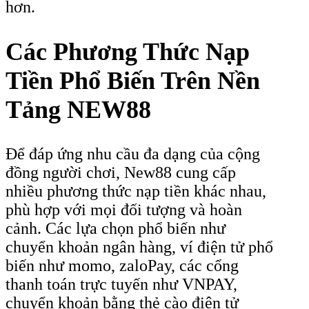
hơn.
Các Phương Thức Nạp
Tiền Phổ Biến Trên Nền
Tảng NEW88
Để đáp ứng nhu cầu đa dạng của cộng
đồng người chơi, New88 cung cấp
nhiều phương thức nạp tiền khác nhau,
phù hợp với mọi đối tượng và hoàn
cảnh. Các lựa chọn phổ biến như
chuyển khoản ngân hàng, ví điện tử phổ
biến như momo, zaloPay, các cổng
thanh toán trực tuyến như VNPAY,
chuyển khoản bằng thẻ cào điện tử