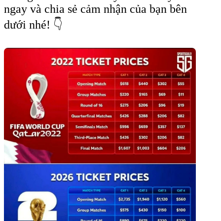
ngay và chia sẻ cảm nhận của bạn bên
dưới nhé! 👇