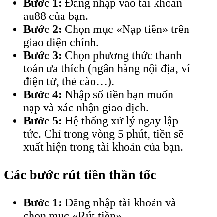
Bước 1:
Đăng nhập vào tài khoản
au88 của bạn.
Bước 2:
Chọn mục «Nạp tiền» trên
giao diện chính.
Bước 3:
Chọn phương thức thanh
toán ưa thích (ngân hàng nội địa, ví
điện tử, thẻ cào…).
Bước 4:
Nhập số tiền bạn muốn
nạp và xác nhận giao dịch.
Bước 5:
Hệ thống xử lý ngay lập
tức. Chỉ trong vòng 5 phút, tiền sẽ
xuất hiện trong tài khoản của bạn.
Các bước rút tiền thần tốc
Bước 1:
Đăng nhập tài khoản và
chọn mục «Rút tiền».