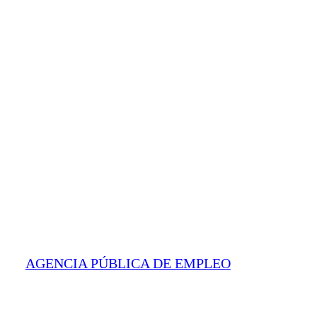
AGENCIA PÚBLICA DE EMPLEO