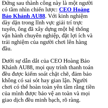
Đứng sau thành công này là một người
có tầm nhìn chiến lược:
CEO Hoàng
Bảo Khánh AU88
. Với kinh nghiệm
dày dặn trong lĩnh vực giải trí trực
tuyến, ông đã xây dựng một hệ thống
vận hành chuyên nghiệp, đặt lợi ích và
trải nghiệm của người chơi lên hàng
đầu.
Dưới sự dẫn dắt của CEO Hoàng Bảo
Khánh AU88, mọi quy trình thanh toán
đều được kiểm soát chặt chẽ, đảm bảo
không có sai sót hay gian lận. Người
chơi có thể hoàn toàn yên tâm rằng tiền
của mình được bảo vệ an toàn và mọi
giao dịch đều minh bạch, rõ ràng.