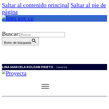
Saltar al contenido principal
Saltar al pie de
página
Buscar:
Botón de búsqueda
LINA MARCELA ROLDAN PRIETO
- Gerente