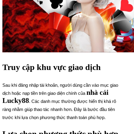
Truy cập khu vực giao dịch
Sau khi đăng nhập tài khoản, người dùng cần vào mục giao
nhà cái
dịch hoặc nạp tiền trên giao diện chính của
Lucky88
. Các danh mục thường được hiển thị khá rõ
ràng nhằm giúp thao tác nhanh hơn. Đây là bước đầu tiên
trước khi lựa chọn phương thức thanh toán phù hợp.
Lựa chọn phương thức phù hợp