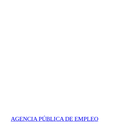
AGENCIA PÚBLICA DE EMPLEO