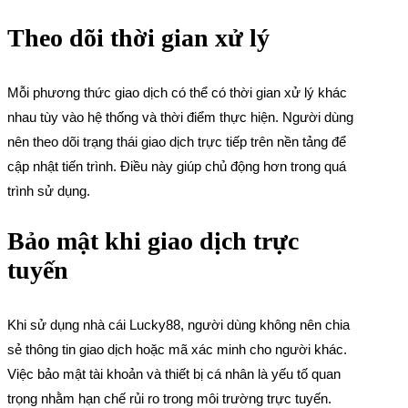
Theo dõi thời gian xử lý
Mỗi phương thức giao dịch có thể có thời gian xử lý khác
nhau tùy vào hệ thống và thời điểm thực hiện. Người dùng
nên theo dõi trạng thái giao dịch trực tiếp trên nền tảng để
cập nhật tiến trình. Điều này giúp chủ động hơn trong quá
trình sử dụng.
Bảo mật khi giao dịch trực
tuyến
Khi sử dụng nhà cái Lucky88, người dùng không nên chia
sẻ thông tin giao dịch hoặc mã xác minh cho người khác.
Việc bảo mật tài khoản và thiết bị cá nhân là yếu tố quan
trọng nhằm hạn chế rủi ro trong môi trường trực tuyến.