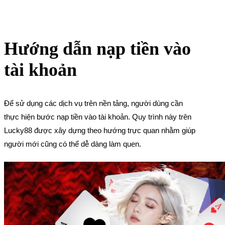
Hướng dẫn nạp tiền vào
tài khoản
Để sử dụng các dịch vụ trên nền tảng, người dùng cần
thực hiện bước nạp tiền vào tài khoản. Quy trình này trên
Lucky88 được xây dựng theo hướng trực quan nhằm giúp
người mới cũng có thể dễ dàng làm quen.