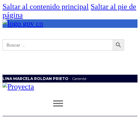
Saltar al contenido principal
Saltar al pie de
página
Botón de búsqueda
Buscar:
LINA MARCELA ROLDAN PRIETO
- Gerente