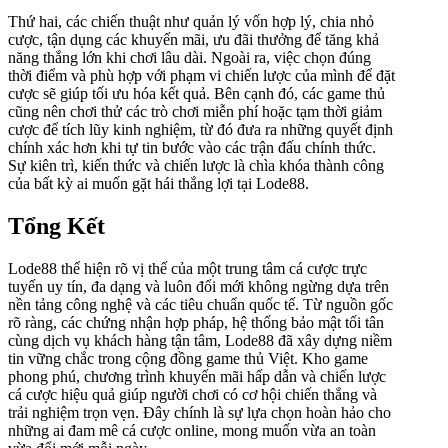
Thứ hai, các chiến thuật như quản lý vốn hợp lý, chia nhỏ
cược, tận dụng các khuyến mãi, ưu đãi thưởng để tăng khả
năng thắng lớn khi chơi lâu dài. Ngoài ra, việc chọn đúng
thời điểm và phù hợp với phạm vi chiến lược của mình để đặt
cược sẽ giúp tối ưu hóa kết quả. Bên cạnh đó, các game thủ
cũng nên chơi thử các trò chơi miễn phí hoặc tạm thời giảm
cược để tích lũy kinh nghiệm, từ đó đưa ra những quyết định
chính xác hơn khi tự tin bước vào các trận đấu chính thức.
Sự kiên trì, kiến thức và chiến lược là chìa khóa thành công
của bất kỳ ai muốn gặt hái thắng lợi tại Lode88.
Tổng Kết
Lode88 thể hiện rõ vị thế của một trung tâm cá cược trực
tuyến uy tín, đa dạng và luôn đổi mới không ngừng dựa trên
nền tảng công nghệ và các tiêu chuẩn quốc tế. Từ nguồn gốc
rõ ràng, các chứng nhận hợp pháp, hệ thống bảo mật tối tân
cùng dịch vụ khách hàng tận tâm, Lode88 đã xây dựng niềm
tin vững chắc trong cộng đồng game thủ Việt. Kho game
phong phú, chương trình khuyến mãi hấp dẫn và chiến lược
cá cược hiệu quả giúp người chơi có cơ hội chiến thắng và
trải nghiệm trọn vẹn. Đây chính là sự lựa chọn hoàn hảo cho
những ai đam mê cá cược online, mong muốn vừa an toàn