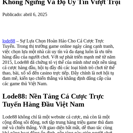
Không Ngừng Và Độ Uy Tín Vượt Trội
Publicado: abril 6, 2025
lode88
– Sự Lựa Chọn Hoàn Hảo Cho Cá Cược Trực
Tuyến. Trong thị trường game online ngày càng cạnh tranh,
việc chọn lựa một nhà cái uy tín và đa dạng luôn là ưu tiên
hàng đầu của người chơi. Với sự phát triển mạnh mẽ từ năm
2015, Lode88 đã chứng tỏ vị thế của mình như một nền tảng
cá cược hàng đầu, hội tụ đầy đủ các loại hình trò chơi từ thể
thao, bài, xổ số đến casino trực tiếp. Đây chính là nơi hội tụ
đam mê, kiến tạo chiến thắng và khẳng định đẳng cấp của
các game thủ Việt Nam.
Lode88: Nền Tảng Cá Cược Trực
Tuyến Hàng Đầu Việt Nam
Lode88 không chỉ là một website cá cược, mà còn là một
cộng đồng sôi động, nơi tập trung hàng triệu game thủ đam
mê và chiến thắng. Với giao diện bắt mắt, dễ thao tác cùng
khả năng hoạt động ổn định, nền tảng này giúp người chơi