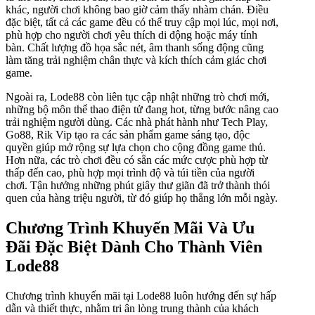
khác, người chơi không bao giờ cảm thấy nhàm chán. Điều
đặc biệt, tất cả các game đều có thể truy cập mọi lúc, mọi nơi,
phù hợp cho người chơi yêu thích di động hoặc máy tính
bàn. Chất lượng đồ họa sắc nét, âm thanh sống động cũng
làm tăng trải nghiệm chân thực và kích thích cảm giác chơi
game.
Ngoài ra, Lode88 còn liên tục cập nhật những trò chơi mới,
những bộ môn thể thao điện tử đang hot, từng bước nâng cao
trải nghiệm người dùng. Các nhà phát hành như Tech Play,
Go88, Rik Vip tạo ra các sản phẩm game sáng tạo, độc
quyền giúp mở rộng sự lựa chọn cho cộng đồng game thủ.
Hơn nữa, các trò chơi đều có sẵn các mức cược phù hợp từ
thấp đến cao, phù hợp mọi trình độ và túi tiền của người
chơi. Tận hưởng những phút giây thư giãn đã trở thành thói
quen của hàng triệu người, từ đó giúp họ thắng lớn mỗi ngày.
Chương Trình Khuyến Mãi Và Ưu
Đãi Đặc Biệt Dành Cho Thành Viên
Lode88
Chương trình khuyến mãi tại Lode88 luôn hướng đến sự hấp
dẫn và thiết thực, nhằm tri ân lòng trung thành của khách