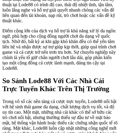
thuật tại Lode88 có trình độ cao, thái độ nhiệt tình, tận tâm,
luôn lắng nghe và hỗ trợ giải quyết nhanh chóng các vấn đề
liên quan đến tài khoản, nạp rút, trò chơi hoặc các vấn đề kỹ
thuật khác.
Điểm cộng lớn của dịch vụ hỗ trợ là khả năng xử lý đa ngôn
ngữ, phù hợp cho cộng đồng người chơi đa dạng về quốc
tịch. Nhờ đó, bất kỳ ai khi gặp khó khăn đều có thể yên tâm
liên hệ và nhận được sự trợ giúp kịp thời, giúp quá trình chơi
game và cá cược trở nên trơn tru hơn. Sự chuyên nghiệp này
chính là yếu tố giữ chân người chơi lâu dài, góp phần kiến
tạo một cộng đồng cá cược lành mạnh, đáng tin cậy tại
Lode88.
So Sánh Lode88 Với Các Nhà Cái
Trực Tuyến Khác Trên Thị Trường
Trong vô số các nền tảng cá cược trực tuyến, Lode88 nổi bật
với hệ sinh thái game đa dạng, chất lượng dịch vụ tốt, và độ
uy tín cao. Một mặt, những nhà cái khác có thể sở hữu các
trò chơi nổi bật, nhưng thường thiếu sự đầu tư về mặt bảo
mật, hệ thống vận hành hoặc thiếu các chứng nhận quốc tế rõ
ràng. Mặt khác, Lode88 luôn cập nhật những công nghệ mới