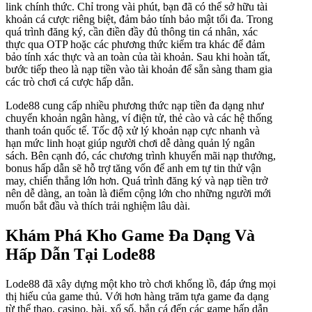
link chính thức. Chỉ trong vài phút, bạn đã có thể sở hữu tài
khoản cá cược riêng biệt, đảm bảo tính bảo mật tối đa. Trong
quá trình đăng ký, cần điền đầy đủ thông tin cá nhân, xác
thực qua OTP hoặc các phương thức kiểm tra khác để đảm
bảo tính xác thực và an toàn của tài khoản. Sau khi hoàn tất,
bước tiếp theo là nạp tiền vào tài khoản để sẵn sàng tham gia
các trò chơi cá cược hấp dẫn.
Lode88 cung cấp nhiều phương thức nạp tiền đa dạng như
chuyển khoản ngân hàng, ví điện tử, thẻ cào và các hệ thống
thanh toán quốc tế. Tốc độ xử lý khoản nạp cực nhanh và
hạn mức linh hoạt giúp người chơi dễ dàng quản lý ngân
sách. Bên cạnh đó, các chương trình khuyến mãi nạp thưởng,
bonus hấp dẫn sẽ hỗ trợ tăng vốn để anh em tự tin thử vận
may, chiến thắng lớn hơn. Quá trình đăng ký và nạp tiền trở
nên dễ dàng, an toàn là điểm cộng lớn cho những người mới
muốn bắt đầu và thích trải nghiệm lâu dài.
Khám Phá Kho Game Đa Dạng Và
Hấp Dẫn Tại Lode88
Lode88 đã xây dựng một kho trò chơi khổng lồ, đáp ứng mọi
thị hiếu của game thủ. Với hơn hàng trăm tựa game đa dạng
từ thể thao, casino, bài, xổ số, bắn cá đến các game hấp dẫn