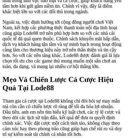
nhất trong lĩnh vực bảo mật và cá cược, giúp khách hàng yên
tâm hơn khi gửi gắm niềm tin. Chính vì vậy, đây là điểm
khác biệt lớn so với các đối thủ trong ngành.
Ngoài ra, việc định hướng tới cộng đồng người chơi Việt
Nam, kết hợp các phương thức thanh toán nội địa linh hoạt
cũng giúp Lode88 trở nên phù hợp hơn so với các nhà cái
quốc tế đã quá quen thuộc. Chính sách khuyến mãi hấp dẫn,
dịch vụ khách hàng tận tâm và sự minh bạch trong hoạt động
càng làm cho thương hiệu này trở nên thân thiện và tin cậy
hơn. So với các nền tảng khác, Lode88 được đánh giá là lựa
chọn tối ưu cho các game thủ mong muốn một sân chơi an
toàn, đa dạng, và mang lại nhiều cơ hội thắng lớn.
Mẹo Và Chiến Lược Cá Cược Hiệu
Quả Tại Lode88
Tham gia cá cược tại Lode88 không chỉ đòi hỏi sự may mắn
mà còn cần có chiến lược rõ ràng để tối đa hóa lợi nhuận.
Đầu tiên, anh em nên tìm hiểu kỹ luật chơi, các tỷ lệ cược và
theo dõi các lịch sử trận đấu, kết quả để đưa ra quyết định
chính xác. Việc đặt cược một cách tỉnh táo, không chạy theo
cảm xúc hay theo phong trào cũng giúp hạn chế rủi ro và duy
trì sự kiểm soát tài chính cá nhân tốt hơn.