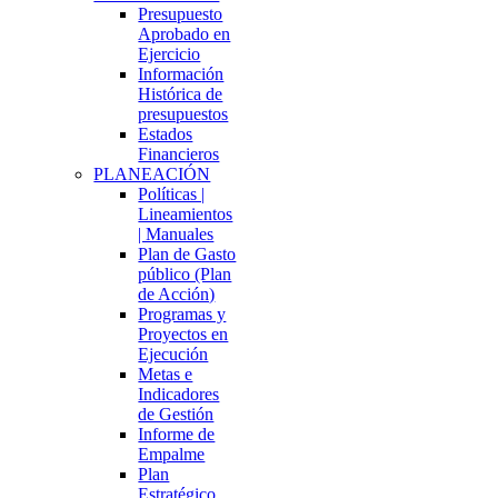
Presupuesto
Aprobado en
Ejercicio
Información
Histórica de
presupuestos
Estados
Financieros
PLANEACIÓN
Políticas |
Lineamientos
| Manuales
Plan de Gasto
público (Plan
de Acción)
Programas y
Proyectos en
Ejecución
Metas e
Indicadores
de Gestión
Informe de
Empalme
Plan
Estratégico