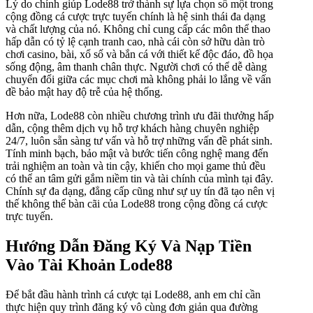
Lý do chính giúp Lode88 trở thành sự lựa chọn số một trong
cộng đồng cá cược trực tuyến chính là hệ sinh thái đa dạng
và chất lượng của nó. Không chỉ cung cấp các môn thể thao
hấp dẫn có tỷ lệ cạnh tranh cao, nhà cái còn sở hữu dàn trò
chơi casino, bài, xổ số và bắn cá với thiết kế độc đáo, đồ họa
sống động, âm thanh chân thực. Người chơi có thể dễ dàng
chuyển đổi giữa các mục chơi mà không phải lo lắng về vấn
đề bảo mật hay độ trễ của hệ thống.
Hơn nữa, Lode88 còn nhiều chương trình ưu đãi thưởng hấp
dẫn, cộng thêm dịch vụ hỗ trợ khách hàng chuyên nghiệp
24/7, luôn sẵn sàng tư vấn và hỗ trợ những vấn đề phát sinh.
Tính minh bạch, bảo mật và bước tiến công nghệ mang đến
trải nghiệm an toàn và tin cậy, khiến cho mọi game thủ đều
có thể an tâm gửi gắm niềm tin và tài chính của mình tại đây.
Chính sự đa dạng, đẳng cấp cũng như sự uy tín đã tạo nên vị
thế không thể bàn cãi của Lode88 trong cộng đồng cá cược
trực tuyến.
Hướng Dẫn Đăng Ký Và Nạp Tiền
Vào Tài Khoản Lode88
Để bắt đầu hành trình cá cược tại Lode88, anh em chỉ cần
thực hiện quy trình đăng ký vô cùng đơn giản qua đường