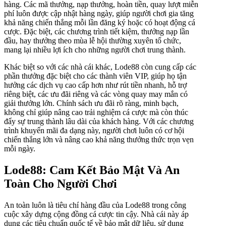
hàng. Các mã thưởng, nạp thưởng, hoàn tiền, quay lượt miễn
phí luôn được cập nhật hàng ngày, giúp người chơi gia tăng
khả năng chiến thắng mỗi lần đăng ký hoặc có hoạt động cá
cược. Đặc biệt, các chương trình tiết kiệm, thưởng nạp lần
đầu, hay thưởng theo mùa lễ hội thường xuyên tổ chức,
mang lại nhiều lợi ích cho những người chơi trung thành.
Khác biệt so với các nhà cái khác, Lode88 còn cung cấp các
phần thưởng đặc biệt cho các thành viên VIP, giúp họ tận
hưởng các dịch vụ cao cấp hơn như rút tiền nhanh, hỗ trợ
riêng biệt, các ưu đãi riêng và các vòng quay may mắn có
giải thưởng lớn. Chính sách ưu đãi rõ ràng, minh bạch,
không chỉ giúp nâng cao trải nghiệm cá cược mà còn thúc
đẩy sự trung thành lâu dài của khách hàng. Với các chương
trình khuyến mãi đa dạng này, người chơi luôn có cơ hội
chiến thắng lớn và nâng cao khả năng thưởng thức trọn vẹn
mỗi ngày.
Lode88: Cam Kết Bảo Mật Và An
Toàn Cho Người Chơi
An toàn luôn là tiêu chí hàng đầu của Lode88 trong công
cuộc xây dựng cộng đồng cá cược tin cậy. Nhà cái này áp
dụng các tiêu chuẩn quốc tế về bảo mật dữ liệu, sử dụng