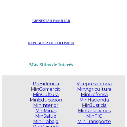
BIENESTAR FAMILIAR
REPÚBLICA DE COLOMBIA
Más Sitios de Interés
Presidencia
Vicepresidencia
MinComercio
MinAgricultura
MinCultura
MinDefensa
MinEducacion
MinHacienda
MinInterior
MinJusticia
MinMinas
MinRelaciones
MinSalud
MinTIC
MinTrabajo
MinTransporte
MinVivienda
.