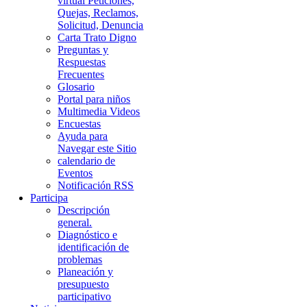
virtual Peticiones,
Quejas, Reclamos,
Solicitud, Denuncia
Carta Trato Digno
Preguntas y
Respuestas
Frecuentes
Glosario
Portal para niños
Multimedia Videos
Encuestas
Ayuda para
Navegar este Sitio
calendario de
Eventos
Notificación RSS
Participa
Descripción
general.
Diagnóstico e
identificación de
problemas
Planeación y
presupuesto
participativo