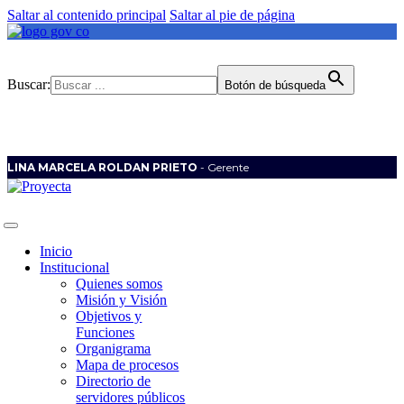
Saltar al contenido principal
Saltar al pie de página
Buscar:
Botón de búsqueda
LINA MARCELA ROLDAN PRIETO
- Gerente
Inicio
Institucional
Quienes somos
Misión y Visión
Objetivos y
Funciones
Organigrama
Mapa de procesos
Directorio de
servidores públicos