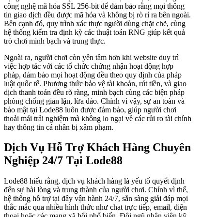
công nghệ mã hóa SSL 256-bit để đảm bảo rằng mọi thông
tin giao dịch đều được mã hóa và không bị rò rỉ ra bên ngoài.
Bên cạnh đó, quy trình xác thực người dùng chặt chẽ, cùng
hệ thống kiểm tra định kỳ các thuật toán RNG giúp kết quả
trò chơi minh bạch và trung thực.
Ngoài ra, người chơi còn yên tâm hơn khi website duy trì
việc hợp tác với các tổ chức chứng nhận hoạt động hợp
pháp, đảm bảo mọi hoạt động đều theo quy định của pháp
luật quốc tế. Phương thức bảo vệ tài khoản, rút tiền, và giao
dịch thanh toán đều rõ ràng, minh bạch cùng các biện pháp
phòng chống gian lận, lừa đảo. Chính vì vậy, sự an toàn và
bảo mật tại Lode88 luôn được đảm bảo, giúp người chơi
thoải mái trải nghiệm mà không lo ngại về các rủi ro tài chính
hay thông tin cá nhân bị xâm phạm.
Dịch Vụ Hỗ Trợ Khách Hàng Chuyên
Nghiệp 24/7 Tại Lode88
Lode88 hiểu rằng, dịch vụ khách hàng là yếu tố quyết định
đến sự hài lòng và trung thành của người chơi. Chính vì thế,
hệ thống hỗ trợ tại đây vận hành 24/7, sẵn sàng giải đáp mọi
thắc mắc qua nhiều hình thức như chat trực tiếp, email, điện
thoại hoặc các mạng xã hội phổ biến. Đội ngũ nhân viên kỹ