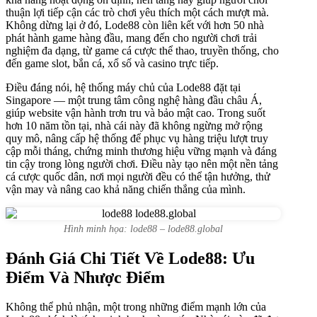
thuận lợi tiếp cận các trò chơi yêu thích một cách mượt mà.
Không dừng lại ở đó, Lode88 còn liên kết với hơn 50 nhà
phát hành game hàng đầu, mang đến cho người chơi trải
nghiệm đa dạng, từ game cá cược thể thao, truyền thống, cho
đến game slot, bắn cá, xổ số và casino trực tiếp.
Điều đáng nói, hệ thống máy chủ của Lode88 đặt tại
Singapore — một trung tâm công nghệ hàng đầu châu Á,
giúp website vận hành trơn tru và bảo mật cao. Trong suốt
hơn 10 năm tồn tại, nhà cái này đã không ngừng mở rộng
quy mô, nâng cấp hệ thống để phục vụ hàng triệu lượt truy
cập mỗi tháng, chứng minh thương hiệu vững mạnh và đáng
tin cậy trong lòng người chơi. Điều này tạo nên một nền tảng
cá cược quốc dân, nơi mọi người đều có thể tận hưởng, thử
vận may và nâng cao khả năng chiến thắng của mình.
Hình minh họa: lode88 – lode88.global
Đánh Giá Chi Tiết Về Lode88: Ưu
Điểm Và Nhược Điểm
Không thể phủ nhận, một trong những điểm mạnh lớn của