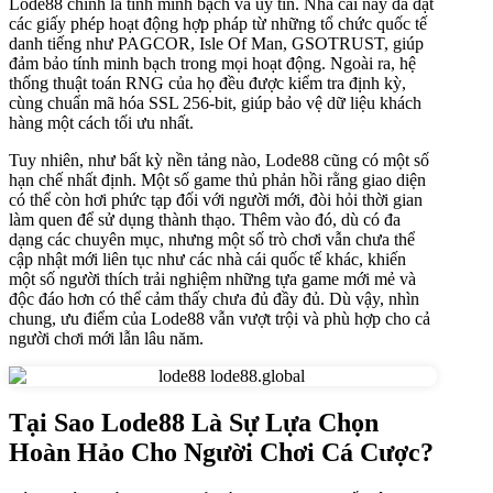
Lode88 chính là tính minh bạch và uy tín. Nhà cái này đã đạt
các giấy phép hoạt động hợp pháp từ những tổ chức quốc tế
danh tiếng như PAGCOR, Isle Of Man, GSOTRUST, giúp
đảm bảo tính minh bạch trong mọi hoạt động. Ngoài ra, hệ
thống thuật toán RNG của họ đều được kiểm tra định kỳ,
cùng chuẩn mã hóa SSL 256-bit, giúp bảo vệ dữ liệu khách
hàng một cách tối ưu nhất.
Tuy nhiên, như bất kỳ nền tảng nào, Lode88 cũng có một số
hạn chế nhất định. Một số game thủ phản hồi rằng giao diện
có thể còn hơi phức tạp đối với người mới, đòi hỏi thời gian
làm quen để sử dụng thành thạo. Thêm vào đó, dù có đa
dạng các chuyên mục, nhưng một số trò chơi vẫn chưa thể
cập nhật mới liên tục như các nhà cái quốc tế khác, khiến
một số người thích trải nghiệm những tựa game mới mẻ và
độc đáo hơn có thể cảm thấy chưa đủ đầy đủ. Dù vậy, nhìn
chung, ưu điểm của Lode88 vẫn vượt trội và phù hợp cho cả
người chơi mới lẫn lâu năm.
Tại Sao Lode88 Là Sự Lựa Chọn
Hoàn Hảo Cho Người Chơi Cá Cược?