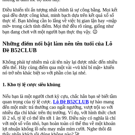
Điều khiến tôi ấn tượng nhất chính là sự công bằng. Mọi kết
quả đều được công khai, minh bạch dựa trên kết quả xổ số
thực tế. Bạn không cần lo lắng về việc bị gian lận hay «mập
mờ» trong cách tính điểm. Mọi thứ đều rõ ràng, giống như
bạn đang chơi với một người bạn thực thụ vậy. 😉
Những điểm nổi bật làm nên tên tuổi của Lô
Đề B52CLUB
Không phải tự nhiên mà cái tên này lại được nhắc đến nhiều
đến thế. Hãy cùng điểm qua một vài «vũ khí bí mật» khiến
nó trở nên khác biệt so với phần còn lại nhé.
1. Kho tỷ lệ cược siêu khủng
Nếu bạn là một người chơi kỳ cựu, chắc hẳn bạn sẽ biết tầm
quan trọng của tỷ lệ cược.
Lô Đề B52CLUB
tự hào mang
đến một mức trả thưởng cao ngất ngưởng, vượt trội so với
nhiều địa chỉ khác trên thị trường. Ví dụ, với hình thức chơi
lô 2 số, tỷ lệ có thể lên tới 1 ăn 99. Điều này có nghĩa là chỉ
với một số vốn nhỏ, bạn hoàn toàn có thể thu về một khoản
lợi nhuận khổng lồ nếu may mắn mỉm cười. Nghe thôi đã
thấy phấn khích rồi đúng không nào? 🚀