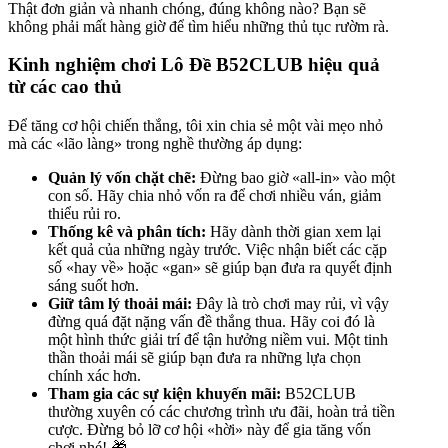
Thật đơn giản và nhanh chóng, đúng không nào? Bạn sẽ
không phải mất hàng giờ để tìm hiểu những thủ tục rườm rà.
Kinh nghiệm chơi Lô Đề B52CLUB hiệu quả
từ các cao thủ
Để tăng cơ hội chiến thắng, tôi xin chia sẻ một vài mẹo nhỏ
mà các «lão làng» trong nghề thường áp dụng:
Quản lý vốn chặt chẽ:
Đừng bao giờ «all-in» vào một
con số. Hãy chia nhỏ vốn ra để chơi nhiều ván, giảm
thiểu rủi ro.
Thống kê và phân tích:
Hãy dành thời gian xem lại
kết quả của những ngày trước. Việc nhận biết các cặp
số «hay về» hoặc «gan» sẽ giúp bạn đưa ra quyết định
sáng suốt hơn.
Giữ tâm lý thoải mái:
Đây là trò chơi may rủi, vì vậy
đừng quá đặt nặng vấn đề thắng thua. Hãy coi đó là
một hình thức giải trí để tận hưởng niềm vui. Một tinh
thần thoải mái sẽ giúp bạn đưa ra những lựa chọn
chính xác hơn.
Tham gia các sự kiện khuyến mãi:
B52CLUB
thường xuyên có các chương trình ưu đãi, hoàn trả tiền
cược. Đừng bỏ lỡ cơ hội «hời» này để gia tăng vốn
chơi nhé! 🎁