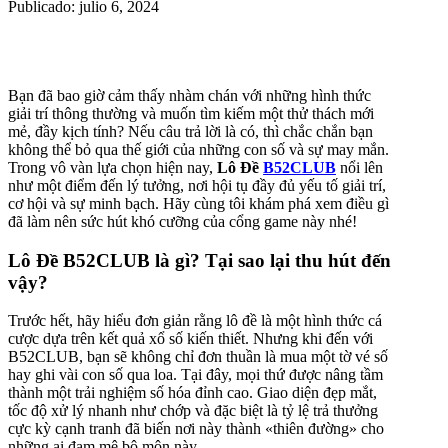
Publicado: julio 6, 2024
Bạn đã bao giờ cảm thấy nhàm chán với những hình thức
giải trí thông thường và muốn tìm kiếm một thử thách mới
mẻ, đầy kịch tính? Nếu câu trả lời là có, thì chắc chắn bạn
không thể bỏ qua thế giới của những con số và sự may mắn.
Trong vô vàn lựa chọn hiện nay,
Lô Đề
B52CLUB
nổi lên
như một điểm đến lý tưởng, nơi hội tụ đầy đủ yếu tố giải trí,
cơ hội và sự minh bạch. Hãy cùng tôi khám phá xem điều gì
đã làm nên sức hút khó cưỡng của cổng game này nhé!
Lô Đề B52CLUB là gì? Tại sao lại thu hút đến
vậy?
Trước hết, hãy hiểu đơn giản rằng lô đề là một hình thức cá
cược dựa trên kết quả xổ số kiến thiết. Nhưng khi đến với
B52CLUB, bạn sẽ không chỉ đơn thuần là mua một tờ vé số
hay ghi vài con số qua loa. Tại đây, mọi thứ được nâng tầm
thành một trải nghiệm số hóa đỉnh cao. Giao diện đẹp mắt,
tốc độ xử lý nhanh như chớp và đặc biệt là tỷ lệ trả thưởng
cực kỳ cạnh tranh đã biến nơi này thành «thiên đường» cho
những ai đam mê bộ môn này.