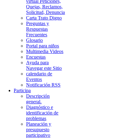
virtual Peticiones,
Quejas, Reclamos,
Solicitud, Denuncia
Carta Trato Digno
Preguntas y
Respuestas
Frecuentes
Glosario
Portal para niños
Multimedia Videos
Encuestas
Ayuda para
Navegar este Sitio
calendario de
Eventos
Notificación RSS
Participa
Descripción
general.
Diagnóstico e
identificación de
problemas
Planeación y
presupuesto
participativo