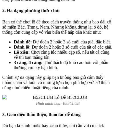
2. Đa dạng phương thức chơi
Bạn có thể chơi lô đề theo cách truyền thống như bao đài xổ
số miền Bắc, Trung, Nam. Nhưng không dừng lại ở đó, hệ
thống còn cung cấp vô vàn biến thể hấp dẫn khác như:
Đánh đề:
Dự đoán 2 hoặc 3 số cuối của giải đặc biệt.
Đánh lô:
Dự đoán 2 hoặc 3 số cuối của tất cả các giải.
Lô xiên:
Chơi cùng lúc nhiều cặp số, nếu tất cả cùng
về thì bạn thắng lớn.
3 càng, 4 càng:
Thử thách độ khó cao hơn với phần
thưởng cực kỳ hậu hĩnh.
Chính sự đa dạng này giúp bạn không bao giờ cảm thấy
nhàm chán và luôn có những lựa chọn phù hợp với sở thích
cũng như chiến thuật riêng của mình.
Hình minh hoạ: B52CLUB
3. Giao diện thân thiện, thao tác dễ dàng
Dù bạn là «lính mới» hay «cao thủ», chỉ cần vài cú click