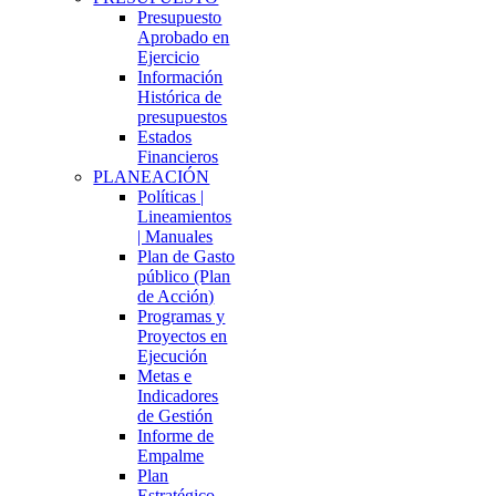
Presupuesto
Aprobado en
Ejercicio
Información
Histórica de
presupuestos
Estados
Financieros
PLANEACIÓN
Políticas |
Lineamientos
| Manuales
Plan de Gasto
público (Plan
de Acción)
Programas y
Proyectos en
Ejecución
Metas e
Indicadores
de Gestión
Informe de
Empalme
Plan
Estratégico