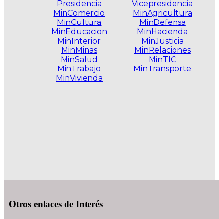
Presidencia
Vicepresidencia
MinComercio
MinAgricultura
MinCultura
MinDefensa
MinEducacion
MinHacienda
MinInterior
MinJusticia
MinMinas
MinRelaciones
MinSalud
MinTIC
MinTrabajo
MinTransporte
MinVivienda
.
Otros enlaces de Interés