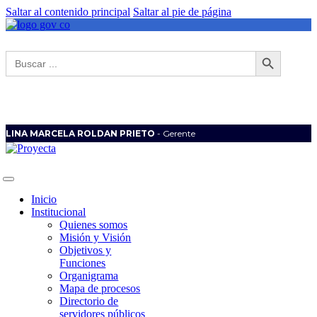
Saltar al contenido principal
Saltar al pie de página
Botón de búsqueda
Buscar:
LINA MARCELA ROLDAN PRIETO
- Gerente
Inicio
Institucional
Quienes somos
Misión y Visión
Objetivos y
Funciones
Organigrama
Mapa de procesos
Directorio de
servidores públicos