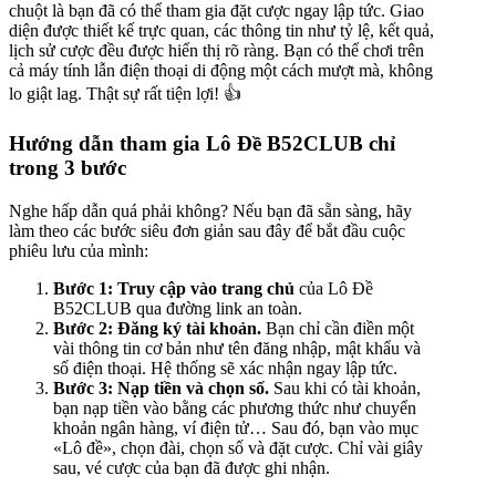
chuột là bạn đã có thể tham gia đặt cược ngay lập tức. Giao
diện được thiết kế trực quan, các thông tin như tỷ lệ, kết quả,
lịch sử cược đều được hiển thị rõ ràng. Bạn có thể chơi trên
cả máy tính lẫn điện thoại di động một cách mượt mà, không
lo giật lag. Thật sự rất tiện lợi! 👍
Hướng dẫn tham gia Lô Đề B52CLUB chỉ
trong 3 bước
Nghe hấp dẫn quá phải không? Nếu bạn đã sẵn sàng, hãy
làm theo các bước siêu đơn giản sau đây để bắt đầu cuộc
phiêu lưu của mình:
Bước 1: Truy cập vào trang chủ
của Lô Đề
B52CLUB qua đường link an toàn.
Bước 2: Đăng ký tài khoản.
Bạn chỉ cần điền một
vài thông tin cơ bản như tên đăng nhập, mật khẩu và
số điện thoại. Hệ thống sẽ xác nhận ngay lập tức.
Bước 3: Nạp tiền và chọn số.
Sau khi có tài khoản,
bạn nạp tiền vào bằng các phương thức như chuyển
khoản ngân hàng, ví điện tử… Sau đó, bạn vào mục
«Lô đề», chọn đài, chọn số và đặt cược. Chỉ vài giây
sau, vé cược của bạn đã được ghi nhận.