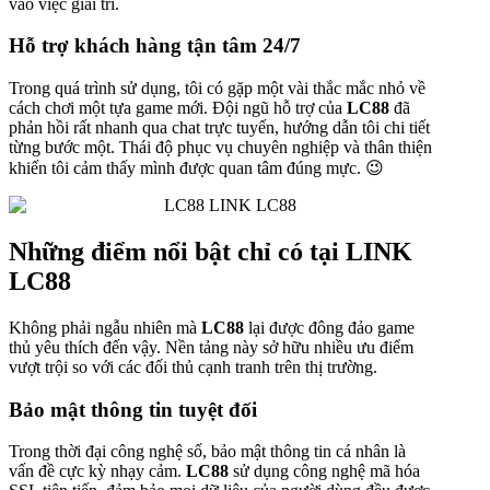
vào việc giải trí.
Hỗ trợ khách hàng tận tâm 24/7
Trong quá trình sử dụng, tôi có gặp một vài thắc mắc nhỏ về
cách chơi một tựa game mới. Đội ngũ hỗ trợ của
LC88
đã
phản hồi rất nhanh qua chat trực tuyến, hướng dẫn tôi chi tiết
từng bước một. Thái độ phục vụ chuyên nghiệp và thân thiện
khiến tôi cảm thấy mình được quan tâm đúng mực. 😉
Những điểm nổi bật chỉ có tại LINK
LC88
Không phải ngẫu nhiên mà
LC88
lại được đông đảo game
thủ yêu thích đến vậy. Nền tảng này sở hữu nhiều ưu điểm
vượt trội so với các đối thủ cạnh tranh trên thị trường.
Bảo mật thông tin tuyệt đối
Trong thời đại công nghệ số, bảo mật thông tin cá nhân là
vấn đề cực kỳ nhạy cảm.
LC88
sử dụng công nghệ mã hóa