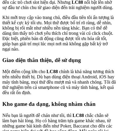
đến các trò chơi slot hiện đại. Nhưng
LC88
nổi bật lên nhờ
sự đầu tư chỉn chu từ giao diện đến trải nghiệm người dùng.
Khi mới truy cập vào trang chủ, điều đầu tiên tôi ấn tượng là
thiết kế cực kỳ tối ưu. Mọi thứ được bố trí rõ ràng, dễ nhìn,
không bị rối mắt như nhiều nền tảng khác. Bạn có thể dễ
dàng tìm thấy trò chơi yêu thích chỉ trong vài cú click chuột.
Đặc biệt, phiên bản di động cũng được tối ưu hóa rất tốt,
giúp bạn giải trí mọi lúc mọi nơi mà không gặp bất kỳ trở
ngại nào.
Giao diện thân thiện, dễ sử dụng
Một điểm cộng lớn cho
LC88
chính là khả năng tương thích
trên nhiều thiết bị. Dù bạn dùng điện thoại Android, iOS hay
máy tính bảng, mọi thứ đều mượt mà và nhanh chóng. Tôi đã
thử nghiệm trên cả smartphone cũ và máy tính bảng, kết quả
đều rất ổn định.
Kho game đa dạng, không nhàm chán
Nếu bạn là người dễ chán như tôi, thì
LC88
chắc chắn sẽ
làm bạn hài lòng. Họ có hàng trăm tựa game khác nhau, từ
những game bài kinh điển như Poker, Baccarat cho đến các