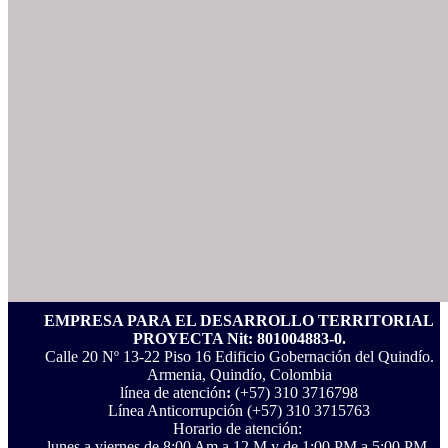
EMPRESA PARA EL DESARROLLO TERRITORIAL
PROYECTA Nit: 801004883-0.
Calle 20 Nº 13-22 Piso 16 Edificio Gobernación del Quindío.
Armenia, Quindío, Colombia
línea de atención
:
(+57) 310 3716798
Línea Anticorrupción ‪(+57) 310 3715763‬
Horario de atención:
lunes a viernes de 8:00 Am a 12 M y de 1:00 PM a 5:00 PM.