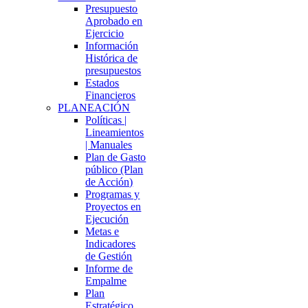
Presupuesto
Aprobado en
Ejercicio
Información
Histórica de
presupuestos
Estados
Financieros
PLANEACIÓN
Políticas |
Lineamientos
| Manuales
Plan de Gasto
público (Plan
de Acción)
Programas y
Proyectos en
Ejecución
Metas e
Indicadores
de Gestión
Informe de
Empalme
Plan
Estratégico