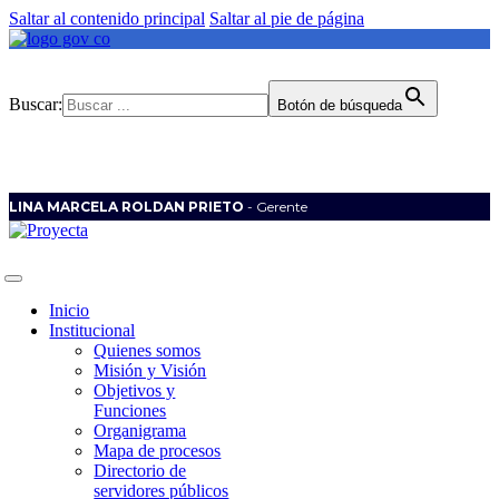
Saltar al contenido principal
Saltar al pie de página
Buscar:
Botón de búsqueda
LINA MARCELA ROLDAN PRIETO
- Gerente
Inicio
Institucional
Quienes somos
Misión y Visión
Objetivos y
Funciones
Organigrama
Mapa de procesos
Directorio de
servidores públicos