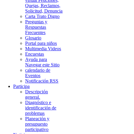
virtual Peticiones,
Quejas, Reclamos,
Solicitud, Denuncia
Carta Trato Digno
Preguntas y
Respuestas
Frecuentes
Glosario
Portal para niños
Multimedia Videos
Encuestas
Ayuda para
Navegar este Sitio
calendario de
Eventos
Notificación RSS
Participa
Descripción
general.
Diagnóstico e
identificación de
problemas
Planeación y
presupuesto
participativo