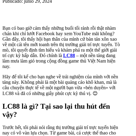
Publicado: junio 29, 2024
Bạn có bao giờ cảm thấy những buổi tối rảnh rỗi thật nhàm
chán khi chỉ lướt Facebook hay xem YouTube mãi không?
Gần đây, tôi thấy hội bạn thân của mình cứ bàn tán xôn xao
về một cái tên mới toanh trên thị trường giải trí trực tuyến. Tò
mò, tôi quyết định tìm hiểu và khám phá ra một thế giới giải
trí cực kỳ hấp dẫn. Đó chính là
LC88
– một nền tảng đang
làm mưa làm gió trong cộng đồng game thủ Việt Nam hiện
nay.
Hãy để tôi kể cho bạn nghe về trải nghiệm của mình với nền
tảng này. Không phải là một bài quảng cáo khô khan, mà là
câu chuyện thực tế về một người bạn vừa «bén duyên» với
LC88 và đã có những giây phút cực kỳ thú vị. 😊
LC88 là gì? Tại sao lại thu hút đến
vậy?
Trước hết, tôi phải nói rằng thị trường giải trí trực tuyến hiện
nay có vô vàn lựa chọn. Từ game bài, cá cược thể thao cho