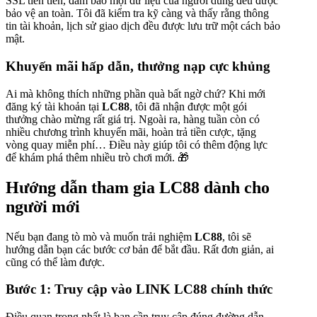
SSL tiên tiến, đảm bảo mọi dữ liệu của người dùng đều được
bảo vệ an toàn. Tôi đã kiểm tra kỹ càng và thấy rằng thông
tin tài khoản, lịch sử giao dịch đều được lưu trữ một cách bảo
mật.
Khuyến mãi hấp dẫn, thưởng nạp cực khủng
Ai mà không thích những phần quà bất ngờ chứ? Khi mới
đăng ký tài khoản tại
LC88
, tôi đã nhận được một gói
thưởng chào mừng rất giá trị. Ngoài ra, hàng tuần còn có
nhiều chương trình khuyến mãi, hoàn trả tiền cược, tặng
vòng quay miễn phí… Điều này giúp tôi có thêm động lực
để khám phá thêm nhiều trò chơi mới. 🎁
Hướng dẫn tham gia LC88 dành cho
người mới
Nếu bạn đang tò mò và muốn trải nghiệm
LC88
, tôi sẽ
hướng dẫn bạn các bước cơ bản để bắt đầu. Rất đơn giản, ai
cũng có thể làm được.
Bước 1: Truy cập vào LINK LC88 chính thức
Điều quan trọng nhất là bạn cần truy cập đúng đường dẫn