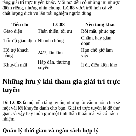
tảng giải trí trực tuyến khác. Mỗi nơi đều có những ưu nhược
điểm riêng, nhưng nhìn chung,
LC88
vượt trội hơn cả về
chất lượng dịch vụ lẫn trải nghiệm người dùng.
Tiêu chí
LC88
Nền tảng khác
Giao diện
Thân thiện, tối ưu
Rối mắt, phức tạp
Chậm, hay gián
Tốc độ giao dịch
Nhanh chóng
đoạn
Hỗ trợ khách
Hạn chế giờ làm
24/7, tận tâm
hàng
việc
Hấp dẫn, thường
Khuyến mãi
Ít ỏi, điều kiện khó
xuyên
Những lưu ý khi tham gia giải trí trực
tuyến
Dù
LC88
là một nền tảng uy tín, nhưng tôi vẫn muốn chia sẻ
một vài lời khuyên dành cho bạn. Giải trí trực tuyến là để thư
giãn, vì vậy hãy luôn giữ một tinh thần thoải mái và có trách
nhiệm.
Quản lý thời gian và ngân sách hợp lý