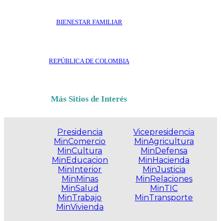
BIENESTAR FAMILIAR
REPÚBLICA DE COLOMBIA
Más Sitios de Interés
Presidencia
Vicepresidencia
MinComercio
MinAgricultura
MinCultura
MinDefensa
MinEducacion
MinHacienda
MinInterior
MinJusticia
MinMinas
MinRelaciones
MinSalud
MinTIC
MinTrabajo
MinTransporte
MinVivienda
.