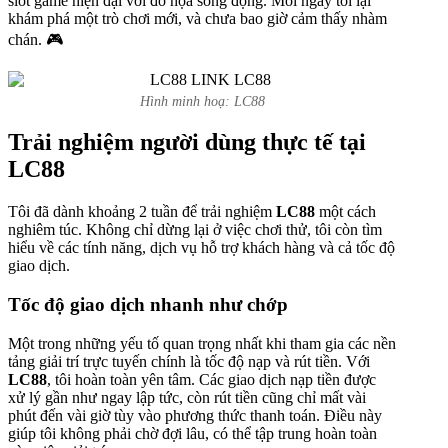
slot game hiện đại với đồ họa sống động. Mỗi ngày tôi lại
khám phá một trò chơi mới, và chưa bao giờ cảm thấy nhàm
chán. 🎮
Hình minh hoạ: LC88
Trải nghiệm người dùng thực tế tại
LC88
Tôi đã dành khoảng 2 tuần để trải nghiệm
LC88
một cách
nghiêm túc. Không chỉ dừng lại ở việc chơi thử, tôi còn tìm
hiểu về các tính năng, dịch vụ hỗ trợ khách hàng và cả tốc độ
giao dịch.
Tốc độ giao dịch nhanh như chớp
Một trong những yếu tố quan trọng nhất khi tham gia các nền
tảng giải trí trực tuyến chính là tốc độ nạp và rút tiền. Với
LC88
, tôi hoàn toàn yên tâm. Các giao dịch nạp tiền được
xử lý gần như ngay lập tức, còn rút tiền cũng chỉ mất vài
phút đến vài giờ tùy vào phương thức thanh toán. Điều này
giúp tôi không phải chờ đợi lâu, có thể tập trung hoàn toàn