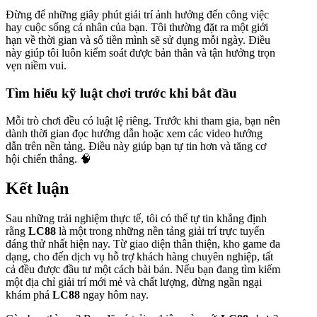
Đừng để những giây phút giải trí ảnh hưởng đến công việc
hay cuộc sống cá nhân của bạn. Tôi thường đặt ra một giới
hạn về thời gian và số tiền mình sẽ sử dụng mỗi ngày. Điều
này giúp tôi luôn kiểm soát được bản thân và tận hưởng trọn
vẹn niềm vui.
Tìm hiểu kỹ luật chơi trước khi bắt đầu
Mỗi trò chơi đều có luật lệ riêng. Trước khi tham gia, bạn nên
dành thời gian đọc hướng dẫn hoặc xem các video hướng
dẫn trên nền tảng. Điều này giúp bạn tự tin hơn và tăng cơ
hội chiến thắng. 🧠
Kết luận
Sau những trải nghiệm thực tế, tôi có thể tự tin khẳng định
rằng
LC88
là một trong những nền tảng giải trí trực tuyến
đáng thử nhất hiện nay. Từ giao diện thân thiện, kho game đa
dạng, cho đến dịch vụ hỗ trợ khách hàng chuyên nghiệp, tất
cả đều được đầu tư một cách bài bản. Nếu bạn đang tìm kiếm
một địa chỉ giải trí mới mẻ và chất lượng, đừng ngần ngại
khám phá
LC88
ngay hôm nay.