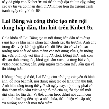
này đã giúp cho Kubet 9x trở thành một địa chỉ tin cậy, nâng
cao uy tín và độ nhận diện thương hiệu trên thị trường cạnh
tranh ngày càng khốc liệt.
Lai Bâng và công thức tạo nên nội
dung hấp dẫn, thu hút trên Kubet 9x
Chìa khóa để Lai Bâng tạo ra nội dung hấp dẫn nằm ở sự
sáng tạo và khả năng phân tích chính xác thị trường. Anh chú
trọng đến việc kết hợp giữa các dữ liệu sẵn có và các xu
hướng mới nhất để hình thành các nội dung vừa giàu thông
tin, vừa phù hợp với tâm lý người chơi. Đồng thời, anh còn
đề cao tính tương tác, khơi gợi cảm xúc qua từng bài viết,
video hoặc hướng dẫn, giúp người xem cảm thấy gần gũi và
tin tưởng hơn.
Không dừng lại ở đó, Lai Bâng còn sử dụng các yếu tố hình
ảnh, đồ họa bắt mắt, nội dung sáng tạo để tăng tính thu hút.
Anh hiểu rằng trong thế giới số ngày nay, nội dung phải có
tính chạm vào cảm xúc và sự tò mò của người đọc thì mới
giữ chân họ lâu dài. Vì thế, chiến lược dựng nội dung của
anh luôn hướng đến sự cá nhân hóa, thân thiện và cập nhật
xu hướng hot nhất mọi thời điểm.