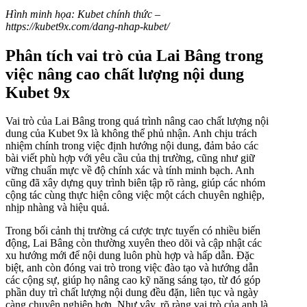
Hình minh họa: Kubet chính thức –
https://kubet9x.com/dang-nhap-kubet/
Phân tích vai trò của Lai Bâng trong
việc nâng cao chất lượng nội dung
Kubet 9x
Vai trò của Lai Bâng trong quá trình nâng cao chất lượng nội
dung của Kubet 9x là không thể phủ nhận. Anh chịu trách
nhiệm chính trong việc định hướng nội dung, đảm bảo các
bài viết phù hợp với yêu cầu của thị trường, cũng như giữ
vững chuẩn mực về độ chính xác và tính minh bạch. Anh
cũng đã xây dựng quy trình biên tập rõ ràng, giúp các nhóm
cộng tác cùng thực hiện công việc một cách chuyên nghiệp,
nhịp nhàng và hiệu quả.
Trong bối cảnh thị trường cá cược trực tuyến có nhiều biến
động, Lai Bâng còn thường xuyên theo dõi và cập nhật các
xu hướng mới để nội dung luôn phù hợp và hấp dẫn. Đặc
biệt, anh còn đóng vai trò trong việc đào tạo và hướng dẫn
các cộng sự, giúp họ nâng cao kỹ năng sáng tạo, từ đó góp
phần duy trì chất lượng nội dung đều đặn, liên tục và ngày
càng chuyên nghiệp hơn. Như vậy, rõ ràng vai trò của anh là