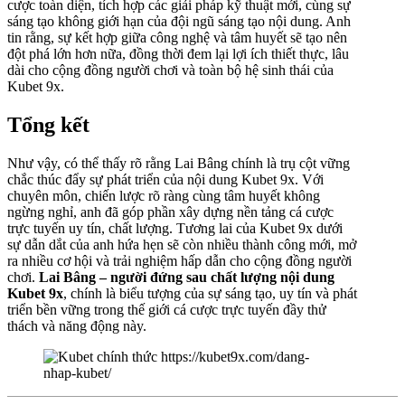
cược toàn diện, tích hợp các giải pháp kỹ thuật mới, cùng sự
sáng tạo không giới hạn của đội ngũ sáng tạo nội dung. Anh
tin rằng, sự kết hợp giữa công nghệ và tâm huyết sẽ tạo nên
đột phá lớn hơn nữa, đồng thời đem lại lợi ích thiết thực, lâu
dài cho cộng đồng người chơi và toàn bộ hệ sinh thái của
Kubet 9x.
Tổng kết
Như vậy, có thể thấy rõ rằng Lai Bâng chính là trụ cột vững
chắc thúc đẩy sự phát triển của nội dung Kubet 9x. Với
chuyên môn, chiến lược rõ ràng cùng tâm huyết không
ngừng nghỉ, anh đã góp phần xây dựng nền tảng cá cược
trực tuyến uy tín, chất lượng. Tương lai của Kubet 9x dưới
sự dẫn dắt của anh hứa hẹn sẽ còn nhiều thành công mới, mở
ra nhiều cơ hội và trải nghiệm hấp dẫn cho cộng đồng người
chơi.
Lai Bâng – người đứng sau chất lượng nội dung
Kubet 9x
, chính là biểu tượng của sự sáng tạo, uy tín và phát
triển bền vững trong thế giới cá cược trực tuyến đầy thử
thách và năng động này.