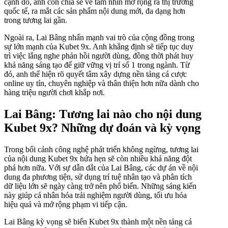
cạnh đó, anh còn chia sẻ về tầm nhìn mở rộng ra thị trường
quốc tế, ra mắt các sản phẩm nội dung mới, đa dạng hơn
trong tương lai gần.
Ngoài ra, Lai Bâng nhấn mạnh vai trò của cộng đồng trong
sự lớn mạnh của Kubet 9x. Anh khẳng định sẽ tiếp tục duy
trì việc lắng nghe phản hồi người dùng, đồng thời phát huy
khả năng sáng tạo để giữ vững vị trí số 1 trong ngành. Từ
đó, anh thể hiện rõ quyết tâm xây dựng nền tảng cá cược
online uy tín, chuyên nghiệp và thân thiện hơn nữa dành cho
hàng triệu người chơi khắp nơi.
Lai Bâng: Tương lai nào cho nội dung
Kubet 9x? Những dự đoán và kỳ vọng
Trong bối cảnh công nghệ phát triển không ngừng, tương lai
của nội dung Kubet 9x hứa hẹn sẽ còn nhiều khả năng đột
phá hơn nữa. Với sự dẫn dắt của Lai Bâng, các dự án về nội
dung đa phương tiện, sử dụng trí tuệ nhân tạo và phân tích
dữ liệu lớn sẽ ngày càng trở nên phổ biến. Những sáng kiến
này giúp cá nhân hóa trải nghiệm người dùng, tối ưu hóa
hiệu quả và mở rộng phạm vi tiếp cận.
Lai Bâng kỳ vọng sẽ biến Kubet 9x thành một nền tảng cá