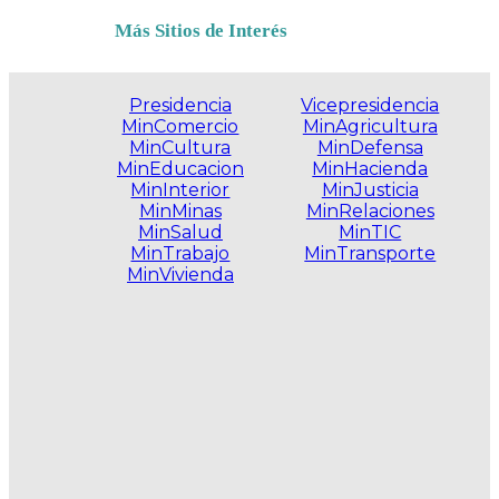
Más Sitios de Interés
Presidencia
Vicepresidencia
MinComercio
MinAgricultura
MinCultura
MinDefensa
MinEducacion
MinHacienda
MinInterior
MinJusticia
MinMinas
MinRelaciones
MinSalud
MinTIC
MinTrabajo
MinTransporte
MinVivienda
.