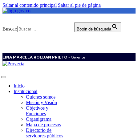
Saltar al contenido principal
Saltar al pie de página
Buscar:
Botón de búsqueda
LINA MARCELA ROLDAN PRIETO
- Gerente
Inicio
Institucional
Quienes somos
Misión y Visión
Objetivos y
Funciones
Organigrama
Mapa de procesos
Directorio de
servidores públicos