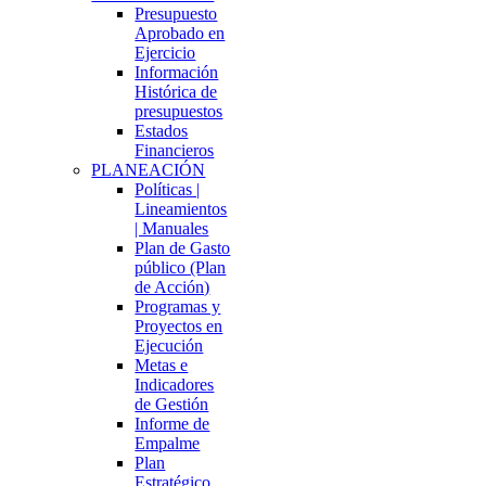
Presupuesto
Aprobado en
Ejercicio
Información
Histórica de
presupuestos
Estados
Financieros
PLANEACIÓN
Políticas |
Lineamientos
| Manuales
Plan de Gasto
público (Plan
de Acción)
Programas y
Proyectos en
Ejecución
Metas e
Indicadores
de Gestión
Informe de
Empalme
Plan
Estratégico