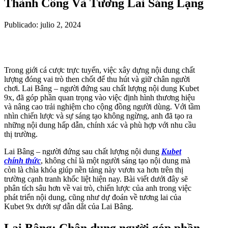
Thành Công Và Tương Lai Sáng Lạng
Publicado: julio 2, 2024
Trong giới cá cược trực tuyến, việc xây dựng nội dung chất
lượng đóng vai trò then chốt để thu hút và giữ chân người
chơi. Lai Bâng – người đứng sau chất lượng nội dung Kubet
9x, đã góp phần quan trọng vào việc định hình thương hiệu
và nâng cao trải nghiệm cho cộng đồng người dùng. Với tầm
nhìn chiến lược và sự sáng tạo không ngừng, anh đã tạo ra
những nội dung hấp dẫn, chính xác và phù hợp với nhu cầu
thị trường.
Lai Bâng – người đứng sau chất lượng nội dung
Kubet
chính thức
, không chỉ là một người sáng tạo nội dung mà
còn là chìa khóa giúp nền tảng này vươn xa hơn trên thị
trường cạnh tranh khốc liệt hiện nay. Bài viết dưới đây sẽ
phân tích sâu hơn về vai trò, chiến lược của anh trong việc
phát triển nội dung, cũng như dự đoán về tương lai của
Kubet 9x dưới sự dẫn dắt của Lai Bâng.
Lai Bâng: Chân dung người góp phần