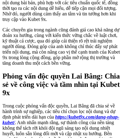
nội dung bài bản, phù hợp với các tiêu chuẩn quốc tế, đồng
thời tạo ra các nội dung dễ hiểu, dễ tiếp cận mọi đối tượng.
Nhờ đó, người dùng cảm thấy an tâm và tin tưởng hơn khi
truy cập vào Kubet 9x.
Các chuyên gia trong ngành cũng đánh giá cao khả năng dự
đoán xu hướng, cùng với kiến thức vững chắc về luật chơi,
kỹ thuật cá cược, qua đó giúp cải thiện rõ rệt trải nghiệm
người dùng. Đóng góp của anh không chỉ thúc đẩy sự phát
triển nội dung, mà còn nâng cao vị thế cạnh tranh của Kubet
9x trong lòng cộng đồng, góp phần mở rộng thị trường và
tăng doanh thu một cách bền vững.
Phỏng vấn độc quyền Lai Bâng: Chia
sẻ về công việc và tầm nhìn tại Kubet
9x
Trong cuộc phỏng vấn độc quyền, Lai Bâng đã chia sẻ về
hành trình sự nghiệp, các tiêu chí chọn lọc nội dung và dự
định phát triển dài hạn của
https://kubet9x.com/dang-nhap-
kubet/
. Anh nhấn mạnh rằng, sự thành công của nền tảng
không thể tách rời khỏi đội ngũ sáng tạo nội dung nhiệt
huyết, luôn sẵn lòng đổi mới và cập nhật xu hướng. Bên