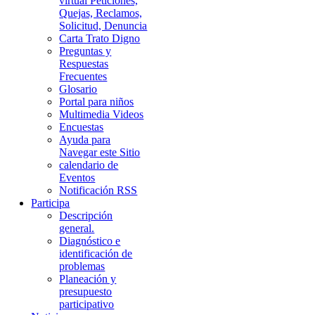
virtual Peticiones,
Quejas, Reclamos,
Solicitud, Denuncia
Carta Trato Digno
Preguntas y
Respuestas
Frecuentes
Glosario
Portal para niños
Multimedia Videos
Encuestas
Ayuda para
Navegar este Sitio
calendario de
Eventos
Notificación RSS
Participa
Descripción
general.
Diagnóstico e
identificación de
problemas
Planeación y
presupuesto
participativo