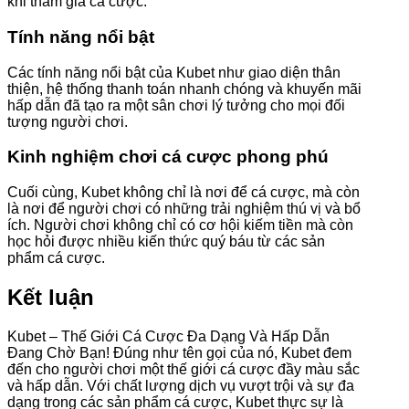
khi tham gia cá cược.
Tính năng nổi bật
Các tính năng nổi bật của Kubet như giao diện thân
thiện, hệ thống thanh toán nhanh chóng và khuyến mãi
hấp dẫn đã tạo ra một sân chơi lý tưởng cho mọi đối
tượng người chơi.
Kinh nghiệm chơi cá cược phong phú
Cuối cùng, Kubet không chỉ là nơi để cá cược, mà còn
là nơi để người chơi có những trải nghiệm thú vị và bổ
ích. Người chơi không chỉ có cơ hội kiếm tiền mà còn
học hỏi được nhiều kiến thức quý báu từ các sản
phẩm cá cược.
Kết luận
Kubet – Thế Giới Cá Cược Đa Dạng Và Hấp Dẫn
Đang Chờ Bạn! Đúng như tên gọi của nó, Kubet đem
đến cho người chơi một thế giới cá cược đầy màu sắc
và hấp dẫn. Với chất lượng dịch vụ vượt trội và sự đa
dạng trong các sản phẩm cá cược, Kubet thực sự là