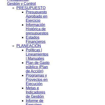
Gestión y Control
PRESUPUESTO
Presupuesto
Aprobado en
Ejercicio
Información
Histórica de
presupuestos
Estados
Financieros
PLANEACIÓN
Políticas |
Lineamientos
| Manuales
Plan de Gasto
público (Plan
de Acción)
Programas y
Proyectos en
Ejecución
Metas e
Indicadores
de Gestión
Informe de
Empalme