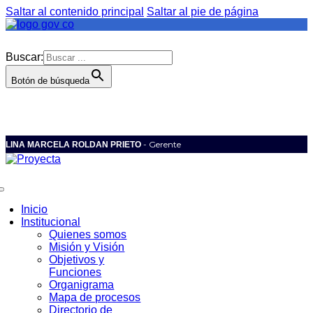
Saltar al contenido principal
Saltar al pie de página
Buscar:
Botón de búsqueda
- Gerente
LINA MARCELA ROLDAN PRIETO
Inicio
Institucional
Quienes somos
Misión y Visión
Objetivos y
Funciones
Organigrama
Mapa de procesos
Directorio de