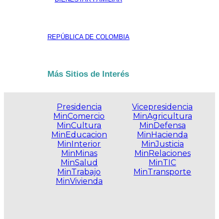
REPÚBLICA DE COLOMBIA
Más Sitios de Interés
Presidencia
Vicepresidencia
MinComercio
MinAgricultura
MinCultura
MinDefensa
MinEducacion
MinHacienda
MinInterior
MinJusticia
MinMinas
MinRelaciones
MinSalud
MinTIC
MinTrabajo
MinTransporte
MinVivienda
.