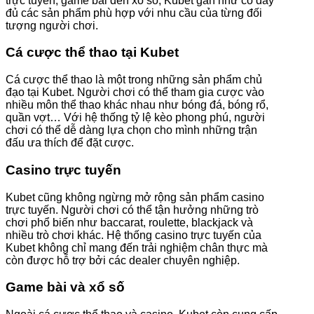
trực tuyến, game bài đến xổ số, Kubet gần như có đầy
đủ các sản phẩm phù hợp với nhu cầu của từng đối
tượng người chơi.
Cá cược thể thao tại Kubet
Cá cược thể thao là một trong những sản phẩm chủ
đạo tại Kubet. Người chơi có thể tham gia cược vào
nhiều môn thể thao khác nhau như bóng đá, bóng rổ,
quần vợt… Với hệ thống tỷ lệ kèo phong phú, người
chơi có thể dễ dàng lựa chọn cho mình những trận
đấu ưa thích để đặt cược.
Casino trực tuyến
Kubet cũng không ngừng mở rộng sản phẩm casino
trực tuyến. Người chơi có thể tận hưởng những trò
chơi phổ biến như baccarat, roulette, blackjack và
nhiều trò chơi khác. Hệ thống casino trực tuyến của
Kubet không chỉ mang đến trải nghiệm chân thực mà
còn được hỗ trợ bởi các dealer chuyên nghiệp.
Game bài và xổ số