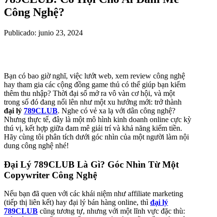
Công Nghệ?
Publicado: junio 23, 2024
Bạn có bao giờ nghĩ, việc lướt web, xem review công nghệ
hay tham gia các cộng đồng game thủ có thể giúp bạn kiếm
thêm thu nhập? Thời đại số mở ra vô vàn cơ hội, và một
trong số đó đang nổi lên như một xu hướng mới: trở thành
đại lý
789CLUB
. Nghe có vẻ xa lạ với dân công nghệ?
Nhưng thực tế, đây là một mô hình kinh doanh online cực kỳ
thú vị, kết hợp giữa đam mê giải trí và khả năng kiếm tiền.
Hãy cùng tôi phân tích dưới góc nhìn của một người làm nội
dung công nghệ nhé!
Đại Lý 789CLUB Là Gì? Góc Nhìn Từ Một
Copywriter Công Nghệ
Nếu bạn đã quen với các khái niệm như affiliate marketing
(tiếp thị liên kết) hay đại lý bán hàng online, thì
đại lý
789CLUB
cũng tương tự, nhưng với một lĩnh vực đặc thù: