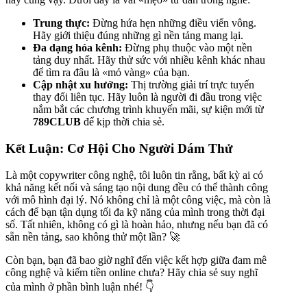
Trung thực:
Đừng hứa hẹn những điều viển vông.
Hãy giới thiệu đúng những gì nền tảng mang lại.
Đa dạng hóa kênh:
Đừng phụ thuộc vào một nền
tảng duy nhất. Hãy thử sức với nhiều kênh khác nhau
để tìm ra đâu là «mỏ vàng» của bạn.
Cập nhật xu hướng:
Thị trường giải trí trực tuyến
thay đổi liên tục. Hãy luôn là người đi đầu trong việc
nắm bắt các chương trình khuyến mãi, sự kiện mới từ
789CLUB
để kịp thời chia sẻ.
Kết Luận: Cơ Hội Cho Người Dám Thử
Là một copywriter công nghệ, tôi luôn tin rằng, bất kỳ ai có
khả năng kết nối và sáng tạo nội dung đều có thể thành công
với mô hình đại lý. Nó không chỉ là một công việc, mà còn là
cách để bạn tận dụng tối đa kỹ năng của mình trong thời đại
số. Tất nhiên, không có gì là hoàn hảo, nhưng nếu bạn đã có
sẵn nền tảng, sao không thử một lần? 🚀
Còn bạn, bạn đã bao giờ nghĩ đến việc kết hợp giữa đam mê
công nghệ và kiếm tiền online chưa? Hãy chia sẻ suy nghĩ
của mình ở phần bình luận nhé! 👇