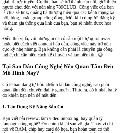
giải trí trực tuyến. Cụ thể, bạn sẽ trở thành cầu nối, giới thiệu
người chơi đến với nền tảng 789CLUB. Công việc của bạn
là chia sẻ link, quảng bá thương hiệu qua các kênh mạng xã
hội, blog, hoặc group cộng đồng. Mỗi khi có người đăng ký
và tham gia thông qua link của bạn, bạn sẽ nhận được hoa
hồng.
Điều thú vị là, với những ai đã có sẵn một lượng follower
hoặc biết cách viết content hấp dẫn, công việc này trở nên
cực kỳ nhẹ nhàng. Bạn không cần phải là chuyên gia công
nghệ, chỉ cần hiểu cách kể chuyện và tạo niềm tin. 😉
Tại Sao Dân Công Nghệ Nên Quan Tâm Đến
Mô Hình Này?
Có lẽ bạn đang tự hỏi: «Mình là dân công nghệ, sao phải
quan tâm đến chuyện đại lý game?». Thực ra, có ít nhất ba lý
do khiến bạn nên để mắt đến:
1. Tận Dụng Kỹ Năng Sẵn Có
Bạn viết bài review, làm video unboxing, hay quản lý
fanpage công nghệ? Đó chính là tài sản vô giá. Thay vì chỉ
nói về RAM, chip hay card đồ họa, bạn hoàn toàn có thể