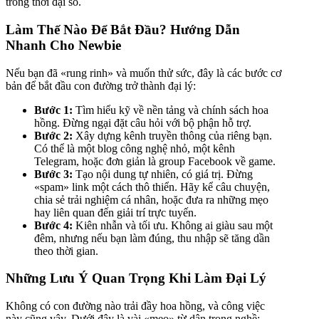
trong thời đại số.
Làm Thế Nào Để Bắt Đầu? Hướng Dẫn
Nhanh Cho Newbie
Nếu bạn đã «rung rinh» và muốn thử sức, đây là các bước cơ
bản để bắt đầu con đường trở thành đại lý:
Bước 1:
Tìm hiểu kỹ về nền tảng và chính sách hoa
hồng. Đừng ngại đặt câu hỏi với bộ phận hỗ trợ.
Bước 2:
Xây dựng kênh truyền thông của riêng bạn.
Có thể là một blog công nghệ nhỏ, một kênh
Telegram, hoặc đơn giản là group Facebook về game.
Bước 3:
Tạo nội dung tự nhiên, có giá trị. Đừng
«spam» link một cách thô thiển. Hãy kể câu chuyện,
chia sẻ trải nghiệm cá nhân, hoặc đưa ra những mẹo
hay liên quan đến giải trí trực tuyến.
Bước 4:
Kiên nhẫn và tối ưu. Không ai giàu sau một
đêm, nhưng nếu bạn làm đúng, thu nhập sẽ tăng dần
theo thời gian.
Những Lưu Ý Quan Trọng Khi Làm Đại Lý
Không có con đường nào trải đầy hoa hồng, và công việc
này cũng vậy. Dưới đây là vài «mẹo» từ dân trong nghề: