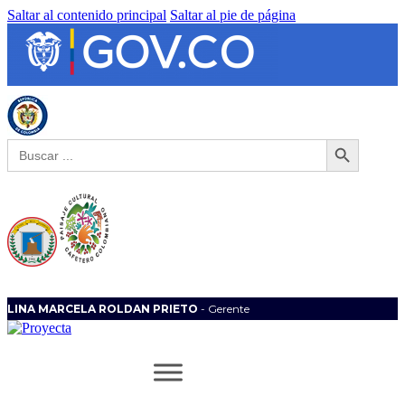
Saltar al contenido principal
Saltar al pie de página
Botón de búsqueda
Buscar:
LINA MARCELA ROLDAN PRIETO
- Gerente