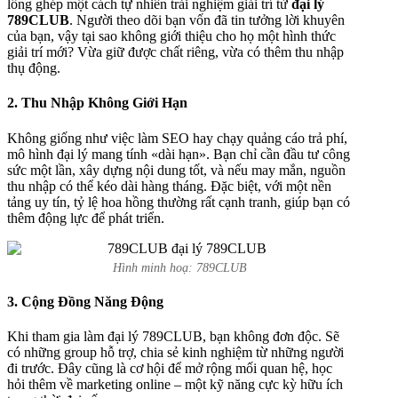
lồng ghép một cách tự nhiên trải nghiệm giải trí từ
đại lý
789CLUB
. Người theo dõi bạn vốn đã tin tưởng lời khuyên
của bạn, vậy tại sao không giới thiệu cho họ một hình thức
giải trí mới? Vừa giữ được chất riêng, vừa có thêm thu nhập
thụ động.
2. Thu Nhập Không Giới Hạn
Không giống như việc làm SEO hay chạy quảng cáo trả phí,
mô hình đại lý mang tính «dài hạn». Bạn chỉ cần đầu tư công
sức một lần, xây dựng nội dung tốt, và nếu may mắn, nguồn
thu nhập có thể kéo dài hàng tháng. Đặc biệt, với một nền
tảng uy tín, tỷ lệ hoa hồng thường rất cạnh tranh, giúp bạn có
thêm động lực để phát triển.
Hình minh hoạ: 789CLUB
3. Cộng Đồng Năng Động
Khi tham gia làm đại lý 789CLUB, bạn không đơn độc. Sẽ
có những group hỗ trợ, chia sẻ kinh nghiệm từ những người
đi trước. Đây cũng là cơ hội để mở rộng mối quan hệ, học
hỏi thêm về marketing online – một kỹ năng cực kỳ hữu ích