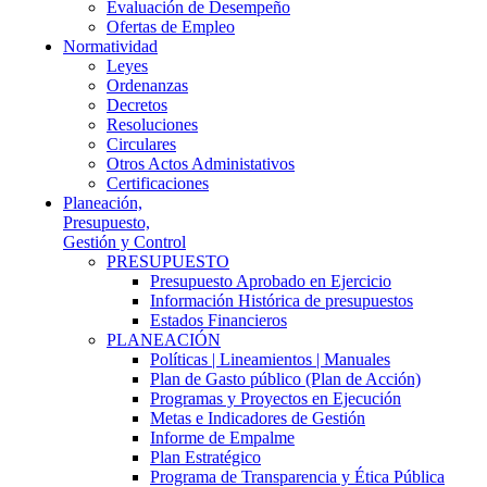
Evaluación de Desempeño
Ofertas de Empleo
Normatividad
Leyes
Ordenanzas
Decretos
Resoluciones
Circulares
Otros Actos Administativos
Certificaciones
Planeación,
Presupuesto,
Gestión y Control
PRESUPUESTO
Presupuesto Aprobado en Ejercicio
Información Histórica de presupuestos
Estados Financieros
PLANEACIÓN
Políticas | Lineamientos | Manuales
Plan de Gasto público (Plan de Acción)
Programas y Proyectos en Ejecución
Metas e Indicadores de Gestión
Informe de Empalme
Plan Estratégico
Programa de Transparencia y Ética Pública