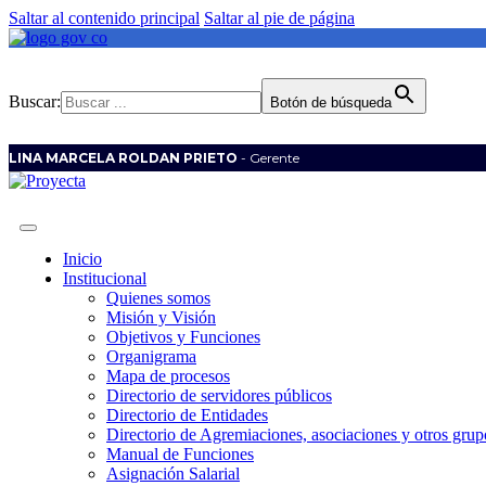
Saltar al contenido principal
Saltar al pie de página
Buscar:
Botón de búsqueda
LINA MARCELA ROLDAN PRIETO
- Gerente
Inicio
Institucional
Quienes somos
Misión y Visión
Objetivos y Funciones
Organigrama
Mapa de procesos
Directorio de servidores públicos
Directorio de Entidades
Directorio de Agremiaciones, asociaciones y otros grupo
Manual de Funciones
Asignación Salarial