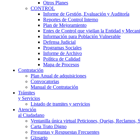
Otros Planes
CONTROL
Informe de Gestión, Evaluación y Auditoría
Reportes de Control Interno
Plan de Mejoramiento
Entes de Control que vigilan la Entidad y Mecan
Información para Población Vulnerable
Defensa Judicial
Programas Sociales
Informe de Archivo
Política de Calidad
Mapa de Procesos
Contratación
Plan Anual de adquisiciones
Convocatorias
Manual de Contratación
Trámites
y Servicios
Listado de tramites y servicios
Atención
al Ciudadano
Ventanilla única virtual Peticiones, Quejas, Reclamos, 
Carta Trato Digno
Preguntas y Respuestas Frecuentes
Glosario