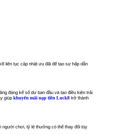
k8 liên tục cập nhật ưu đãi để tạo sự hấp dẫn
ng đáng kể số dư ban đầu và tạo điều kiện trải
khuyến mãi nạp tiền Luck8
 này giúp
trở thành
người chơi, tỷ lệ thưởng có thể thay đổi tùy