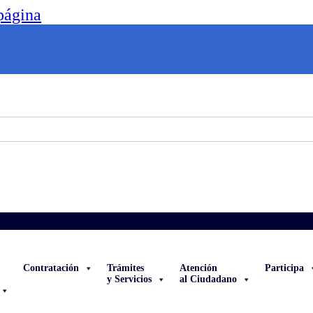
 página
Contratación
Trámites
Atención
Participa
y Servicios
al Ciudadano