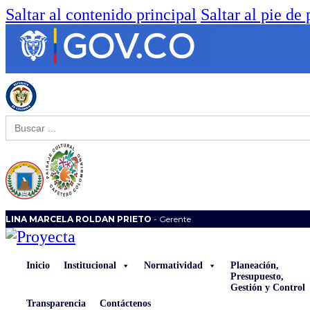
Saltar al contenido principal
Saltar al pie de
Buscar:
LINA MARCELA ROLDAN PRIETO
- Gerente
Inicio
Institucional
Normatividad
Planeación,
Presupuesto,
Gestión y Control
Transparencia
Contáctenos