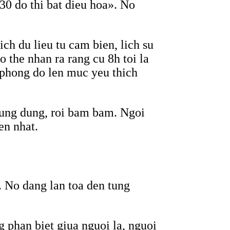
30 do thi bat dieu hoa». No
ich du lieu tu cam bien, lich su
o the nhan ra rang cu 8h toi la
 phong do len muc yeu thich
 ung dung, roi bam bam. Ngoi
en nhat.
. No dang lan toa den tung
 phan biet giua nguoi la, nguoi