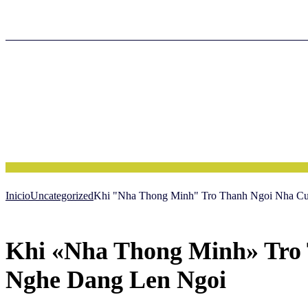
Inicio
Uncategorized
Khi "Nha Thong Minh" Tro Thanh Ngoi Nha C
Khi «Nha Thong Minh» Tro
Nghe Dang Len Ngoi