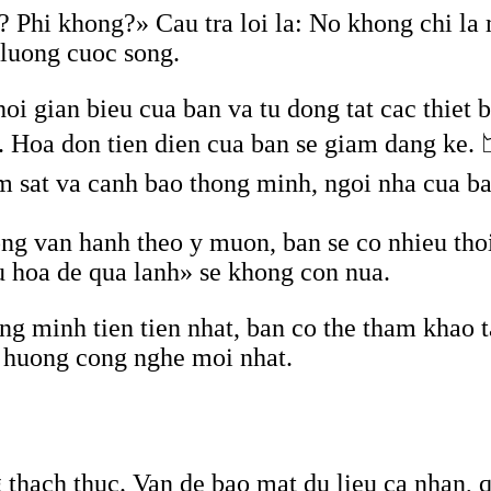
? Phi khong?» Cau tra loi la: No khong chi l
 luong cuoc song.
oi gian bieu cua ban va tu dong tat cac thiet b
. Hoa don tien dien cua ban se giam dang ke. 
 sat va canh bao thong minh, ngoi nha cua ba
ng van hanh theo y muon, ban se co nhieu thoi
u hoa de qua lanh» se khong con nua.
g minh tien tien nhat, ban co the tham khao ta
u huong cong nghe moi nhat.
hach thuc. Van de bao mat du lieu ca nhan, q