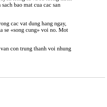
h sach bao mat cua cac san
rong cac vat dung hang ngay,
ma se «song cung» voi no. Mot
 van con trung thanh voi nhung