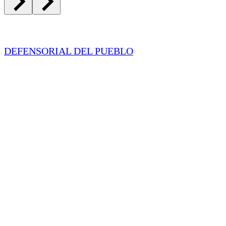
DEFENSORIAL DEL PUEBLO