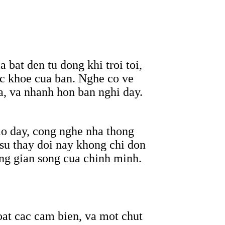
 bat den tu dong khi troi toi,
uc khoe cua ban. Nghe co ve
a, va nhanh hon ban nghi day.
io day, cong nghe nha thong
su thay doi nay khong chi don
ng gian song cua chinh minh.
oat cac cam bien, va mot chut