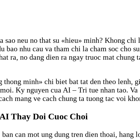
a sao neu no that su «hieu» minh? Khong chi la
 du bao nhu cau va tham chi la cham soc cho s
at ra, no dang dien ra ngay truoc mat chung t
thong minh» chi biet bat tat den theo lenh, g
oi. Ky nguyen cua AI – Tri tue nhan tao. Va 
 cach mang ve cach chung ta tuong tac voi kho
 AI Thay Doi Cuoc Choi
 ban can mot ung dung tren dien thoai, hang l