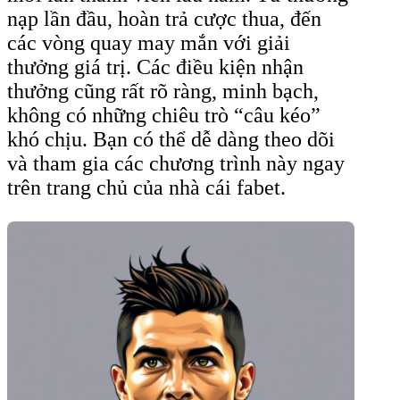
nạp lần đầu, hoàn trả cược thua, đến
các vòng quay may mắn với giải
thưởng giá trị. Các điều kiện nhận
thưởng cũng rất rõ ràng, minh bạch,
không có những chiêu trò “câu kéo”
khó chịu. Bạn có thể dễ dàng theo dõi
và tham gia các chương trình này ngay
trên trang chủ của nhà cái fabet.