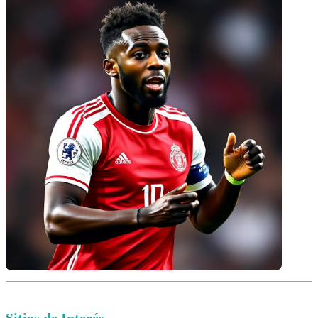
Sitios de Interés