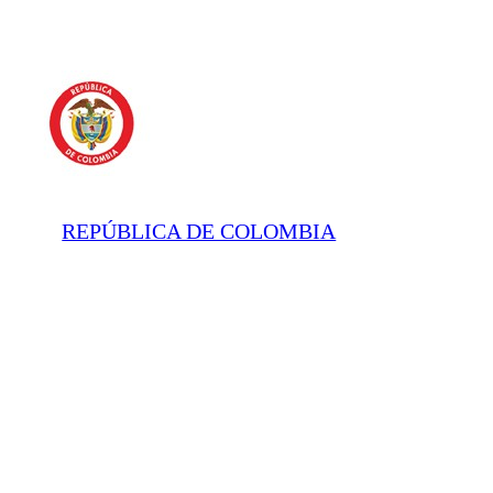
REPÚBLICA DE COLOMBIA