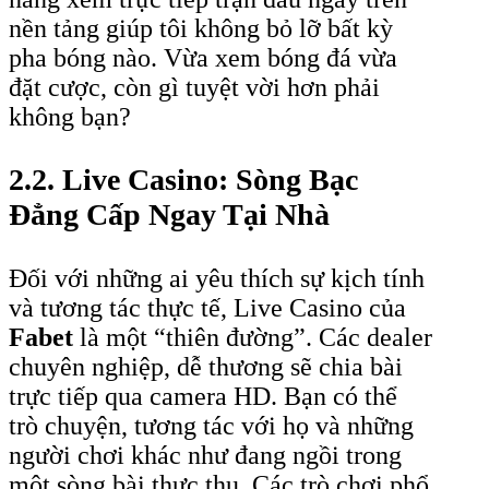
nền tảng giúp tôi không bỏ lỡ bất kỳ
pha bóng nào. Vừa xem bóng đá vừa
đặt cược, còn gì tuyệt vời hơn phải
không bạn?
2.2. Live Casino: Sòng Bạc
Đẳng Cấp Ngay Tại Nhà
Đối với những ai yêu thích sự kịch tính
và tương tác thực tế, Live Casino của
Fabet
là một “thiên đường”. Các dealer
chuyên nghiệp, dễ thương sẽ chia bài
trực tiếp qua camera HD. Bạn có thể
trò chuyện, tương tác với họ và những
người chơi khác như đang ngồi trong
một sòng bài thực thụ. Các trò chơi phổ