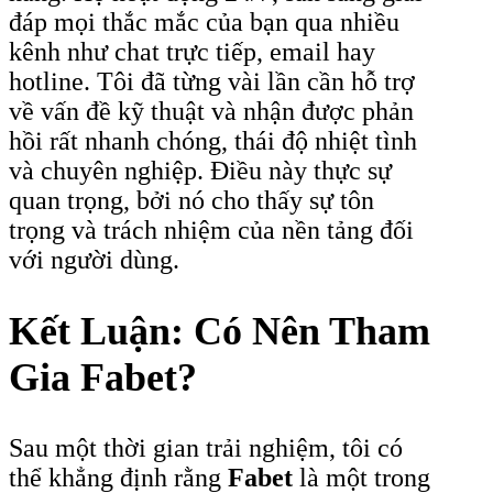
đáp mọi thắc mắc của bạn qua nhiều
kênh như chat trực tiếp, email hay
hotline. Tôi đã từng vài lần cần hỗ trợ
về vấn đề kỹ thuật và nhận được phản
hồi rất nhanh chóng, thái độ nhiệt tình
và chuyên nghiệp. Điều này thực sự
quan trọng, bởi nó cho thấy sự tôn
trọng và trách nhiệm của nền tảng đối
với người dùng.
Kết Luận: Có Nên Tham
Gia
Fabet
?
Sau một thời gian trải nghiệm, tôi có
thể khẳng định rằng
Fabet
là một trong