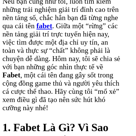
Nếu bạn cũng như tôi, luôn tìm kiếm
những trải nghiệm giải trí đỉnh cao trên
nền tảng số, chắc hẳn bạn đã từng nghe
qua cái tên
fabet
. Giữa một “rừng” các
nền tảng giải trí trực tuyến hiện nay,
việc tìm được một địa chỉ uy tín, an
toàn và thực sự “chất” không phải là
chuyện dễ dàng. Hôm nay, tôi sẽ chia sẻ
với bạn những góc nhìn thực tế về
Fabet
, một cái tên đang gây sốt trong
cộng đồng game thủ và người yêu thích
cá cược thể thao. Hãy cùng tôi “mổ xẻ”
xem điều gì đã tạo nên sức hút khó
cưỡng này nhé!
1.
Fabet
Là Gì? Vì Sao