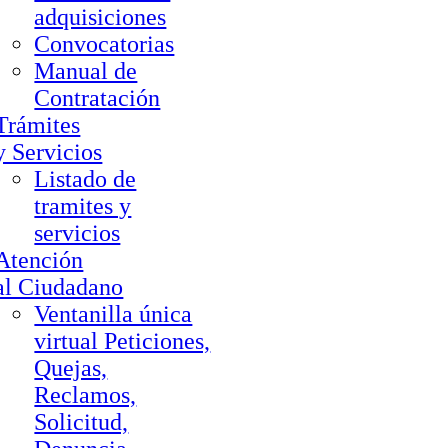
adquisiciones
Convocatorias
Manual de
Contratación
Trámites
y Servicios
Listado de
tramites y
servicios
Atención
al Ciudadano
Ventanilla única
virtual Peticiones,
Quejas,
Reclamos,
Solicitud,