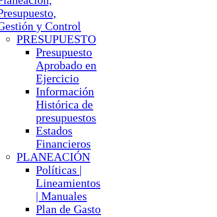
Planeación,
Presupuesto,
Gestión y Control
PRESUPUESTO
Presupuesto
Aprobado en
Ejercicio
Información
Histórica de
presupuestos
Estados
Financieros
PLANEACIÓN
Políticas |
Lineamientos
| Manuales
Plan de Gasto