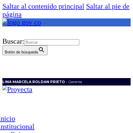
Saltar al contenido principal
Saltar al pie de
página
Buscar:
Botón de búsqueda
LINA MARCELA ROLDAN PRIETO
- Gerente
Inicio
Institucional