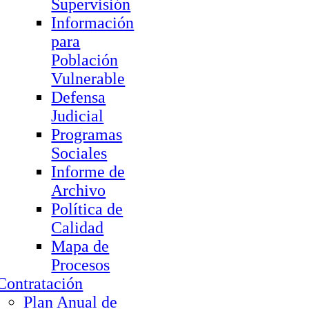
Supervisión
Información
para
Población
Vulnerable
Defensa
Judicial
Programas
Sociales
Informe de
Archivo
Política de
Calidad
Mapa de
Procesos
Contratación
Plan Anual de